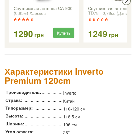
Спутниковая антенна CA-900
Спутниковая антенна Tr
(0,85м) Харьков
TD78 - 0,78м. (Дания)
1290
1249
Купить
Ку
грн
грн
Характеристики Inverto
Premium 120cm
Производитель:
Inverto
Страна:
Китай
Типоразмер:
110-120 см
Высота:
118,5 см
Ширина:
106 см
Угол офсета:
26°