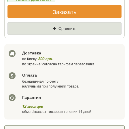
Заказать
Если Вы найдете товар дешевле - мы
снизим цену и подарим % от разницы
Сравнить
Цена
Где нашли (Url ссылка)
Доставка
Ваш телефон
300 грн.
по Киеву:
по Украине: согласно тарифам перевозчика
Оплата
безналичная по счету
наличными при получении товара
Гарантия
12 месяцев
обмен/возврат товаров в течении 14 дней