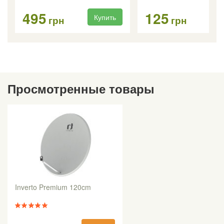
495
125
Купить
Ку
грн
грн
Просмотренные товары
Inverto Premium 120cm