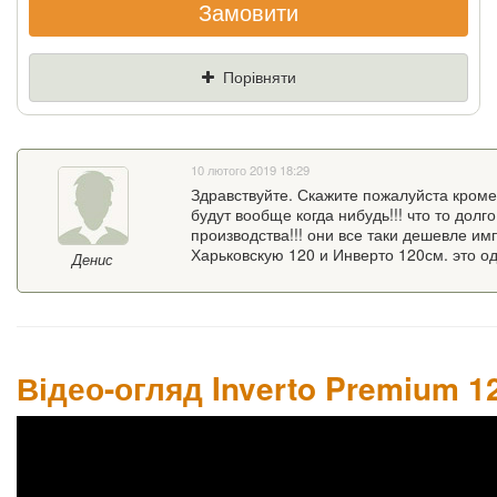
Замовити
Якщо Ви знайдете товар дешевше - ми
знизимо ціну і подаруємо % від різниці
Порівняти
Ціна
Де знайшли (Url
посилання)
10 лютого 2019 18:29
Ваш телефон
Здравствуйте. Скажите пожалуйста кроме
будут вообще когда нибудь!!! что то долго
производства!!! они все таки дешевле им
Харьковскую 120 и Инверто 120см. это о
Денис
Відео-огляд Inverto Premium 