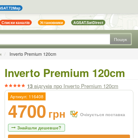
SAT.T2Map
Списки каналів
Установники
AGSAT.SatDirect
Пошук
и
Inverto Premium 120cm
Inverto Premium 120cm
13
відгуків
про Inverto Premium 120cm
Артикул: 116408
4700
грн
Очікується поставка
Знайшли дешевше?