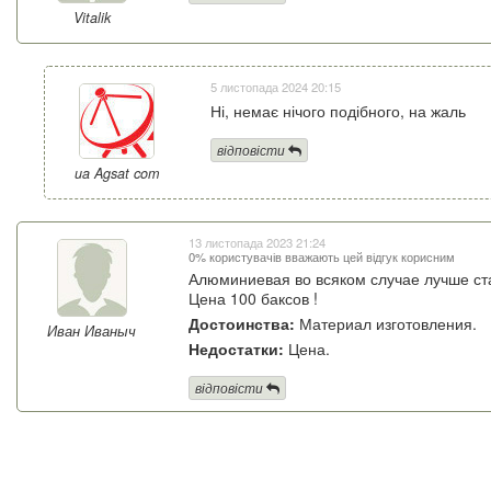
Vitalik
5 листопада 2024 20:15
Ні, немає нічого подібного, на жаль
відповісти
ua Agsat com
13 листопада 2023 21:24
0% користувачів вважають цей відгук корисним
Алюминиевая во всяком случае лучше ста
Цена 100 баксов !
Достоинства:
Материал изготовления.
Иван Иваныч
Недостатки:
Цена.
відповісти