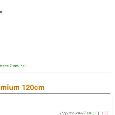
Гц
C
тена (тарілка)
remium 120cm
Відгук корисний?
Так (0)
|
Ні (0)