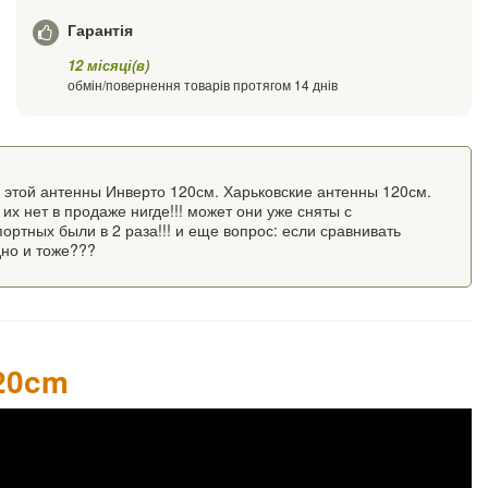
Гарантія
12 місяці(в)
обмін/повернення товарів протягом 14 днів
 этой антенны Инверто 120см. Харьковские антенны 120см.
 их нет в продаже нигде!!! может они уже сняты с
портных были в 2 раза!!! и еще вопрос: если сравнивать
дно и тоже???
120cm