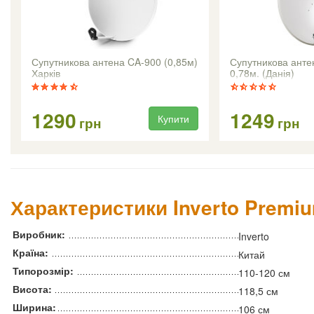
Супутникова антена CA-900 (0,85м)
Супутникова антен
Харків
0,78м. (Данія)
1290
1249
Купити
грн
грн
Характеристики Inverto Premi
Виробник:
Inverto
Країна:
Китай
Типорозмір:
110-120 см
Висота:
118,5 см
Ширина:
106 см