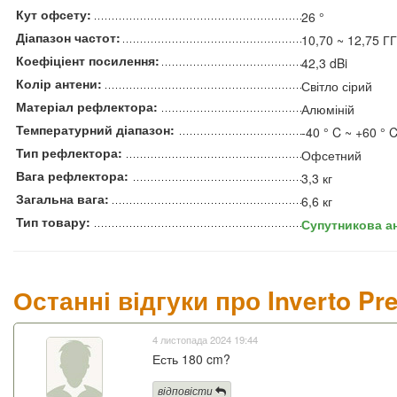
Кут офсету:
26 °
Діапазон частот:
10,70 ~ 12,75 Г
Коефіціент посилення:
42,3 dBi
Колір антени:
Світло сірий
Матеріал рефлектора:
Алюміній
Температурний діапазон:
-40 ° C ~ +60 ° 
Тип рефлектора:
Офсетний
Вага рефлектора:
3,3 кг
Загальна вага:
6,6 кг
Тип товару:
Супутникова ан
Останні відгуки про Inverto P
4 листопада 2024 19:44
Есть 180 cm?
відповісти