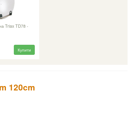
а Triax TD78 -
Купити
um 120cm