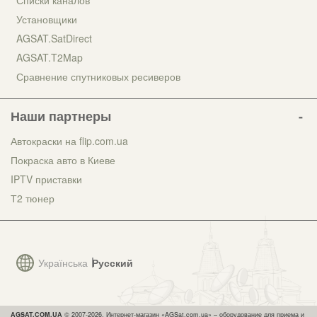
Списки каналов
Установщики
AGSAT.SatDirect
AGSAT.T2Map
Сравнение спутниковых ресиверов
Наши партнеры
Автокраски на flip.com.ua
Покраска авто в Киеве
IPTV приставки
Т2 тюнер
Українська
Русский
AGSAT.COM.UA
© 2007-2026, Интернет-магазин «AGSat.com.ua» – оборудование для приема и