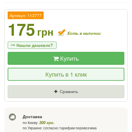
Артикул: 113777
175
грн
Есть в наличии
Нашли дешевле?
Купить
Если Вы найдете товар дешевле - мы
Купить в 1 клик
снизим цену и подарим % от разницы
Цена
Где нашли (Url ссылка)
Сравнить
Ваш телефон
Доставка
300 грн.
по Киеву:
по Украине: согласно тарифам перевозчика