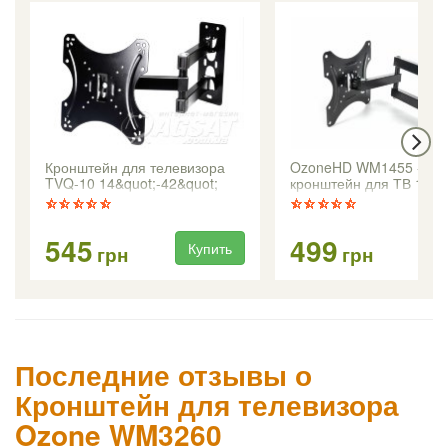
Кронштейн для телевизора
OzoneHD WM1455 -
TVQ-10 14&quot;-42&quot;
кронштейн для ТВ 14″-5
545
499
Купить
Ку
грн
грн
Последние отзывы о
Кронштейн для телевизора
Ozone WM3260