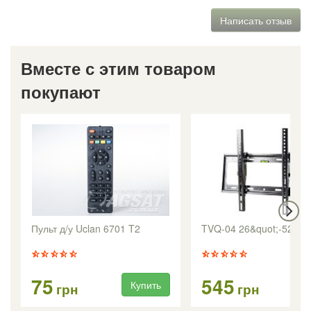
Написать отзыв
Вместе с этим товаром
покупают
Пульт д/у Uclan 6701 T2
TVQ-04 26&quot;-52&qu
75
545
Купить
Ку
грн
грн