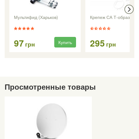
Мультифид (Харьков)
Крепеж СА Т-образный 
97
295
Купить
Ку
грн
грн
Просмотренные товары