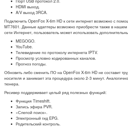
Порт USB протокол 2.0.
HDMI выход.
A/V выход 3RCA.
Подключить OpenFox X-6m HD к сети интернет возможно с помощ
MT7601. Данные адаптеры возможно приобрести также в нашем 
сети Интернет, пользователь может использовать дополнительны
MEGOGO.
YouTube.
Телевидение по протоколу интернета IPTV.
Просмотр условно кодированных каналов.
Прогноз погоды.
Обновить либо сменить ПО на OpenFox X-6m HD не составит труд
носителя и занимает эта процедура около 2-3 минут. Аналогичн
тюнера.
Ресивер поддерживает целый ряд полезных функций:
Функция Timeshift.
Запись эфира PVR.
«Слепой поиск».
Электронный гид EPG.
Родительский контроль.