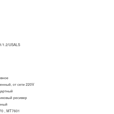
.1/1.2/USALS
ивное
енный, от сети 220V
дартный
иковый ресивер
рный
70 , MT7601