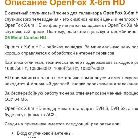
Описание OpenFox X-6m HD
Бюджетный спутниковый тюнер для телевизора
OpenFox X-6m 
спутникового телевидения - это симбиоз низкой цены и неплохо
OpenFox X-6m HD по факту является младшей от OpenFox X6 Met
спутниковый прием. Поэтому, если стоит цель купить комбиниро
X6 Metal Combo HD
.
OpenFox X-6m HD – рабочая лошадка. За минимальную цену пол
хорошо справляется с обработкой интернет сервисов.
Картинка отличная, технически тюнер поддерживает выходное раз
1080i/50Hz, 1080i/60Hz, 1080P/50Hz, 1080P/60Hz.
HD приемник выполнен в металлическом корпусе и имеет скром
находится 4-х значный дисплей, кнопки переключения телеканало
За бесперебойную работу тюнера отвечает современный процес
ОЗУ 64 Мб.
OpenFox X-6m HD поддерживает стандарты DVB-S, DVB-S2, а та
будет звук формата AC3.
Сзади на приемнике имеется следующий ряд разъемов:
Вход спутниковой антенны.