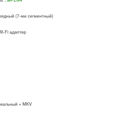
рядный (7-ми сегментный)
i-Fi адаптер
мальный + MKV