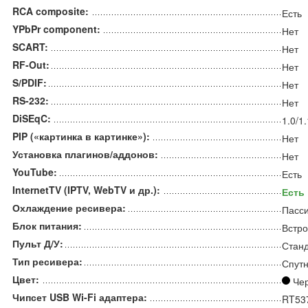
RCA composite:
Есть
YPbPr component:
Нет
SCART:
Нет
RF-Out:
Нет
S/PDIF:
Нет
RS-232:
Нет
DiSEqC:
1.0/1
PIP («картинка в картинке»):
Нет
Установка плагинов/аддонов:
Нет
YouTube:
Есть
InternetTV (IPTV, WebTV и др.):
Есть
Охлаждение ресивера:
Пасс
Блок питания:
Встро
Пульт Д/У:
Стан
Тип ресивера:
Спутн
Цвет:
Че
Чипсет USB Wi-Fi адаптера:
RT53