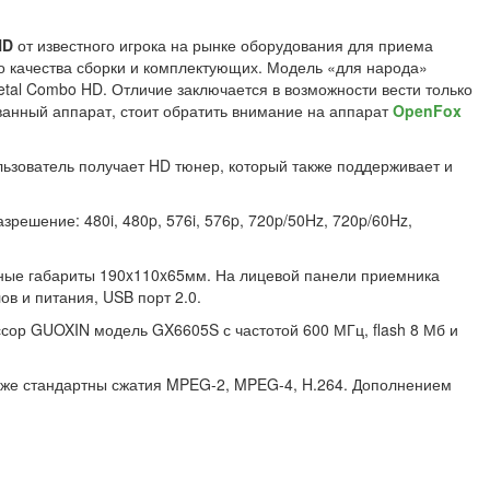
HD
от известного игрока на рынке оборудования для приема
го качества сборки и комплектующих. Модель «для народа»
al Combo HD. Отличие заключается в возможности вести только
ванный аппарат, стоит обратить внимание на аппарат
OpenFox
ьзователь получает HD тюнер, который также поддерживает и
решение: 480i, 480p, 576i, 576p, 720p/50Hz, 720p/60Hz,
ные габариты 190x110x65мм. На лицевой панели приемника
в и питания, USB порт 2.0.
сор GUOXIN модель GX6605S с частотой 600 МГц, flash 8 Мб и
кже стандартны сжатия MPEG-2, MPEG-4, H.264. Дополнением