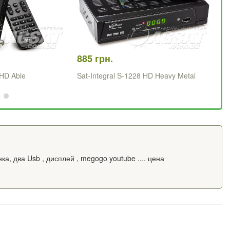
885 грн.
1 
 HD Able
Sat-Integral S-1228 HD Heavy Metal
Sa
а, два Usb , дисплей , megogo youtube .... цена