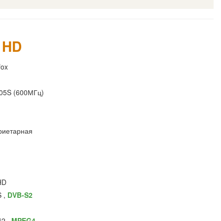
 HD
fox
05S (600МГц)
риетарная
HD
 ,
DVB-S2
2 ,
MPEG4