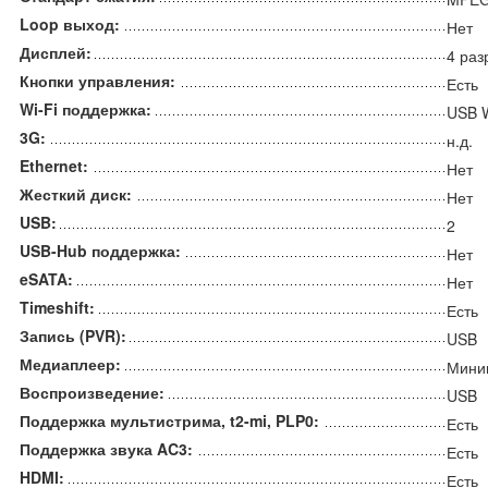
Loop выход:
Нет
Дисплей:
4 раз
Кнопки управления:
Есть
Wi-Fi поддержка:
USB W
3G:
н.д.
Ethernet:
Нет
Жесткий диск:
Нет
USB:
2
USB-Hub поддержка:
Нет
eSATA:
Нет
Timeshift:
Есть
Запись (PVR):
USB
Медиаплеер:
Мини
Воспроизведение:
USB
Поддержка мультистрима, t2-mi, PLP0:
Есть
Поддержка звука AC3:
Есть
HDMI:
Есть