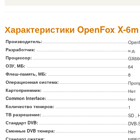
Характеристики OpenFox X-6m
Производитель:
Open
Разработчик:
н.д.
Процессор:
GX66
ОЗУ, МБ:
64
Флеш-память, МБ:
8
Операционная система:
Проп
Картоприемник:
Нет
Common Interface:
Нет
Количество тюнеров:
1
ТВ разрешение:
SD , 
Стандарт DVB:
DVB-S
Сменные DVB тюнера:
Нет
Стандарт сжатия:
MPEG