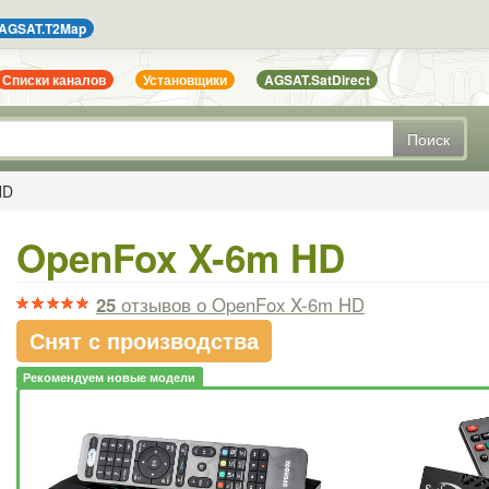
AGSAT.T2Map
Списки каналов
Установщики
AGSAT.SatDirect
Поиск
HD
OpenFox X-6m HD
25
отзывов
о OpenFox X-6m HD
Снят с производства
Рекомендуем новые модели