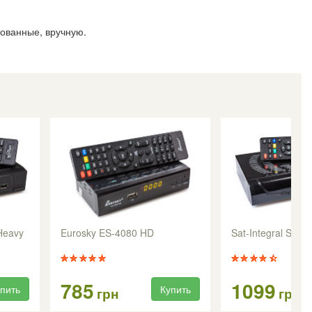
рованные, вручную.
Heavy
Eurosky ES-4080 HD
Sat-Integral S-1
785
1099
пить
Купить
грн
грн