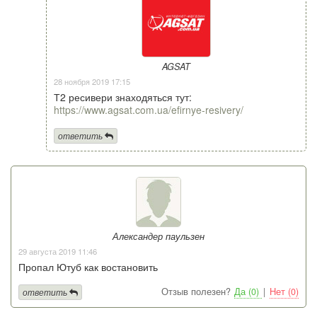
AGSAT
28 ноября 2019 17:15
Т2 ресивери знаходяться тут:
https://www.agsat.com.ua/efirnye-resivery/
ответить
Александер паульзен
29 августа 2019 11:46
Пропал Ютуб как востановить
Отзыв полезен?
Да (0)
|
Нет (0)
ответить