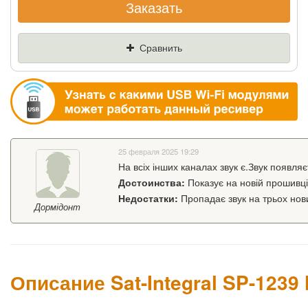
Заказать
Если Вы найдете товар дешевле - мы снизим
цену и подарим % от разницы
Сравнить
Цена
Где нашли (Url ссылка)
Ваш телефон
25 февраля 2025 19:29
На всіх інших каналах звук є.Звук появля
Достоинства:
Показує на новій прошивці
Недостатки:
Пропадає звук на трьох нови
Дормідонт
Описание Sat-Integral SP-1239