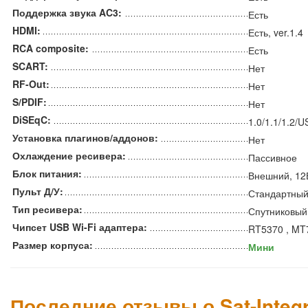
Поддержка звука AC3:
Есть
HDMI:
Есть, ver.1.4
RCA composite:
Есть
SCART:
Нет
RF-Out:
Нет
S/PDIF:
Нет
DiSEqC:
1.0/1.1/1.2/
Установка плагинов/аддонов:
Нет
Охлаждение ресивера:
Пассивное
Блок питания:
Внешний, 12
Пульт Д/У:
Стандартны
Тип ресивера:
Спутниковый
Чипсет USB Wi-Fi адаптера:
RT5370 , MT
Размер корпуса:
Мини
Последние отзывы о Sat-Integ