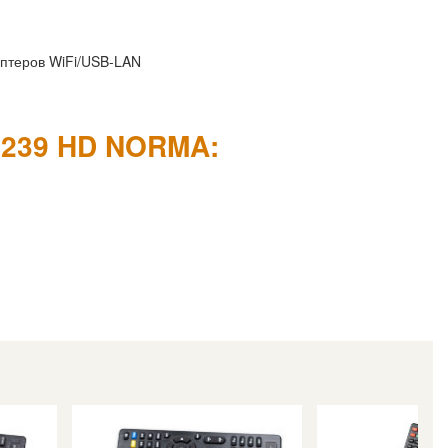
аптеров WiFi/USB-LAN
-1239 HD NORMA: