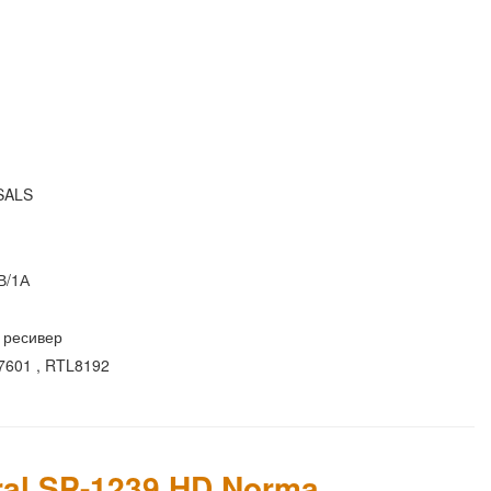
USALS
В/1А
й
 ресивер
7601 , RTL8192
ral SP-1239 HD Norma