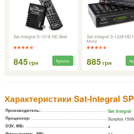
Sat-Integral S-1218 HD Able
Sat-Integral S-1228 HD 
Metal
845
885
Купить
Ку
грн
грн
Характеристики Sat-Integral S
Производитель:
Sat Integral
Процессор:
Sunplus 1506
ОЗУ, МБ:
4
Флеш-память, МБ: