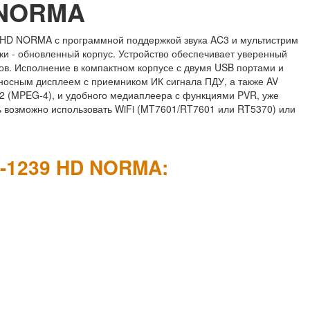
D NORMA
 HD NORMA с программной поддержкой звука AC3 и мультистрим
жи - обновленный корпус. Устройство обеспечивает уверенный
ов. Исполнение в компактном корпусе с двумя USB портами и
осным дисплеем с приемником ИК сигнала ПДУ, а также AV
 (MPEG-4), и удобного медиаплеера с функциями PVR, уже
ь возможно использовать WiFi (MT7601/RT7601 или RT5370) или
SP-1239 HD NORMA: