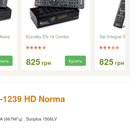
Heavy
Eurosky ES-19 Combo
Sat-Integral S-1
825
825
пить
Купить
грн
грн
P-1239 HD Norma
A (667МГц) , Sunplus 1506LV