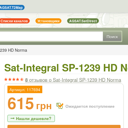
AGSAT.T2Map
Списки каналов
Установщики
AGSAT.SatDirect
Поиск
-1239 HD Norma
Sat-Integral SP-1239 HD 
8
отзывов
о Sat-Integral SP-1239 HD Norma
Артикул: 117694
615
грн
Ожидается поступление
Нашли дешевле?