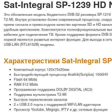
Sat-Integral SP-1239 H
Это обновленная модель бюджетного DVB-S2 ресивера SP-1219
T2-MI. Внутри установлен более современный процессор, снару
прием сигнала и превосходное качество картинки SD и HD канал
удобным креплением. Комплектуется полнофункциональным вын
кабелем для подключения ТВ. Кроме поддержки формата DVB-S2
нормой являются развитые интернет функции. Для выхода в сет
USB-LAN (RTL8152B) модемы.
Характеристики Sat-Integral 
Компактный корпус 120x75x20мм
Быстродействующий процессор Avalink(Sunplus) 1506HV
Flash 64 Mbits
RAM 512 Mbits
Программная поддержка DOLBY DIGITAL (AC3)
Поддержка мультистрима T2-MI
Быстрое переключение каналов
2 х USB 2.0 порта с поддержкой WiFi/LAN адаптеров
Просмотр Youtube, Megogo, IPTV и др. сетевые функции