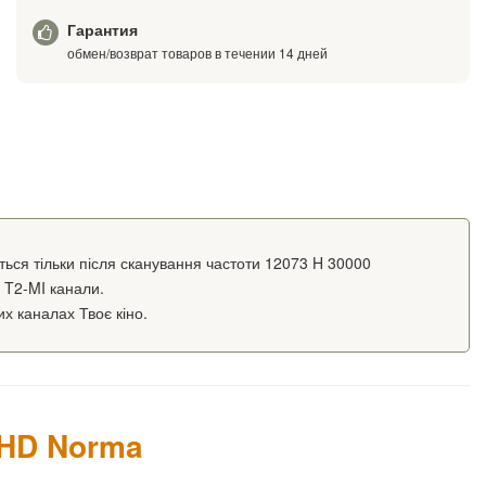
Гарантия
обмен/возврат товаров в течении 14 дней
ється тільки після сканування частоти 12073 H 30000
 T2-MI канали.
х каналах Твоє кіно.
 HD Norma