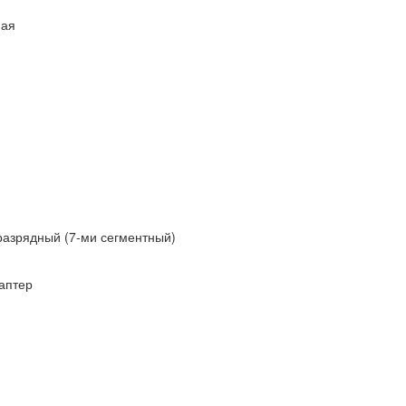
ная
разрядный (7-ми сегментный)
аптер