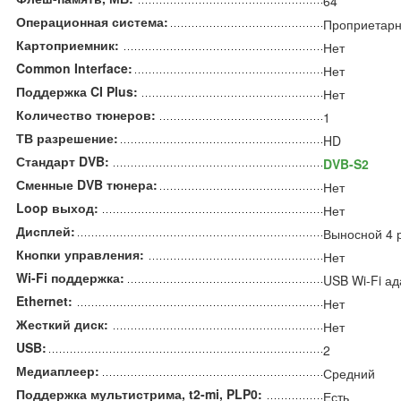
64
Операционная система:
Проприетар
Картоприемник:
Нет
Common Interface:
Нет
Поддержка CI Plus:
Нет
Количество тюнеров:
1
ТВ разрешение:
HD
Стандарт DVB:
DVB-S2
Сменные DVB тюнера:
Нет
Loop выход:
Нет
Дисплей:
Выносной 4 
Кнопки управления:
Нет
Wi-Fi поддержка:
USB Wi-Fi ад
Ethernet:
Нет
Жесткий диск:
Нет
USB:
2
Медиаплеер:
Средний
Поддержка мультистрима, t2-mi, PLP0:
Есть