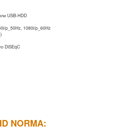
 или USB-HDD
80i/p_50Hz, 1080i/p_60Hz
)
то DiSEqC
 HD NORMA: