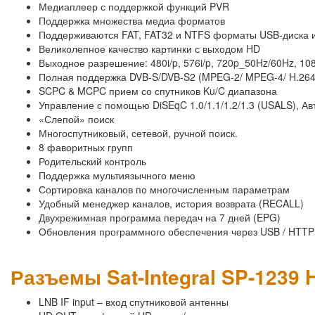
Медиаплеер с поддержкой функций PVR
Поддержка множества медиа форматов
Поддерживаются FAT, FAT32 и NTFS форматы USB-диска
Великолепное качество картинки с выходом HD
Выходное разрешение: 480i/p, 576i/p, 720p_50Hz/60Hz, 10
Полная поддержка DVB-S/DVB-S2 (MPEG-2/ MPEG-4/ H.264
SCPC & MCPC прием со спутников Ku/C диапазона
Управление с помощью DiSEqC 1.0/1.1/1.2/1.3 (USALS), Ав
«Слепой» поиск
Многоспутниковый, сетевой, ручной поиск.
8 фаворитных групп
Родительский контроль
Поддержка мультиязычного меню
Сортировка каналов по многочисленным параметрам
Удобный менеджер каналов, история возврата (RECALL)
Двухрежимная программа передач на 7 дней (EPG)
Обновления программного обеспечения через USB / HTTP
Разъемы Sat-Integral SP-1239
LNB IF input – вход спутниковой антенны