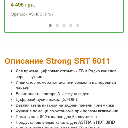
4 495 грн.
84
Openbox AS4K CI Pro+
Sa
Описание Strong SRT 6011
Для приема цифровых открытых ТВ и Радио каналов
через спутник
Индикатор номера канала или времени на передней
панели
Возможность повтора 3-х секунд видео
Цифровой аудио выход (S/PDIF)
Выключатель питания на задней панели приемника
Функция помощи по установке при первом включении
Память на 4 800 каналов для 64 спутников
Предустановленные каналы для ASTRA и HOT BIRD
4 списка избранных каналов для ТВ и Радио