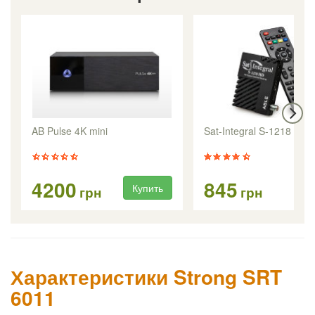
AB Pulse 4K mini
Sat-Integral S-1218 HD 
4200
845
Купить
Ку
грн
грн
Характеристики Strong SRT
6011