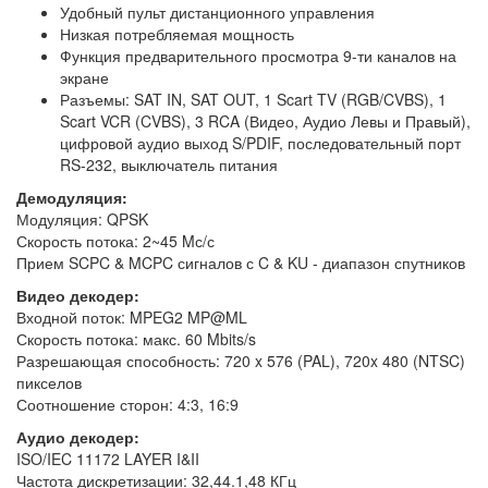
Удобный пульт дистанционного управления
Низкая потребляемая мощность
Функция предварительного просмотра 9-ти каналов на
экране
Разъемы: SAT IN, SAT OUT, 1 Scart TV (RGB/CVBS), 1
Scart VCR (CVBS), 3 RCA (Видео, Аудио Левы и Правый),
цифровой аудио выход S/PDIF, последовательный порт
RS-232, выключатель питания
Демодуляция:
Модуляция: QPSK
Скорость потока: 2~45 Mс/с
Прием SCPC & MCPC сигналов с C & KU - диапазон спутников
Видео декодер:
Входной поток: MPEG2 MP@ML
Скорость потока: макс. 60 Mbits/s
Разрешающая способность: 720 x 576 (PAL), 720x 480 (NTSC)
пикселов
Соотношение сторон: 4:3, 16:9
Аудио декодер:
ISO/IEC 11172 LAYER I&II
Частота дискретизации: 32,44.1,48 КГц