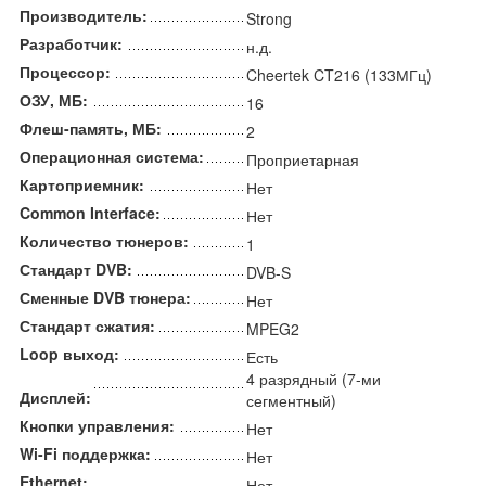
Производитель:
Strong
Разработчик:
н.д.
Процессор:
Cheertek CT216 (133МГц)
ОЗУ, МБ:
16
Флеш-память, МБ:
2
Операционная система:
Проприетарная
Картоприемник:
Нет
Common Interface:
Нет
Количество тюнеров:
1
Стандарт DVB:
DVB-S
Сменные DVB тюнера:
Нет
Стандарт сжатия:
MPEG2
Loop выход:
Есть
4 разрядный (7-ми
Дисплей:
сегментный)
Кнопки управления:
Нет
Wi-Fi поддержка:
Нет
Ethernet:
Нет