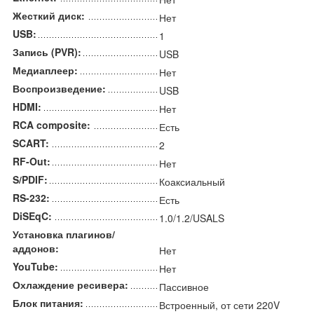
Жесткий диск:
Нет
USB:
1
Запись (PVR):
USB
Медиаплеер:
Нет
Воспроизведение:
USB
HDMI:
Нет
RCA composite:
Есть
SCART:
2
RF-Out:
Нет
S/PDIF:
Коаксиальный
RS-232:
Есть
DiSEqC:
1.0/1.2/USALS
Установка плагинов/
аддонов:
Нет
YouTube:
Нет
Охлаждение ресивера:
Пассивное
Блок питания:
Встроенный, от сети 220V