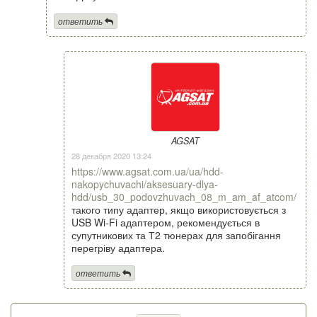
ответить
AGSAT
28 декабря 2020 13:24
https://www.agsat.com.ua/ua/hdd-
nakopychuvachi/aksesuary-dlya-
hdd/usb_30_podovzhuvach_08_m_am_af_atcom/
такого типу адаптер, якщо використовується з
USB Wi-Fi адаптером, рекомендується в
супутникових та Т2 тюнерах для запобігання
перегріву адаптера.
ответить