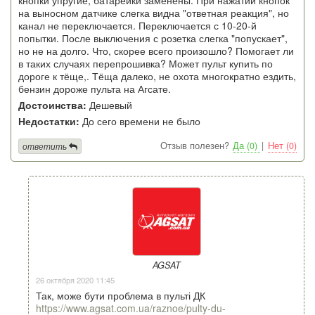
на выносном датчике слегка видна "ответная реакция", но
канал не переключается. Переключается с 10-20-й
попытки. После выключения с розетка слегка "попускает",
но не на долго. Что, скорее всего произошло? Помогает ли
в таких случаях перепрошивка? Может пульт купить по
дороге к тёще,. Тёща далеко, не охота многократно ездить,
бензин дороже пульта на Агсате.
Достоинства:
Дешевый
Недостатки:
До сего времени не было
Отзыв полезен?
Да (0)
|
Нет (0)
ответить
AGSAT
26 октября 2020 11:45
Так, може бути проблема в пульті ДК
https://www.agsat.com.ua/raznoe/pulty-du-