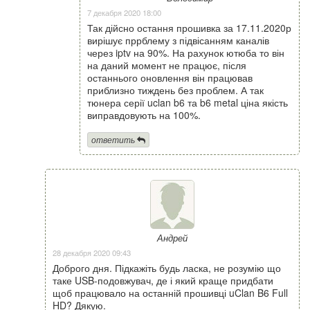
7 декабря 2020 18:00
Так дійсно остання прошивка за 17.11.2020р
вирішує пррблему з підвісанням каналів
через iptv на 90%. На рахунок ютюба то він
на даний момент не працює, після
останнього оновлення він працював
приблизно тиждень без проблем. А так
тюнера серії uclan b6 та b6 metal ціна якість
виправдовують на 100%.
ответить
Андрей
28 декабря 2020 09:43
Доброго дня. Підкажіть будь ласка, не розумію що
таке USB-подовжувач, де і який краще придбати
щоб працювало на останній прошивці uClan B6 Full
HD? Дякую.