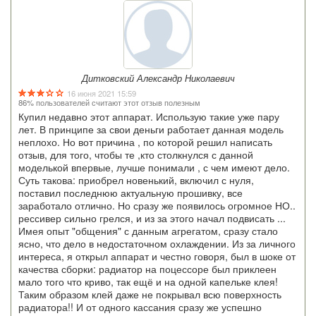
Дитковский Александр Николаевич
16 июня 2021 15:59
86% пользователей считают этот отзыв полезным
Купил недавно этот аппарат. Использую такие уже пару
лет. В принципе за свои деньги работает данная модель
неплохо. Но вот причина , по которой решил написать
отзыв, для того, чтобы те ,кто столкнулся с данной
моделькой впервые, лучше понимали , с чем имеют дело.
Суть такова: приобрел новенький, включил с нуля,
поставил последнюю актуальную прошивку, все
заработало отлично. Но сразу же появилось огромное НО..
рессивер сильно грелся, и из за этого начал подвисать ...
Имея опыт "общения" с данным агрегатом, сразу стало
ясно, что дело в недостаточном охлаждении. Из за личного
интереса, я открыл аппарат и честно говоря, был в шоке от
качества сборки: радиатор на поцессоре был приклеен
мало того что криво, так ещё и на одной капельке клея!
Таким образом клей даже не покрывал всю поверхность
радиатора!! И от одного кассания сразу же успешно