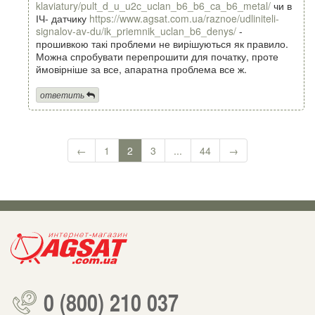
klaviatury/pult_d_u_u2c_uclan_b6_b6_ca_b6_metal/
чи в
ІЧ- датчику
https://www.agsat.com.ua/raznoe/udliniteli-
signalov-av-du/ik_priemnik_uclan_b6_denys/
-
прошивкою такі проблеми не вирішуються як правило.
Можна спробувати перепрошити для початку, проте
ймовірніше за все, апаратна проблема все ж.
ответить
←
1
2
3
...
44
→
0 (800) 210 037