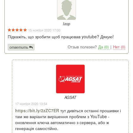
Ігор
15 ноября 2020 17:00
Підкажіть, що зробити щоб працював youtube? Дякую!
Отзыв полезен?
Да (0)
|
Нет (0)
ответить
AGSAT
17 ноября 2020 13:54
https://bit.ly/2zZC7ER
тут дивіться останні прошивки і
там же варіанти вирішення проблем з YouTube -
оновлення ключа автоматично з сервера, або ж
генерація самостійно.