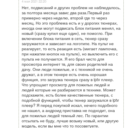
4 мая 2021 22:20
Нет, подвисаний и других проблем не наблюдалось,
за полтора месяца завис два раза.Первый раз
примерно через неделю, второй где то через
месяц. Но это проблема есть и у дорогих тюнерах,
иногда они могут подвисать Блок питания менял, на
новый (сразу купил еще один), не помогло. При
включении блока питания в сеть, тюнер сразу
загружается и зависает на логотипе. На пульт не
реагирует, то есть реакция есть (мигает лампочка,
при нажатии кнопок на пульте), но выключить его с
пульта не получается. Я его брал чисто для
просмотра интернет тв, для своих родителей на
дачу. Они люди пожилые, и с техникой не очень
дружат, а в этом тюнере есть очень хорошая
функция, это загрузка тюнера сразу в iptv плеер.
Что упрощает просмотр для пожилых людей и
людей которые не разбираются в технике. Может
подскажите, есть более качественные тюнера, с
подобной функцией, чтобы тюнер загружался в iptv
плеер? Я перед покупкой искал, нечего подобного
не нашел, а андроид приставка не подходит, она
для пожилых людей темный лес. По гарантии
отсылать не буду, лучше возьму новый, или другую
модель, если вы мне что то посоветуете.