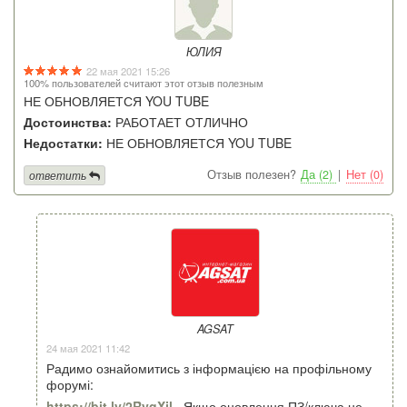
ЮЛИЯ
22 мая 2021 15:26
100% пользователей считают этот отзыв полезным
НЕ ОБНОВЛЯЕТСЯ YOU TUBE
Достоинства:
РАБОТАЕТ ОТЛИЧНО
Недостатки:
НЕ ОБНОВЛЯЕТСЯ YOU TUBE
Отзыв полезен?
Да (2)
|
Нет (0)
ответить
AGSAT
24 мая 2021 11:42
Радимо ознайомитись з інформацією на профільному
форумі:
https://bit.ly/2RyqXjl
. Якщо оновлення ПЗ/ключа не