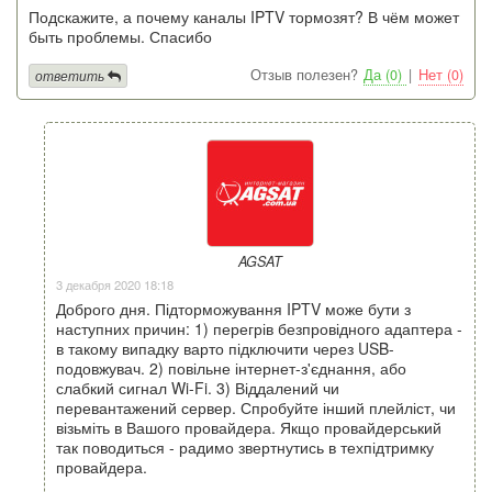
Подскажите, а почему каналы IPTV тормозят? В чём может
быть проблемы. Спасибо
Отзыв полезен?
Да (0)
|
Нет (0)
ответить
AGSAT
3 декабря 2020 18:18
Доброго дня. Підторможування IPTV може бути з
наступних причин: 1) перегрів безпровідного адаптера -
в такому випадку варто підключити через USB-
подовжувач. 2) повільне інтернет-з'єднання, або
слабкий сигнал Wi-Fi. 3) Віддалений чи
перевантажений сервер. Спробуйте інший плейліст, чи
візьміть в Вашого провайдера. Якщо провайдерський
так поводиться - радимо звертнутись в техпідтримку
провайдера.