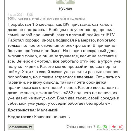
Руслан
4 мая 2021 15:08
100% пользователей считают этот отзыв полезным
Проработал 1.5 месяца, как iptv приставка, сат каналы
даже не настраивал. В общем получил тюнер, прошил
самой новой прошивкой, залил платный плейлист IPTV.
Работал хорошо, иногда подвисал на мертво, помогало
только полное отключения от электро сети. В принципе
больше проблем и не было. Но в один прекрасный день,
включил тюнер, а он не загружается, весит на заставке и
все. Вечером смотрел, все работало отлично, а утром уже
получил кирпич. Как это могло произойти, до сих пор не
пойму. Хотя я в своей жизни уже десятки разных тюнеров
попробовал, но с таким встретился впервые. Отсылать по
гарантии, не вижу смысла, так как почта обойдется
практически как стоит новый тюнер. Как его восстановить
даже не знаю, искал кабель rs232 под него не нашел, их
уже давно не выпускают. Брал два таких, своей соседке и
себе, мой уже умер, у соседки работает без проблем.
Достоинства:
Маленький
Недостатки:
Качество не очень
Отзыв полезен?
Да (5)
|
Нет (0)
ответить