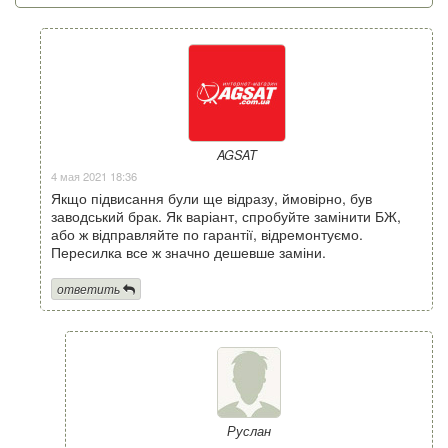
AGSAT
4 мая 2021 18:36
Якщо підвисання були ще відразу, ймовірно, був
заводський брак. Як варіант, спробуйте замінити БЖ,
або ж відправляйте по гарантії, відремонтуємо.
Пересилка все ж значно дешевше заміни.
ответить
Руслан