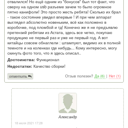
отвалился! Но ещё одним из "бонусов" был тот факт, что
сверху на одном usb разъеме зачем то было огромное
пятно канифоли! Это просто жесть ребята! Сколько их брал
- такое состояние увидел впервые ! И при чем аппарат
выглядел абсолютно новеньким, всё как положено в
коробочке, под пломбой и тд! Конечно же я не предъявлю
претензий ребятам из Астата, здесь все четко, покупаю
продукцию не первый раз и уже не первый год. А вот
китайцы совсем обнаглели : штампуют, видимо их в полной
темноте и на коленках где нибудь... Кому интересно, могу
скинуть фото того, что я здесь описал..
Достоинства:
Функционал
Недостатки:
Качество сборки!
Отзыв полезен?
Да (6)
|
Нет (1)
ответить
Александр
18 июля 2021 17:28