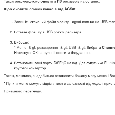
Також рекомендуємо
оновити ПЗ
ресиверів на останнє.
Щоб оновити список каналів від AGSat
:
Запишіть скачаний файл з сайту - agsat.com.ua на USB фл
Вставте флешку в USB роз'єм ресивера.
Вибрати:
* Меню- & gt; розширення- & gt; USB- & gt; Вибрати
Channe
Натиснути ОК на пульті і оновити базуданних.
Встановити ваші порти DiSEqC назад. Для супутника Eutelsa
кругової конвертор.
Також, можливо, знадобиться встановити бажану мову меню і Ва
* Пункти меню можуть відрізнятися в залежності від моделі прист
Приємного перегляду.