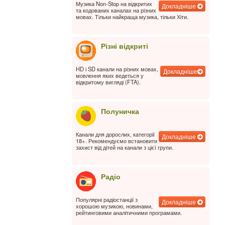
Музика Non-Stop на відкритих
Докладніше
та кодованих каналах на різних
мовах. Тільки найкраща музика, тільки Хіти.
Різні відкриті
HD і SD канали на різних мовах,
Докладніше
мовлення яких ведеться у
відкритому вигляді (FTA).
Полуничка
Канали для дорослих, категорії
Докладніше
18+. Рекомендуємо встановити
захист від дітей на канали з цієї групи.
Радіо
Популярні радіостанції з
Докладніше
хорошою музикою, новинами,
рейтинговими аналітичними програмами.