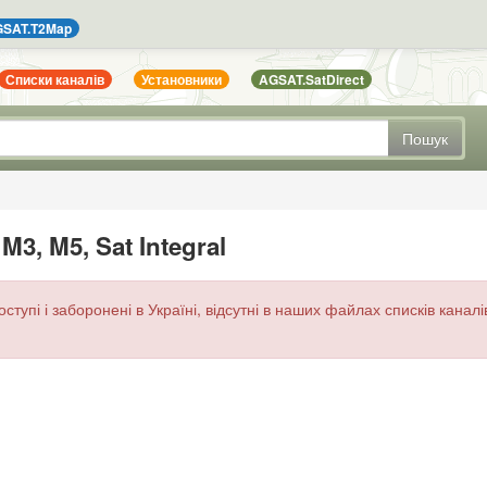
SAT.T2Map
Списки каналів
Установники
AGSAT.SatDirect
Пошук
3, M5, Sat Integral
оступі і заборонені в Україні, відсутні в наших файлах списків канал