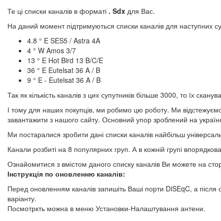
Те ці списки каналів в форматі
. Sdx
для Вас.
На даний момент підтримуються списки каналів для наступних су
4.8 ° E SES5 / Astra 4A
4 ° W Amos 3/7
13 ° E Hot Bird 13 B/C/E
36 ° E Eutelsat 36 A / B
9 ° E - Eutelsat 36 A / B
Так як кількість каналів з цих супутників більше 3000, то їх ска
І тому для наших покупців, ми робимо цю роботу. Ми відстежуємо 
завантажити з нашого сайту. Основний упор зроблений на україно
Ми постаралися зробити дані списки каналів найбільш універсал
Канали розбиті на 8 популярних груп. А в кожній групі впорядкова
Ознайомитися з вмістом даного списку каналів Ви можете на стор
Інструкція по оновленню каналів:
Перед оновленням каналів запишіть Ваші порти DiSEqC, а після 
варіанту.
Посмотркть можна в меню Установки-Налаштування антени.