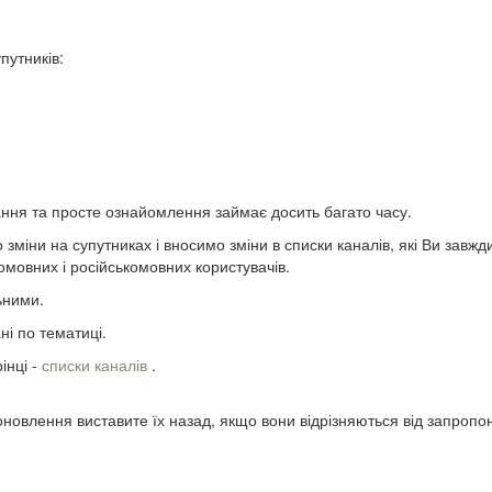
путників:
нування та просте ознайомлення займає досить багато часу.
зміни на супутниках і вносимо зміни в списки каналів, які Ви завж
мовних і російськомовних користувачів.
ьними.
ні по тематиці.
інці -
списки каналів
.
оновлення виставите їх назад, якщо вони відрізняються від запропо