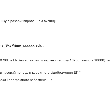
ешку в разархивированном вигляді.
ls_SkyPrime_xxxxxx.sdx
;
t 36E в LNBтіп встановити верхню частоту 10750 (замість 10600), я
ш часовий пояс для коректного відображення ЕПГ.
авки і програмного забезпечення.