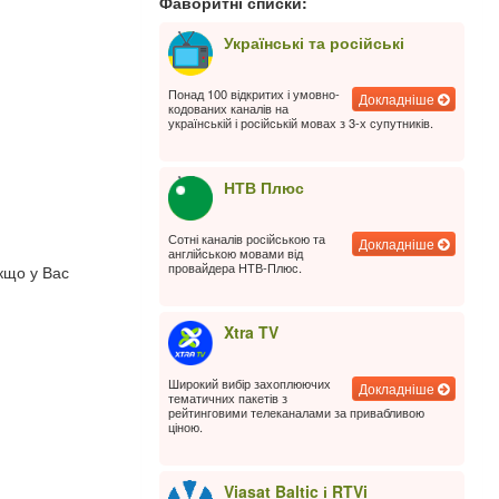
Фаворитні списки:
Українські та російські
Понад 100 відкритих і умовно-
Докладніше
кодованих каналів на
українській і російській мовах з 3-х супутників.
НТВ Плюс
Сотні каналів російською та
Докладніше
англійською мовами від
провайдера НТВ-Плюс.
кщо у Вас
Xtra TV
Широкий вибір захоплюючих
Докладніше
тематичних пакетів з
рейтинговими телеканалами за привабливою
ціною.
Viasat Baltic і RTVi