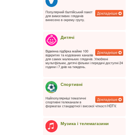
Популярний балтійський пакет
Докладніше
для вимогливих глядачів
винесено в окрему групу.
Дитячі
Відмінна підбірка майже 100
Докладніше
відкритих та кодованих каналів
для самих маленьких глядачів. Улюблені
мультфільми, дитячі фільми і передачі доступні 24
години і 7 днів на тиждень.
Спортивні
Найпопулярніші тематичні
Докладніше
спортивні телеканали в
форматах стандартної і високої чіткості HDTV.
Музика і телемагазини