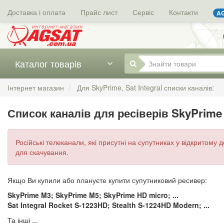
Доставка і оплата
Прайс лист
Сервіс
Контакти
AG
Каталог товарів
Інтернет магазин
Для SkyPrime, Sat Integral списки каналів:
Список каналів для ресіверів SkyPrime M
Російські телеканали, які присутні на супутниках у відкритому д
для скачування.
Якщо Ви купили або плануєте купити супутниковий ресивер:
SkyPrime M3; SkyPrime M5;
SkyPrime
HD micro; ...
Sat Integral Rocket S-1223HD; Stealth S-1224HD Modern; ...
Та інші ...