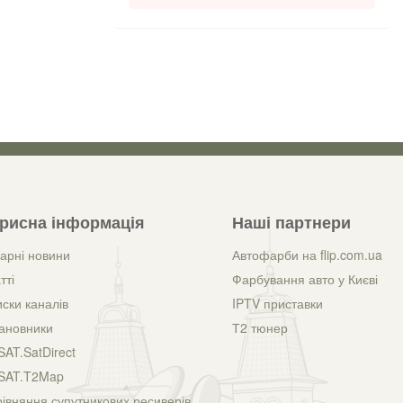
рисна інформація
Наші партнери
арні новини
Автофарби на flip.com.ua
тті
Фарбування авто у Києві
ски каналів
IPTV приставки
ановники
Т2 тюнер
AT.SatDirect
SAT.T2Map
івняння супутникових ресиверів