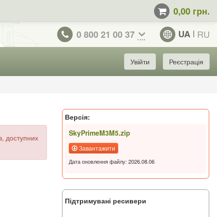
0,00 грн.
UA
RU
0 800 21 00 37
Увійти
Реєстрація
Версія:
SkyPrimeM3M5.zip
ів, доступних
Завантажити
Дата оновлення файлу: 2026.08.06
Підтримувані ресивери