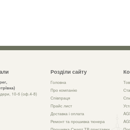
зали
Розділи сайту
Ко
рег,
Головна
Тов
трiвка)
Про компанію
Ста
дери, 10-б (оф.4-8)
Співпраця
Спи
Прайс лист
Уст
Доставка і оплата
AGS
Ремонт та прошивка тюнера
AG
Прошивка Смарт ТВ приставки
Пор