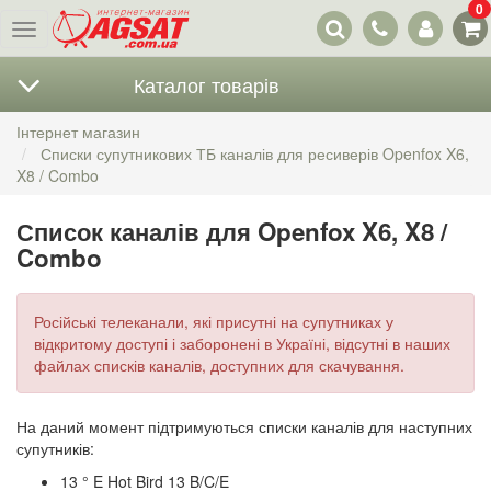
0
Наші
Меню
контакти
Каталог товарів
Інтернет магазин
Списки супутникових ТБ каналів для ресиверів Openfox X6,
X8 / Combo
Список каналів для Openfox X6, X8 /
Combo
Російські телеканали, які присутні на супутниках у
відкритому доступі і заборонені в Україні, відсутні в наших
файлах списків каналів, доступних для скачування.
На даний момент підтримуються списки каналів для наступних
супутників:
13 ° E Hot Bird 13 B/C/E