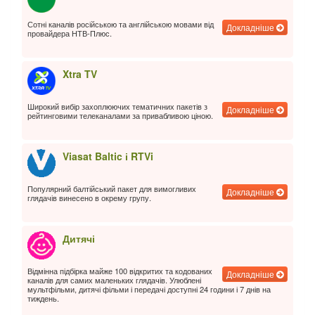
Сотні каналів російською та англійською мовами від
Докладніше
провайдера НТВ-Плюс.
Xtra TV
Широкий вибір захоплюючих тематичних пакетів з
Докладніше
рейтинговими телеканалами за привабливою ціною.
Viasat Baltic і RTVi
Популярний балтійський пакет для вимогливих
Докладніше
глядачів винесено в окрему групу.
Дитячі
Відмінна підбірка майже 100 відкритих та кодованих
Докладніше
каналів для самих маленьких глядачів. Улюблені
мультфільми, дитячі фільми і передачі доступні 24 години і 7 днів на
тиждень.