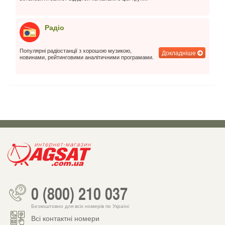
Радіо
Популярні радіостанції з хорошою музикою,
Докладніше
новинами, рейтинговими аналітичними програмами.
0 (800) 210 037
Безкоштовно для всіх номерів по Україні
Всі контактні номери