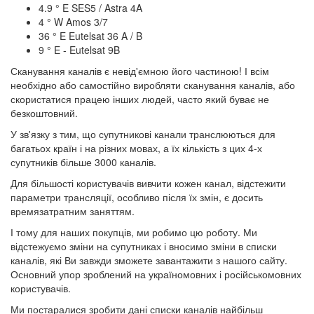
4.9 ° E SES5 / Astra 4A
4 ° W Amos 3/7
36 ° E Eutelsat 36 A / B
9 ° E - Eutelsat 9B
Сканування каналів є невід'ємною його частиною! І всім
необхідно або самостійно виробляти сканування каналів, або
скористатися працею інших людей, часто який буває не
безкоштовний.
У зв'язку з тим, що супутникові канали транслюються для
багатьох країн і на різних мовах, а їх кількість з цих 4-х
супутників більше 3000 каналів.
Для більшості користувачів вивчити кожен канал, відстежити
параметри трансляції, особливо після їх змін, є досить
времязатратним заняттям.
І тому для наших покупців, ми робимо цю роботу. Ми
відстежуємо зміни на супутниках і вносимо зміни в списки
каналів, які Ви завжди зможете завантажити з нашого сайту.
Основний упор зроблений на україномовних і російськомовних
користувачів.
Ми постаралися зробити дані списки каналів найбільш