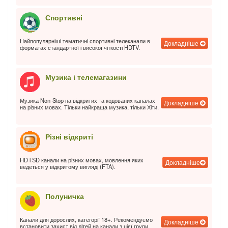
Спортивні
Найпопулярніші тематичні спортивні телеканали в
Докладніше
форматах стандартної і високої чіткості HDTV.
Музика і телемагазини
Музика Non-Stop на відкритих та кодованих каналах
Докладніше
на різних мовах. Тільки найкраща музика, тільки Хіти.
Різні відкриті
HD і SD канали на різних мовах, мовлення яких
Докладніше
ведеться у відкритому вигляді (FTA).
Полуничка
Канали для дорослих, категорії 18+. Рекомендуємо
Докладніше
встановити захист від дітей на канали з цієї групи.