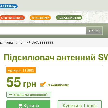
SAT.T2Map
Списки каналів
Установники
AGSAT.SatDirect
Пошук
дсилювач антенний SWA-9999999
Підсилювач антенний S
Артикул: 115885
55
грн
В наявності
Знайшли дешевше?
Купити
Купити в 1 клик