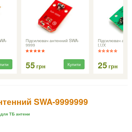
SWA-
Підсилювач антенний SWA-
Підсилювач анте
9999
LUX
55
25
пити
Купити
грн
грн
нтенний SWA-9999999
для ТБ антени