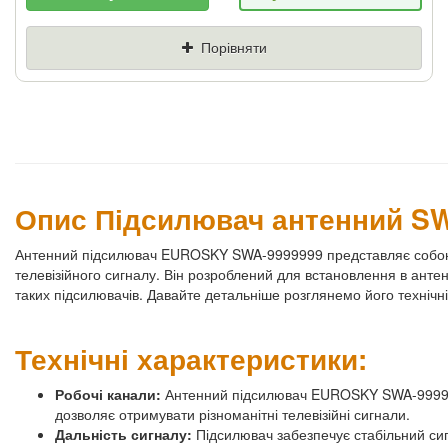
Якщо Ви знайдете товар дешевше - ми
знизимо ціну і подаруємо % від різниці
Порівняти
Ціна
Де знайшли (Url
посилання)
Ваш телефон
Опис Підсилювач антенний S
Антенний підсилювач EUROSKY SWA-9999999 представляє собою 
телевізійного сигналу. Він розроблений для встановлення в анте
таких підсилювачів. Давайте детальніше розглянемо його технічні
Технічні характеристики:
Робочі канали:
Антенний підсилювач EUROSKY SWA-9999999 
дозволяє отримувати різноманітні телевізійні сигнали.
Дальність сигналу:
Підсилювач забезпечує стабільний сиг