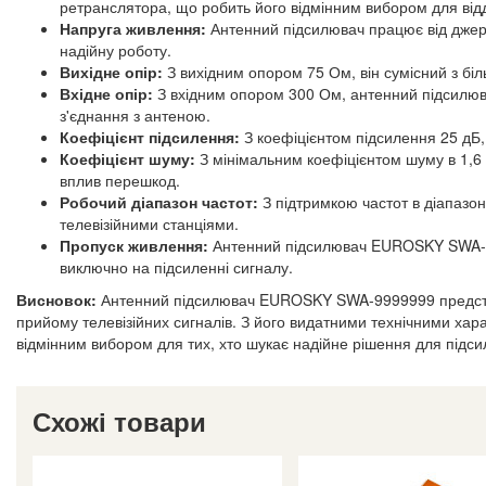
ретранслятора, що робить його відмінним вибором для від
Напруга живлення:
Антенний підсилювач працює від джер
надійну роботу.
Вихідне опір:
З вихідним опором 75 Ом, він сумісний з біл
Вхідне опір:
З вхідним опором 300 Ом, антенний підсил
з'єднання з антеною.
Коефіцієнт підсилення:
З коефіцієнтом підсилення 25 дБ, 
Коефіцієнт шуму:
З мінімальним коефіцієнтом шуму в 1,6
вплив перешкод.
Робочий діапазон частот:
З підтримкою частот в діапазон
телевізійними станціями.
Пропуск живлення:
Антенний підсилювач EUROSKY SWA-99
виключно на підсиленні сигналу.
Висновок:
Антенний підсилювач EUROSKY SWA-9999999 предста
прийому телевізійних сигналів. З його видатними технічними ха
відмінним вибором для тих, хто шукає надійне рішення для підси
Схожі товари