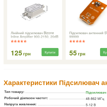
Лінійний підсилювач Bizone
Підсилювач антенний 
Inline Amplifier 900-2150, 20dB
99999
125
55
Купити
Ку
грн
грн
Характеристики Підсилювач а
Тип товару:
Підсилювач 
Робочий діапазон частот:
48-862 МГц
Напруга живлення:
5-12 В