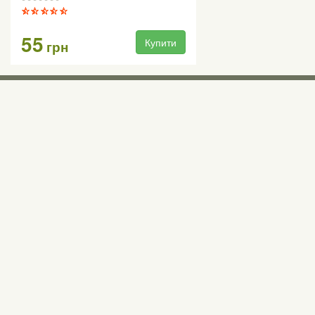
55
Купити
грн
Виставкові 
Київ, Правий бе
0 (800) 210 037
М «Почайна» (Пе
пр-т Степана Бан
Безкоштовно для всіх номерів по Україні
Всі контактні номери
agsat@agsat.com.ua
Ми в соцмережах
Українська
Рус