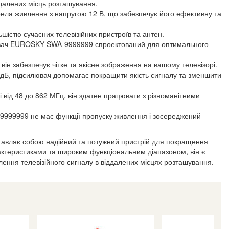
далених місць розташування.
ела живлення з напругою 12 В, що забезпечує його ефективну та
ьшістю сучасних телевізійних пристроїв та антен.
ювач EUROSKY SWA-9999999 спроектований для оптимального
він забезпечує чітке та якісне зображення на вашому телевізорі.
 дБ, підсилювач допомагає покращити якість сигналу та зменшити
і від 48 до 862 МГц, він здатен працювати з різноманітними
99999 не має функції пропуску живлення і зосереджений
вляє собою надійний та потужний пристрій для покращення
рактеристиками та широким функціональним діапазоном, він є
лення телевізійного сигналу в віддалених місцях розташування.