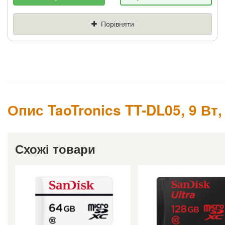
Якщо Ви знайдете товар дешевше - ми
знизимо ціну і подаруємо % від різниці
Порівняти
Ціна
Де знайшли (Url
посилання)
Ваш телефон
Опис TaoTronics TT-DL05, 9 Вт
Схожі товари