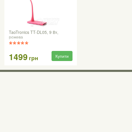
TaoTronics TT-DL05, 9 Вт,
рожева
1499
Купити
грн
Виставкові 
Київ, Правий бе
0 (800) 210 037
М «Почайна» (Пе
пр-т Степана Бан
Безкоштовно для всіх номерів по Україні
Всі контактні номери