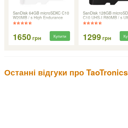
SanDisk 64GB microSDXC C10
SanDisk 128GB microS
W20MB / s High Endurance
C10 UHS-I R80MB / s Ul
Video Monitoring
1650
1299
Купити
Ку
грн
грн
Останні відгуки про TaoTronics