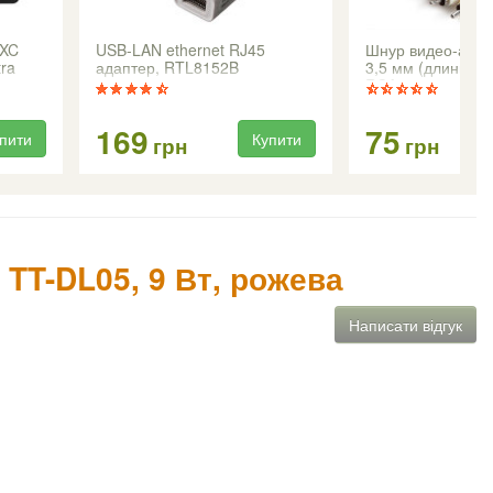
DXC
USB-LAN ethernet RJ45
Шнур видео-аудио
tra
адаптер, RTL8152B
3,5 мм (длинный,
RCA, 1,0м
169
75
пити
Купити
грн
грн
 TT-DL05, 9 Вт, рожева
Написати відгук