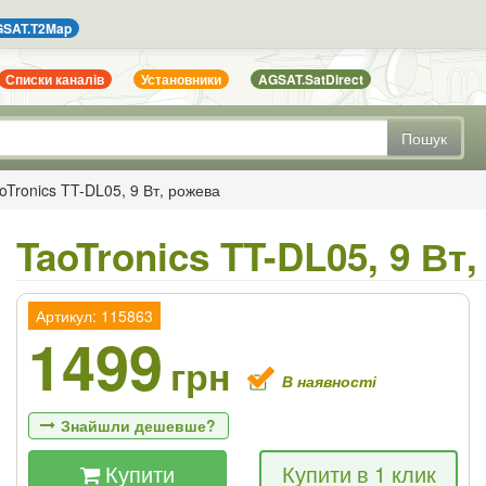
SAT.T2Map
Списки каналів
Установники
AGSAT.SatDirect
Пошук
oTronics TT-DL05, 9 Вт, рожева
TaoTronics TT-DL05, 9 Вт
Артикул: 115863
1499
грн
В наявності
Знайшли дешевше?
Купити
Купити в 1 клик