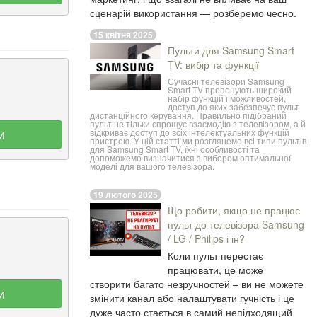
сценарій використання — розберемо чесно.
15 квітня 2025
Пульти для Samsung Smart
TV: вибір та функції
Сучасні телевізори Samsung
Smart TV пропонують широкий
набір функцій і можливостей,
доступ до яких забезпечує
пульт
дистанційного керування
. Правильно підібраний
пульт не тільки спрощує взаємодію з телевізором, а й
и
відкриває доступ до всіх інтелектуальних функцій
пристрою. У цій статті ми розглянемо всі типи пультів
для Samsung Smart TV, їхні особливості та
допоможемо визначитися з вибором оптимальної
моделі для вашого телевізора.
19 лютого 2025
Що робити, якщо не працює
пульт до телевізора Samsung
/ LG / Philips і ін?
Коли пульт перестає
працювати, це може
створити багато незручностей – ви не можете
и
змінити канал або налаштувати гучність і це
дуже часто стається в самий непідходящий