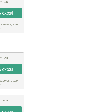
ється
 схожі
кається, але,
лі
ється
 схожі
кається, але,
лі
ється
 схожі