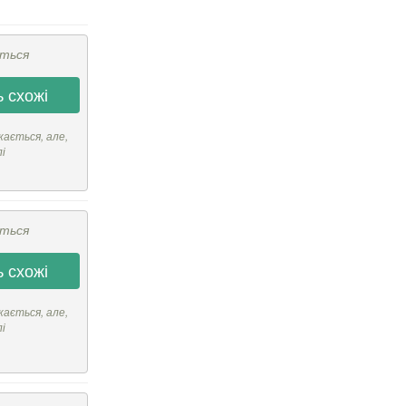
ється
 схожі
кається, але,
лі
ється
 схожі
кається, але,
лі