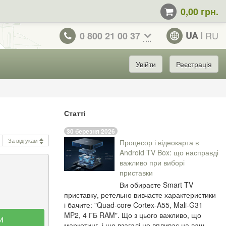
0,00 грн.
UA
RU
0 800 21 00 37
Увійти
Реєстрація
Статті
30 березня 2026
За відгукам
Процесор і відеокарта в
Android TV Box: що насправді
важливо при виборі
приставки
Ви обираєте Smart TV
приставку, ретельно вивчаєте характеристики
і бачите: "Quad-core Cortex-A55, Mali-G31
MP2, 4 ГБ RAM". Що з цього важливо, що
и
маркетинг, і що взагалі не впливає на ваш