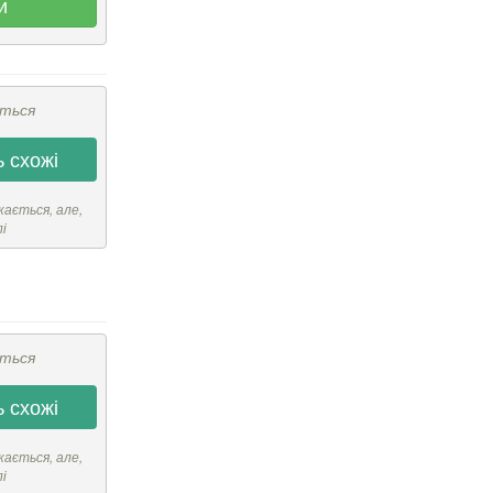
и
ється
 схожі
кається, але,
лі
ється
 схожі
кається, але,
лі