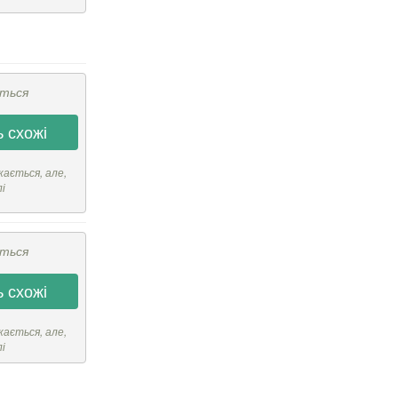
ється
 схожі
кається, але,
лі
ється
 схожі
кається, але,
лі