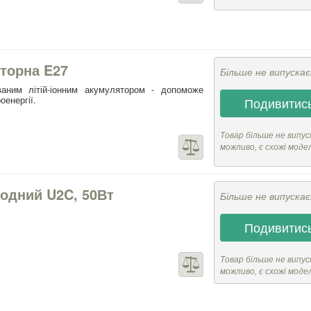
торна E27
Більше не випуска
аним літій-іонним акумулятором - допоможе
енергії.
Подивитись
Товар більше не випус
можливо, є схожі моде
іодний U2C, 50Вт
Більше не випуска
Подивитись
Товар більше не випус
можливо, є схожі моде