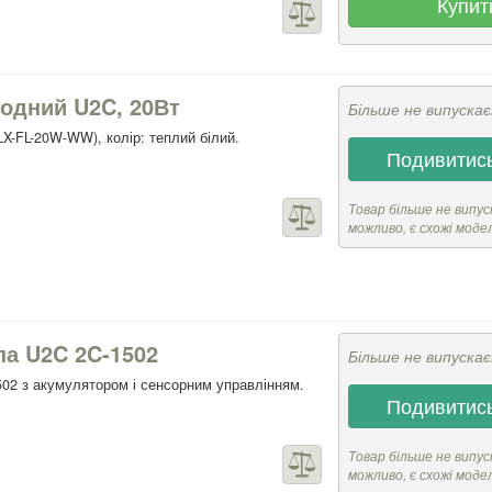
Купит
іодний U2C, 20Вт
Більше не випуска
X-FL-20W-WW), колір: теплий білий.
Подивитись
Товар більше не випус
можливо, є схожі моде
па U2C 2C-1502
Більше не випуска
02 з акумулятором і сенсорним управлінням.
Подивитись
Товар більше не випус
можливо, є схожі моде