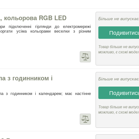
а, кольорова RGB LED
Більше не випуска
ри підключенні гірлянди до електромережі
оргати усіма кольорами веселки з різним
Подивитись
Товар більше не випус
можливо, є схожі моде
а з годинником і
Більше не випуска
Подивитись
па з годинником і календарем; має настінне
Товар більше не випус
можливо, є схожі моде