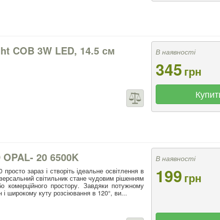
ght COB 3W LED, 14.5 см
В наявності
345
грн
Купит
OPAL- 20 6500K
В наявності
199
просто зараз і створіть ідеальне освітлення в
грн
іверсальний світильник стане чудовим рішенням
о комерційного простору. Завдяки потужному
і широкому куту розсіювання в 120°, ви...