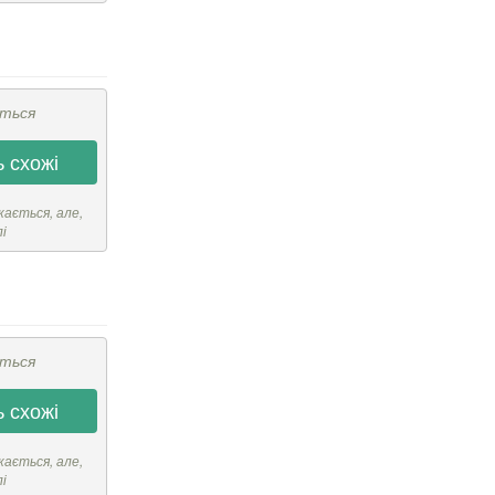
ється
 схожі
кається, але,
лі
ється
 схожі
кається, але,
лі