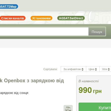
SAT.T2Map
Списки каналів
Установники
AGSAT.SatDirect
Пошук
Сортувати:
За алфавітом
Ціна
Хіти
k Openbox з зарядкою від
В наявності
990
грн
зарядкою від сонця
Купит