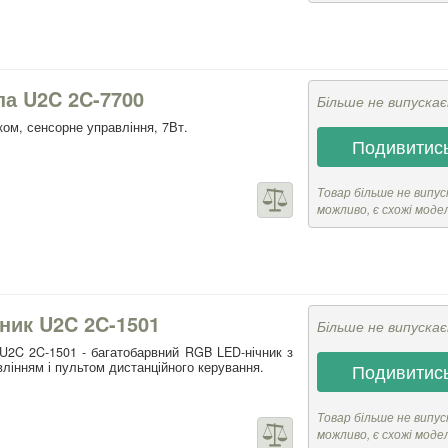
па U2C 2C-7700
Більше не випуска
ом, сенсорне управління, 7Вт.
Подивитись
Товар більше не випус
можливо, є схожі моде
ник U2C 2C-1501
Більше не випуска
 U2C 2C-1501 - багатобарвний RGB LED-нічник з
лінням і пультом дистанційного керування.
Подивитись
Товар більше не випус
можливо, є схожі моде