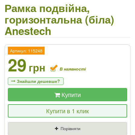
Рамка подвійна,
горизонтальна (біла)
Anestech
Артикул: 115248
29
грн
В наявності
Знайшли дешевше?
Купити
Якщо Ви знайдете товар дешевше - ми
Купити в 1 клик
знизимо ціну і подаруємо % від різниці
Ціна
Де знайшли (Url посилання)
Порівняти