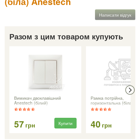
(біла) Anestech
Написати відгук
Разом з цим товаром купують
Вимикач двоклавішний
Рамка потрійна,
Anestech (білий)
горизонтальна (біла) A
57
40
Купити
Ку
грн
грн