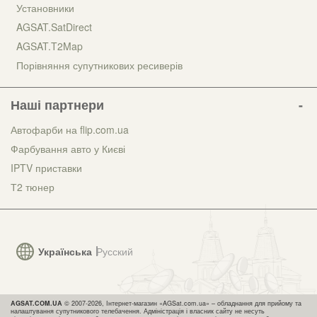
Установники
AGSAT.SatDirect
AGSAT.T2Map
Порівняння супутникових ресиверів
Наші партнери
Автофарби на flip.com.ua
Фарбування авто у Києві
IPTV приставки
Т2 тюнер
Українська
Русский
AGSAT.COM.UA
© 2007-2026, Інтернет-магазин «AGSat.com.ua» – обладнання для прийому та
налаштування супутникового телебачення. Адміністрація і власник сайту не несуть