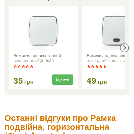
Вимикач одноклавішний
Вимикач одноклавішни
накладної Ozgunsan
накладної з підсвічува
Ozgunsan
35
49
Купити
Ку
грн
грн
Останні відгуки про Рамка
подвійна, горизонтальна