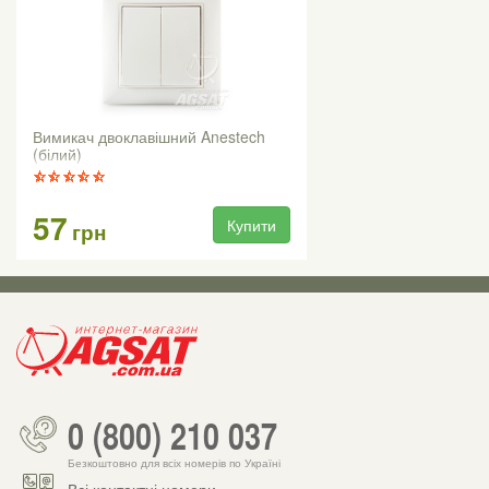
Вимикач двоклавішний Anestech
(білий)
57
Купити
грн
0 (800) 210 037
Безкоштовно для всіх номерів по Україні