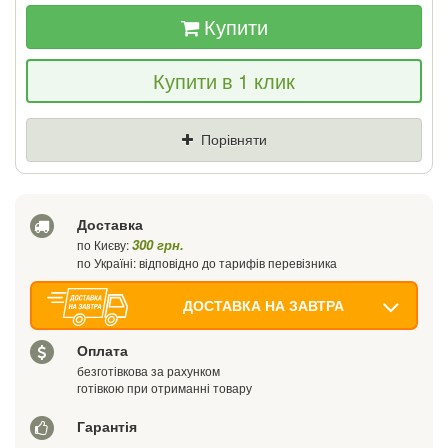
Купити
Якщо Ви знайдете товар дешевше - ми
Купити в 1 клик
знизимо ціну і подаруємо % від різниці
Ціна
Де знайшли (Url посилання)
Порівняти
Ваш телефон
Доставка
300 грн.
по Києву:
по Україні: відповідно до тарифів перевізника
ДОСТАВКА НА ЗАВТРА
Оплата
безготівкова за рахунком
готівкою при отриманні товару
Гарантія