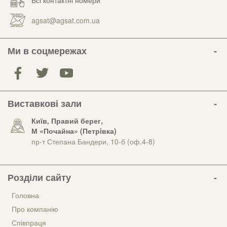
Всі контактні номери
agsat@agsat.com.ua
Ми в соцмережах
Виставкові зали
Київ, Правий берег,
М «Почайна» (Петрiвка)
пр-т Степана Бандери, 10-б (оф.4-8)
Розділи сайту
Головна
Про компанію
Співпраця