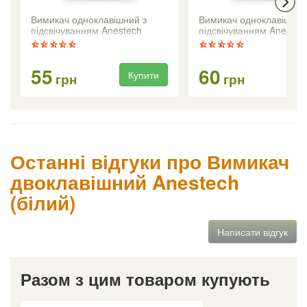
Вимикач одноклавішний з
Вимикач одноклавішний
підсвічуванням Anestech
підсвічуванням Anestec
(білий)
(кремовий)
55
60
Купити
Ку
грн
грн
Останні відгуки про Вимикач
двоклавішний Anestech
(білий)
Написати відгук
Разом з цим товаром купують