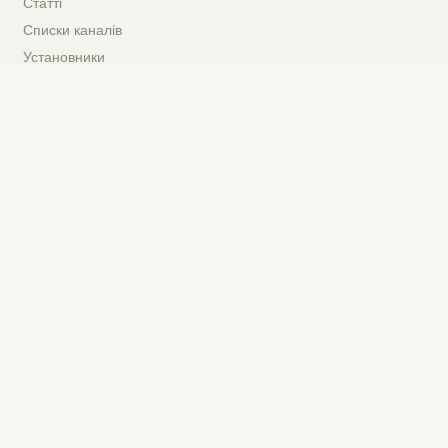
Статті
Списки каналів
Установники
AGSAT.SatDirect
AGSAT.T2Map
Порівняння супутникових ресиверів
Наші партнери
Автофарби на flip.com.ua
Фарбування авто у Києві
IPTV приставки
Т2 тюнер
Українська
Русский