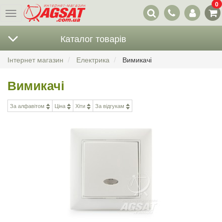
0
Наші
Меню
контакти
Каталог товарів
Інтернет магазин
Електрика
Вимикачі
Вимикачі
За алфавітом
Ціна
Хіти
За відгукам