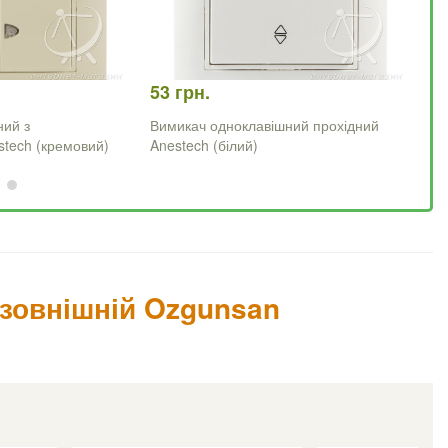
53 грн.
60
ний з
Вимикач одноклавішний прохідний
Ви
stech (кремовий)
Anestech (білий)
пі
зовнішній Ozgunsan