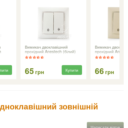
з
Вимикач двоклавішний
Вимикач двоклав
h
прохідний Anestech (білий)
прохідний Aneste
(кремовий)
65
66
пити
Купити
грн
грн
одноклавішний зовнішній
Написати відгук