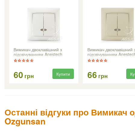
Вимикач двоклавішний з
Вимикач двоклавішний 
підсвічуванням Anestech
підсвічуванням Anestec
(білий)
(кремовий)
60
66
Купити
Ку
грн
грн
Останні відгуки про Вимикач 
Ozgunsan