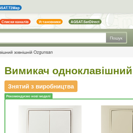
SAT.T2Map
Списки каналів
Установники
AGSAT.SatDirect
Пошук
вішний зовнішній Ozgunsan
Вимикач одноклавішний
Знятий з виробництва
Рекомендуємо нові моделі