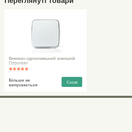
Вимикач одноклавішний зовнішній
Ozgunsan
Більше не
Схожі
випускається
Виставкові 