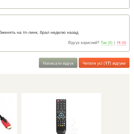
менять на тп-линк, брал неделю назад
Відгук корисний?
Так (0)
|
Ні (0)
Написати відгук
Читати усі (
17
) відгуки