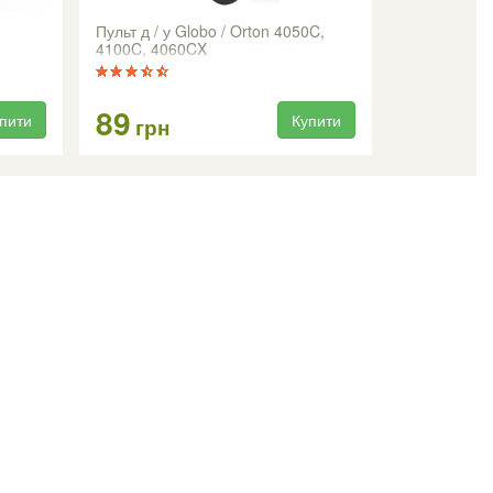
Пульт д / у Globo / Orton 4050C,
4100C, 4060CX
89
пити
Купити
грн