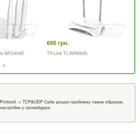
695 грн.
1 
tis WF2409E
TP-Link TL-WR850N
Hu
gs -> Protocol -> TCP&UDP Себе решал проблему таким образом,
 настройки у провайдера.