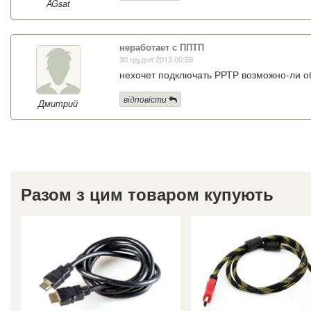
AGsat
неработает с ППТП
30 грудня 2013 00:59
нехочет подключать РРТР возможно-ли об
відповісти
Дмитрий
Разом з цим товаром купують