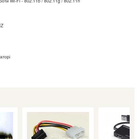
оти Wi-Fi - 802.11b / 802.11g / 802.11n
MZ
аторі