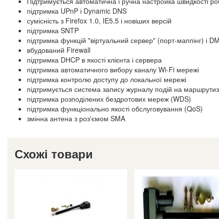
Підтримується автоматична і ручна настройка швидкості роб
підтримка UPnP і Dynamic DNS
сумісність з Firefox 1.0, IE5.5 і новіших версій
підтримка SNTP
підтримка функцій "віртуальний сервер" (порт-маппінг) і D
вбудований Firewall
підтримка DHCP в якості клієнта і сервера
підтримка автоматичного вибору каналу Wi-Fi мережі
підтримка контролю доступу до локальної мережі
підтримується система запису журналу подій на маршрутиз
підтримка розподілених бездротових мереж (WDS)
підтримка функціонально якості обслуговування (QoS)
змінна антена з роз'ємом SMA
Схожі товари