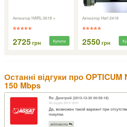
Актюатор HARL-3618 +
Актюатор Harl 2418
2725
2550
Купити
Ку
грн
грн
Останні відгуки про OPTICUM N
150 Mbps
Re: Дмитрий (2013-12-30 00:59:18)
30 грудня 2013 18:01
Да, возможен такой вариант при отсутст
покупки.
відповісти