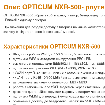
Опис OPTICUM NXR-500- роутер 
OPTICUM NXR-500 зібрав в собі маршрутизатор, безпровідну точку
і Firewall в одному пристрої.
Призначений для роздачі доступу в Інтернет на кілька комп'ютерів
захисту їх від вторгнення із зовнішньої мережі.
Характеристики OPTICUM NXR-500
Швидкість роботи Wi-Fi до 150 Мбіт / с, більш ніж в 8 раз
підтримка WPS з методами шифрування PBC і PIN
сумісність зі стандартами IEEE802.11n, IEEE802.11g, IEEE8
підтримка шифрування WEP (64 і 128bit), WPA і WPA2
1xWAN порт RJ45 10/100 Мбіт / с з автовизначенням швидко
4xLAN порту RJ45 10/100 Мбіт / с з автовизначенням швидк
автоматичне визначення полярності MDI / MDIX
робота з кабельним або xDSL модемом через статичний і 
дозволяє дистанційно керувати маршрутизатором через веб
підтримка WMM для передачі мультимедіа даних з мініма
обмеження доступу до бездротової мережі по SSID і MAC-ад