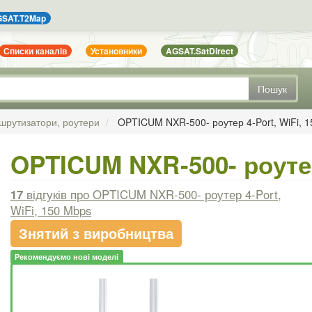
SAT.T2Map
Списки каналів
Установники
AGSAT.SatDirect
Пошук
шрутизатори, роутери
OPTICUM NXR-500- роутер 4-Port, WiFi, 
OPTICUM NXR-500- роутер
17
відгуків
про OPTICUM NXR-500- роутер 4-Port,
WiFi, 150 Mbps
Знятий з виробництва
Рекомендуємо нові моделі