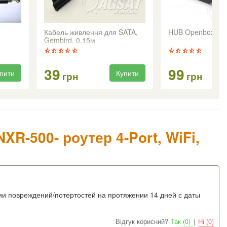
Кабель живлення для SATA,
HUB Openbox
Gembird, 0.15м
39
99
пити
Купити
грн
грн
XR-500- роутер 4-Port, WiFi,
вии повреждений/потертостей на протяжении 14 дней с даты
Відгук корисний?
Так (0)
|
Ні (0)