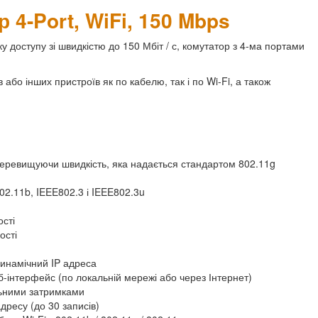
4-Port, WiFi, 150 Mbps
 доступу зі швидкістю до 150 Мбіт / с, комутатор з 4-ма портами
 або інших пристроїв як по кабелю, так і по Wi-Fi, а також
ів перевищуючи швидкість, яка надається стандартом 802.11g
02.11b, IEEE802.3 і IEEE802.3u
сті
ості
динамічний IP адреса
-інтерфейс (по локальній мережі або через Інтернет)
льними затримками
ресу (до 30 записів)