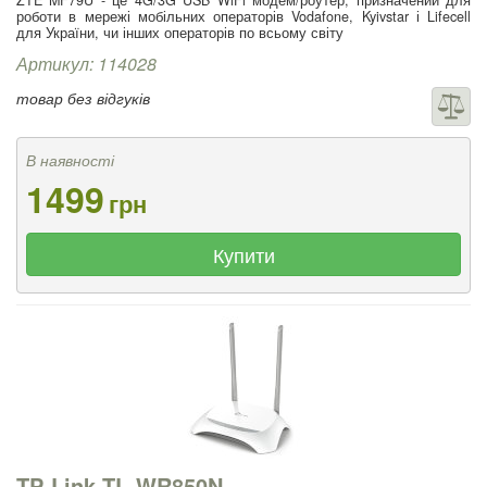
ZTE MF79U - це 4G/3G USB WiFi модем/роутер, призначений для
роботи в мережі мобільних операторів Vodafone, Kyivstar і Lifecell
для України, чи інших операторів по всьому світу
Артикул: 114028
товар без відгуків
В наявності
1499
грн
Купити
TP-Link TL-WR850N