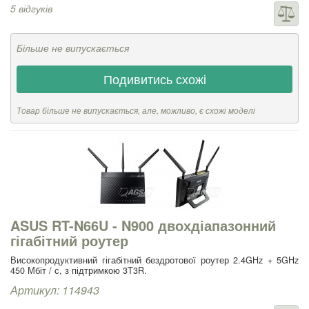
5 відгуків
Більше не випускається
Подивитись схожі
Товар більше не випускається, але, можливо, є схожі моделі
ASUS RT-N66U - N900 двохдіапазонний
гігабітний роутер
Високопродуктивний гігабітний бездротової роутер 2.4GHz + 5GHz
450 Мбіт / с, з підтримкою 3T3R.
Артикул: 114943