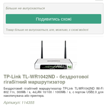
Більше не випускається
Подивитись схожі
Товар більше не випускається, але, можливо, є схожі моделі
TP-Link TL-WR1042ND - бездротової
гігабітний маршрутизатор
Бездротовий гігабітний маршрутизатор TP-Link TL-WR1042ND Wi-Fi
802.11n, 300Mb / s, 4xLAN 10/100 / 1000Mb / s, c портом USB2.0 для
накопичувача або принтера.
Артикул: 114355