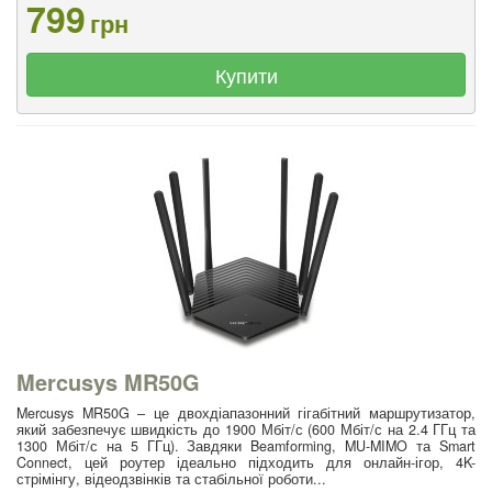
799
грн
Купити
Mercusys MR50G
Mercusys MR50G – це двохдіапазонний гігабітний маршрутизатор,
який забезпечує швидкість до 1900 Мбіт/с (600 Мбіт/с на 2.4 ГГц та
1300 Мбіт/с на 5 ГГц). Завдяки Beamforming, MU-MIMO та Smart
Connect, цей роутер ідеально підходить для онлайн-ігор, 4K-
стрімінгу, відеодзвінків та стабільної роботи...