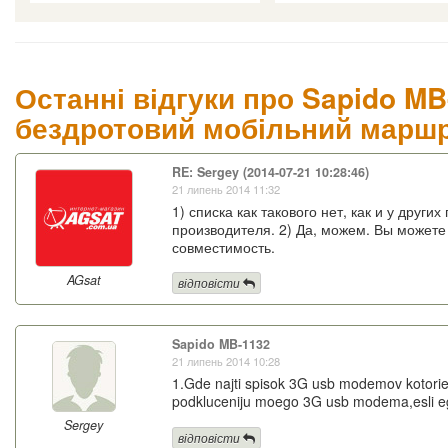
Останні відгуки про Sapido MB-
бездротовий мобільний марш
RE: Sergey (2014-07-21 10:28:46)
21 липень 2014 11:32
1) списка как такового нет, как и у друг
производителя. 2) Да, можем. Вы можете
совместимость.
AGsat
відповісти
Sapido MB-1132
21 липень 2014 10:28
1.Gde najti spisok 3G usb modemov kotorie 
podkluceniju moego 3G usb modema,esli ego
Sergey
відповісти