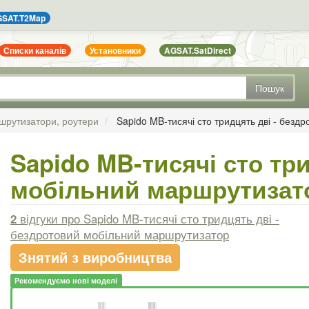
SAT.T2Map
Списки каналів
Установники
AGSAT.SatDirect
Пошук
шрутизатори, роутери
Sapido MB-тисячі сто тридцять дві - без
Sapido MB-тисячі сто тр
мобільний маршрутизат
2
відгуки
про Sapido MB-тисячі сто тридцять дві -
бездротовий мобільний маршрутизатор
Знятий з виробництва
Рекомендуємо нові моделі