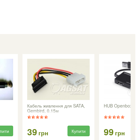
Кабель живлення для SATA,
HUB Openbox
Gembird, 0.15м
39
99
пити
Купити
грн
грн