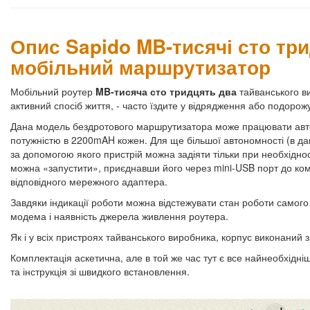
Опис Sapido MB-тисячі сто три
мобільний маршрутизатор
Мобільний роутер
MB-тисяча сто тридцять два
тайванського 
активний спосіб життя, - часто їздите у відрядження або подорож
Дана модель бездротового маршрутизатора може працювати авто
потужністю в 2200mAH кожен. Для ще більшої автономності (в дан
за допомогою якого пристрій можна задіяти тільки при необхіднос
можна «запустити», приєднавши його через mini-USB порт до ко
відповідного мережного адаптера.
Завдяки індикації роботи можна відстежувати стан роботи самого
модема і наявність джерела живлення роутера.
Як і у всіх пристроях тайванського виробника, корпус виконаний з
Комплектація аскетична, але в той же час тут є все найнеобхідн
та інструкція зі швидкого встановлення.