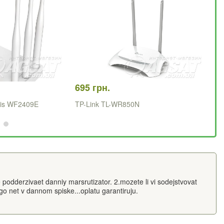
695 грн.
1 
tis WF2409E
TP-Link TL-WR850N
Hu
podderzivaet danniy marsrutizator. 2.mozete li vi sodejstvovat
 net v dannom spiske...oplatu garantiruju.