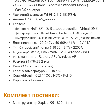
- 3G / 4G-модеми (UMTS / HSDPA / HSUPA / CDMA20 00 /
- Смартфони (iPhone / Android / Windows Mobile)
- WiMAX-пристрої.
Частотний діапазон Wi-Fi: 2,4-2,4835GHz
Антена 2 * 2 dBi, вбудована
Безпека:
- фаєрвол: NAT, SPI, DoS attack prevention, Virtual DMZ
- фільтрація: Port, IP address, Protocol, URL Keyword
- шифрування: 64/128-bit WEP, WPA, WPA2, WPA2-mixed
Блок живлення: 100-240V / 50-60Hz / 1A - 12V / 1А.
Тип батареї: літій-іонна (18650), 3.7V / 2200Ah.
Індикатор: Status, LAN / WAN, LAN, Wireless / WPS
Режими роботи: Router / AP / Wireless AP
Розміри 91x78x33.2 мм
Вага 214.6 г (без батарей)
Робоча температура 0 ~ 40 ° С
Сертифікація: CE! / FCC / NCC / RoHS
Виробник - Тайвань.
Комплект поставки:
Маршрутизатор Sapido RB-1830 - 1 шт.