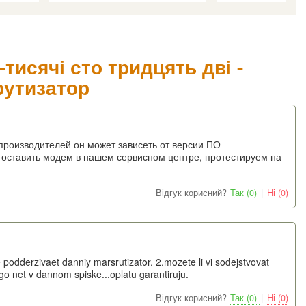
тисячі сто тридцять дві -
рутизатор
их производителей он может зависеть от версии ПО
 оставить модем в нашем сервисном центре, протестируем на
Відгук корисний?
Так (0)
|
Ні (0)
podderzivaet danniy marsrutizator. 2.mozete li vi sodejstvovat
 net v dannom spiske...oplatu garantiruju.
Відгук корисний?
Так (0)
|
Ні (0)