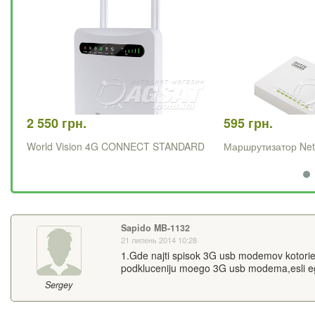
2 550 грн.
595 грн.
World Vision 4G CONNECT STANDARD
Маршрутизатор Ne
Sapido MB-1132
21 липень 2014 10:28
1.Gde najti spisok 3G usb modemov kotorie 
podkluceniju moego 3G usb modema,esli ego
Sergey