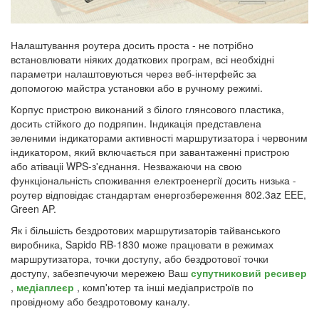
Налаштування роутера досить проста - не потрібно
встановлювати ніяких додаткових програм, всі необхідні
параметри налаштовуються через веб-інтерфейс за
допомогою майстра установки або в ручному режимі.
Корпус пристрою виконаний з білого глянсового пластика,
досить стійкого до подряпин. Індикація представлена
зеленими індикаторами активності маршрутизатора і червоним
індикатором, який включається при завантаженні пристрою
або атіваціі WPS-з'єднання. Незважаючи на свою
функціональність споживання електроенергії досить низька -
роутер відповідає стандартам енергозбереження 802.3az EEE,
Green AP.
Як і більшість бездротових маршрутизаторів тайванського
виробника, Sapido RB-1830 може працювати в режимах
маршрутизатора, точки доступу, або бездротової точки
доступу, забезпечуючи мережею Ваш
супутниковий ресивер
,
медіаплеєр
, комп'ютер та інші медіапристроїв по
провідному або бездротовому каналу.