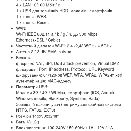
4 x LAN 10/100 Мбіт / с
1 x USB для зовнішніх HDD, модемів і смартфонів.
1 x кнопка WPS.
1 x кнопка Reset.
WAN:
Wi-Fi IEEE 802.11 a / b / g / n, до 300 Mbps
Ethernet (xDSL / Cable)
Частотний діапазон Wi-Fi: 2,4 -2,4835GHz + 5GHz
Антена 2 * 3 dBi SMA, знімна
Безпека:
фаєрвол: NAT, SPI, DoS attack prevention, Virtual DMZ
фільтрація: Port, IP address, Protocol, URL Keyword
шифрування: 64/128-bit WEP, WPA, WPA2, WPA2-mixed
аутентифікація: MAC-адресу
Параметри USB:
Модеми 3G / 4G / Wi-Max, смартфони (iOS, Android,
Windows mobile, Blackberry, Symbian, Bada)
Зовнішній накопичувач (підтримувані файлові системи
NTFS, FAT32, EXT3)
Розміри 145x90x32mm
Вага 181,2g
Блок живлення: 100-240V / 50-60Hz / 1A - 12V / 1А.