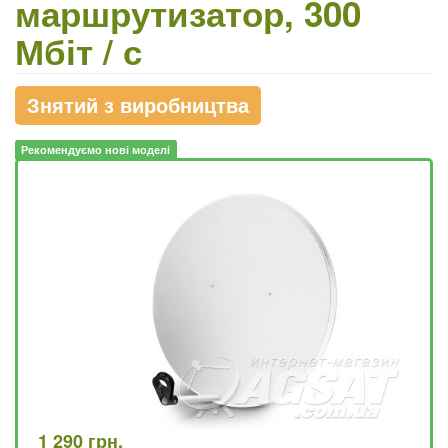
маршрутизатор, 300
Мбіт / с
Знятий з виробництва
Рекомендуємо нові моделі
1 290 грн.
4 