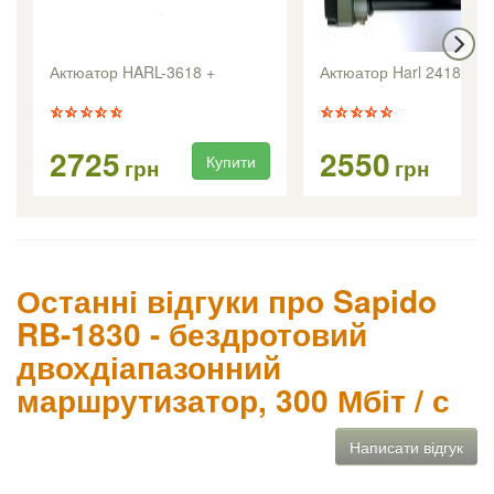
Актюатор HARL-3618 +
Актюатор Harl 2418
2725
2550
Купити
Ку
грн
грн
Останні відгуки про Sapido
RB-1830 - бездротовий
двохдіапазонний
маршрутизатор, 300 Мбіт / с
Написати відгук