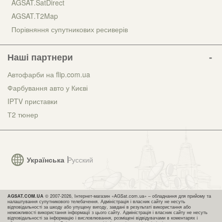
AGSAT.SatDirect
AGSAT.T2Map
Порівняння супутникових ресиверів
Наші партнери
Автофарби на flip.com.ua
Фарбування авто у Києві
IPTV приставки
Т2 тюнер
Українська
Русский
AGSAT.COM.UA
© 2007-2026, Інтернет-магазин «AGSat.com.ua» – обладнання для прийому та
налаштування супутникового телебачення. Адміністрація і власник сайту не несуть
відповідальності за шкоду або упущену вигоду, завдані в результаті використання або
неможливості використання інформації з цього сайту. Адміністрація і власник сайту не несуть
відповідальності за інформацію і висловлювання, розміщені відвідувачами в коментарях і