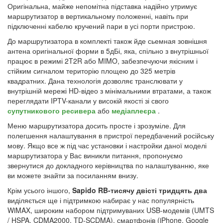
Оригінальна, майже непомітна підставка надійно утримує
маршрутизатор в вертикальному положенні, навіть при
підключенні кабелю кручений пари в усі порти пристрою.
До маршрутизатора в комплекті також йде сьемная зовнішня
антена оригінальної форми в 5дБі, яка, спільно з внутрішньої
працює в режимі 2T2R або MIMO, забезпечуючи якісним і
стійким сигналом територію площею до 325 метрів
квадратних. Дана технологія дозволяє транслювати у
внутрішній мережі HD-відео з мінімальними втратами, а також
переглядати IPTV-канали у високій якості зі свого
супутникового ресивера
або
медіаплеєра
.
Меню маршрутизатора досить просте і зрозуміле. Для
полегшення налаштування в пристрої передбачений російську
мову. Якщо все ж під час установки і настройки даної моделі
маршрутизатора у Вас виникли питання, пропонуємо
звернутися до докладного керівництва по налаштуванню, яке
ви можете знайти за посиланням внизу.
Крім усього іншого,
Sapido RB-тисячу двісті тридцять два
виділяється ще і підтримкою набирає у нас популярність
WiMAX, широким набором підтримуваних USB-модемів (UMTS
/ HSPA, CDMA2000, TD-SCDMA), смартфонів (iPhone, Google