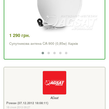
1 290 грн.
4 
Супутникова антена CA-900 (0,85м) Харків
Op
AGsat
Роман (07.12.2012 18:08:11)
18 січня 2013 09:27