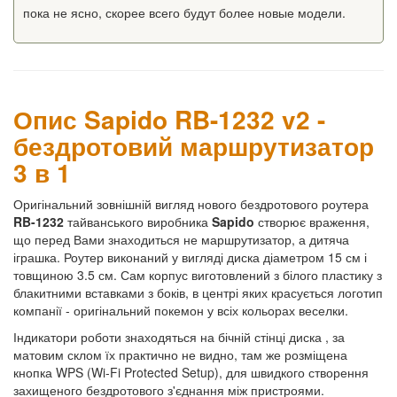
пока не ясно, скорее всего будут более новые модели.
Опис Sapido RB-1232 v2 -
бездротовий маршрутизатор
3 в 1
Оригінальний зовнішній вигляд нового бездротового роутера
RB-1232
тайванського виробника
Sapido
створює враження,
що перед Вами знаходиться не маршрутизатор, а дитяча
іграшка. Роутер виконаний у вигляді диска діаметром 15 см і
товщиною 3.5 см. Сам корпус виготовлений з білого пластику з
блакитними вставками з боків, в центрі яких красується логотип
компанії - оригінальний покемон у всіх кольорах веселки.
Індикатори роботи знаходяться на бічній стінці диска , за
матовим склом їх практично не видно, там же розміщена
кнопка WPS (Wi-Fi Protected Setup), для швидкого створення
захищеного бездротового з'єднання між пристроями.