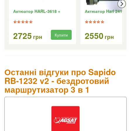
Актюатор HARL-3618 +
Актюатор Harl 2418
2725
2550
Купити
Ку
грн
грн
Останні відгуки про Sapido
RB-1232 v2 - бездротовий
маршрутизатор 3 в 1