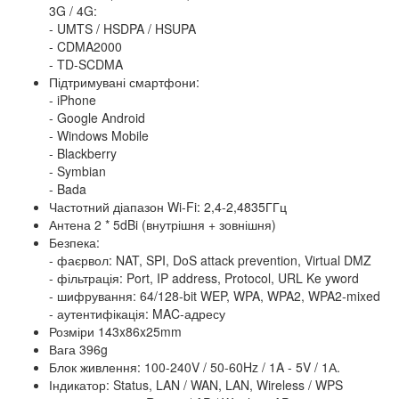
3G / 4G:
- UMTS / HSDPA / HSUPA
- CDMA2000
- TD-SCDMA
Підтримувані смартфони:
- iPhone
- Google Android
- Windows Mobile
- Blackberry
- Symbian
- Bada
Частотний діапазон Wi-Fi: 2,4-2,4835ГГц
Антена 2 * 5dBi (внутрішня + зовнішня)
Безпека:
- фаєрвол: NAT, SPI, DoS attack prevention, Virtual DMZ
- фільтрація: Port, IP address, Protocol, URL Ke yword
- шифрування: 64/128-bit WEP, WPA, WPA2, WPA2-mixed
- аутентифікація: MAC-адресу
Розміри 143x86x25mm
Вага 396g
Блок живлення: 100-240V / 50-60Hz / 1A - 5V / 1А.
Індикатор: Status, LAN / WAN, LAN, Wireless / WPS