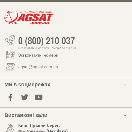
0 (800) 210 037
Безкоштовно для всіх номерів по Україні
Всі контактні номери
agsat@agsat.com.ua
Ми в соцмережах
Виставкові зали
Київ, Правий берег,
М «Почайна» (Петрiвка)