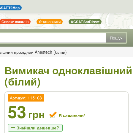
SAT.T2Map
Списки каналів
Установники
AGSAT.SatDirect
Пошук
ішний прохідний Anestech (білий)
Вимикач одноклавішний 
(білий)
Артикул: 115168
53
грн
В наявності
Знайшли дешевше?