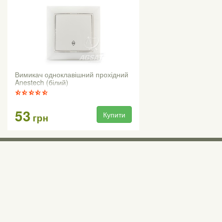
Вимикач одноклавішний прохідний
Anestech (білий)
53
Купити
грн
Виставкові 
Київ, Правий бе
0 (800) 210 037
М «Почайна» (Пе
пр-т Степана Бан