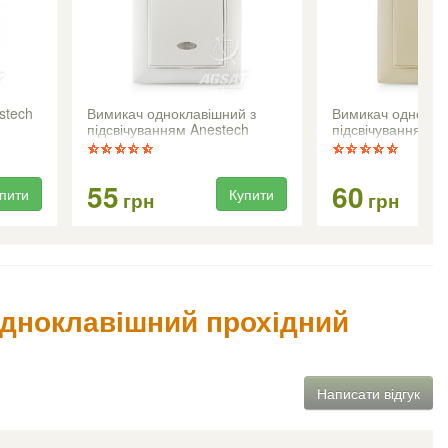
stech
Вимикач одноклавішний з
Вимикач однокла
підсвічуванням Anestech
підсвічуванням A
(білий)
(кремовий)
55
60
пити
Купити
грн
грн
одноклавішний прохідний
Написати відгук