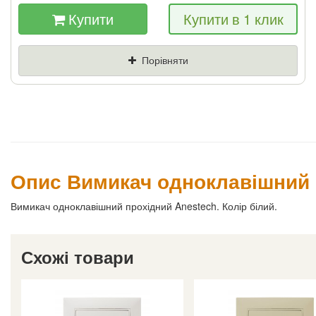
Купити
Купити в 1 клик
Якщо Ви знайдете товар дешевше - ми
знизимо ціну і подаруємо % від різниці
Порівняти
Ціна
Де знайшли (Url
посилання)
Ваш телефон
Опис Вимикач одноклавішний п
Вимикач одноклавішний прохідний Anestech. Колір білий.
Схожі товари