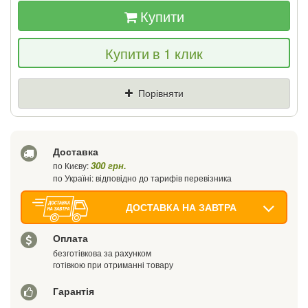
Купити
Якщо Ви знайдете товар дешевше - ми
Купити в 1 клик
знизимо ціну і подаруємо % від різниці
Ціна
Де знайшли (Url посилання)
Порівняти
Ваш телефон
Доставка
300 грн.
по Києву:
по Україні: відповідно до тарифів перевізника
ДОСТАВКА НА ЗАВТРА
Оплата
безготівкова за рахунком
готівкою при отриманні товару
Гарантія