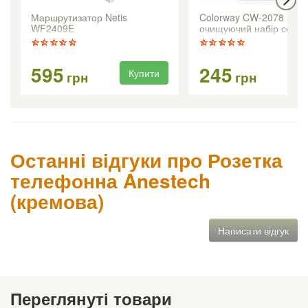
Маршрутизатор Netis
Colorway CW-2078 -
WF2409E
очищуючий набір серії
Premium
595
245
Купити
Ку
грн
грн
Останні відгуки про Розетка
телефонна Anestech
(кремова)
Написати відгук
Переглянуті товари