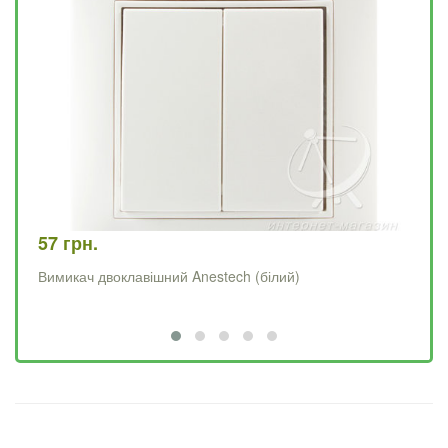
57 грн.
66
Вимикач двоклавішний Anestech (білий)
Ви
(к