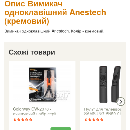
Опис Вимикач
одноклавішний Anestech
(кремовий)
Вимикач одноклавішний Anestech. Колір - кремовий.
Схожі товари
Colorway CW-2078 -
Пульт для телевізора
очищуючий набір серії
SAMSUNG BN59-01259
Premium