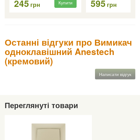
245
595
Купити
Ку
грн
грн
Останні відгуки про Вимикач
одноклавішний Anestech
(кремовий)
Написати відгук
Переглянуті товари