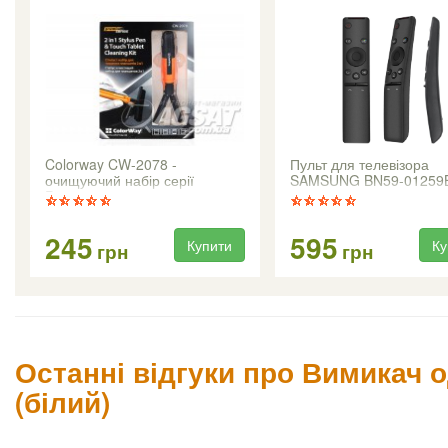
Colorway CW-2078 -
Пульт для телевізора
очищуючий набір серії
SAMSUNG BN59-01259
Premium
245
595
Купити
Ку
грн
грн
Останні відгуки про Вимикач 
(білий)