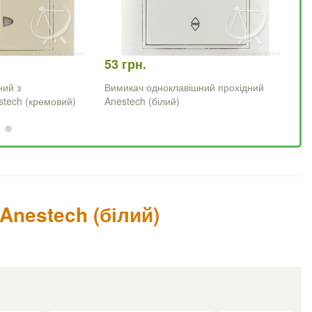
53 грн.
60
ний з
Вимикач одноклавішний прохідний
Ви
stech (кремовий)
Anestech (білий)
пі
nestech (білий)