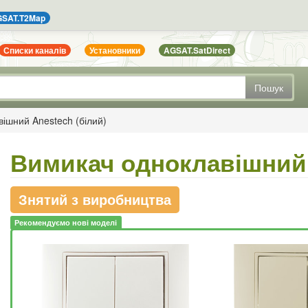
SAT.T2Map
Списки каналів
Установники
AGSAT.SatDirect
Пошук
ішний Anestech (білий)
Вимикач одноклавішний 
Знятий з виробництва
Рекомендуємо нові моделі