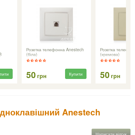
Розетка телефонна Anestech
Розетка телефон
B
(біла)
(кремова)
50
50
пити
Купити
грн
грн
одноклавішний Anestech
Написати відгук