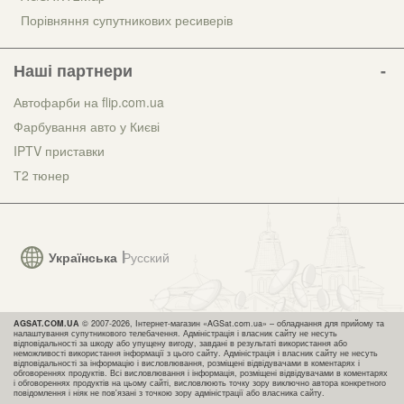
Порівняння супутникових ресиверів
Наші партнери
Автофарби на flip.com.ua
Фарбування авто у Києві
IPTV приставки
Т2 тюнер
Українська
Русский
AGSAT.COM.UA
© 2007-2026, Інтернет-магазин «AGSat.com.ua» – обладнання для прийому та
налаштування супутникового телебачення. Адміністрація і власник сайту не несуть
відповідальності за шкоду або упущену вигоду, завдані в результаті використання або
неможливості використання інформації з цього сайту. Адміністрація і власник сайту не несуть
відповідальності за інформацію і висловлювання, розміщені відвідувачами в коментарях і
обговореннях продуктів. Всі висловлювання і інформація, розміщені відвідувачами в коментарях
і обговореннях продуктів на цьому сайті, висловлюють точку зору виключно автора конкретного
повідомлення і ніяк не пов'язані з точкою зору адміністрації або власника сайту.