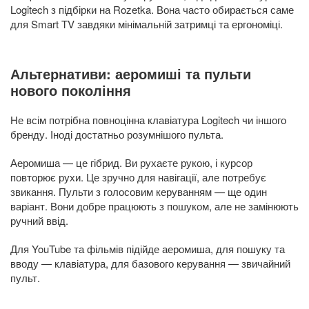
Logitech з підбірки на Rozetka. Вона часто обирається саме
для Smart TV завдяки мінімальній затримці та ергономіці.
Альтернативи: аеромиші та пульти
нового покоління
Не всім потрібна повноцінна клавіатура Logitech чи іншого
бренду. Іноді достатньо розумнішого пульта.
Аеромиша — це гібрид. Ви рухаєте рукою, і курсор
повторює рухи. Це зручно для навігації, але потребує
звикання. Пульти з голосовим керуванням — ще один
варіант. Вони добре працюють з пошуком, але не замінюють
ручний ввід.
Для YouTube та фільмів підійде аеромиша, для пошуку та
вводу — клавіатура, для базового керування — звичайний
пульт.