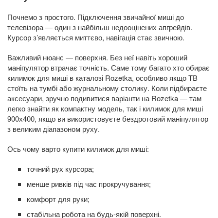
Почнемо з простого. Підключення звичайної миші до
телевізора — один з найбільш недооцінених апгрейдів.
Курсор з’являється миттєво, навігація стає звичною.
Важливий нюанс — поверхня. Без неї навіть хороший
маніпулятор втрачає точність. Саме тому багато хто обирає
килимок для миші в каталозі Rozetka, особливо якщо ТВ
стоїть на тумбі або журнальному столику. Коли підбираєте
аксесуари, зручно подивитися варіанти на Rozetka — там
легко знайти як компактну модель, так і килимок для миші
900х400, якщо ви використовуєте бездротовий маніпулятор
з великим діапазоном руху.
Ось чому варто купити килимок для миші:
точний рух курсора;
менше ривків під час прокручування;
комфорт для руки;
стабільна робота на будь-якій поверхні.