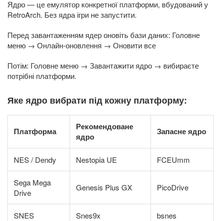
Ядро — це емулятор конкретної платформи, вбудований у
RetroArch. Без ядра ігри не запустити.
Перед завантаженням ядер оновіть бази даних: Головне
меню → Онлайн-оновлення → Оновити все
Потім: Головне меню → Завантажити ядро → вибираєте
потрібні платформи.
Яке ядро вибрати під кожну платформу:
Рекомендоване
Платформа
Запасне ядро
ядро
NES / Dendy
Nestopia UE
FCEUmm
Sega Mega
Genesis Plus GX
PicoDrive
Drive
SNES
Snes9x
bsnes