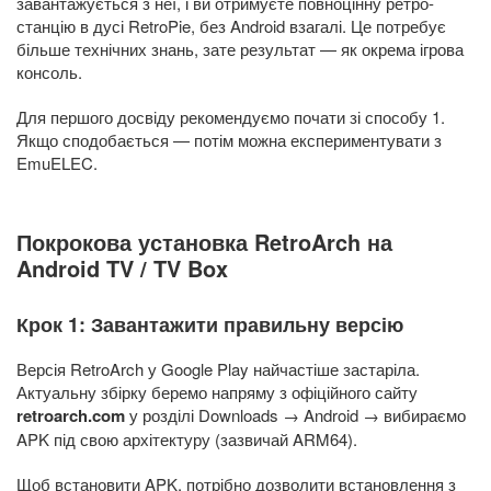
завантажується з неї, і ви отримуєте повноцінну ретро-
станцію в дусі RetroPie, без Android взагалі. Це потребує
більше технічних знань, зате результат — як окрема ігрова
консоль.
Для першого досвіду рекомендуємо почати зі способу 1.
Якщо сподобається — потім можна експериментувати з
EmuELEC.
Покрокова установка RetroArch на
Android TV / TV Box
Крок 1: Завантажити правильну версію
Версія RetroArch у Google Play найчастіше застаріла.
Актуальну збірку беремо напряму з офіційного сайту
retroarch.com
у розділі Downloads → Android → вибираємо
APK під свою архітектуру (зазвичай ARM64).
Щоб встановити APK, потрібно дозволити встановлення з