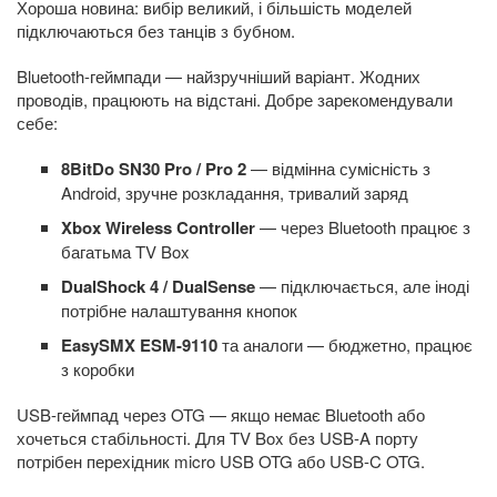
Хороша новина: вибір великий, і більшість моделей
підключаються без танців з бубном.
Bluetooth-геймпади — найзручніший варіант. Жодних
проводів, працюють на відстані. Добре зарекомендували
себе:
8BitDo SN30 Pro / Pro 2
— відмінна сумісність з
Android, зручне розкладання, тривалий заряд
Xbox Wireless Controller
— через Bluetooth працює з
багатьма TV Box
DualShock 4 / DualSense
— підключається, але іноді
потрібне налаштування кнопок
EasySMX ESM-9110
та аналоги — бюджетно, працює
з коробки
USB-геймпад через OTG — якщо немає Bluetooth або
хочеться стабільності. Для TV Box без USB-A порту
потрібен перехідник micro USB OTG або USB-C OTG.