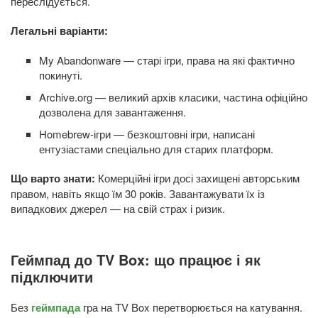
переслідується.
Легальні варіанти:
My Abandonware — старі ігри, права на які фактично
покинуті.
Archive.org — великий архів класики, частина офіційно
дозволена для завантаження.
Homebrew-ігри — безкоштовні ігри, написані
ентузіастами спеціально для старих платформ.
Що варто знати:
Комерційні ігри досі захищені авторським
правом, навіть якщо їм 30 років. Завантажувати їх із
випадкових джерел — на свій страх і ризик.
Геймпад до TV Box: що працює і як
підключити
Без
геймпада
гра на TV Box перетворюється на катування.