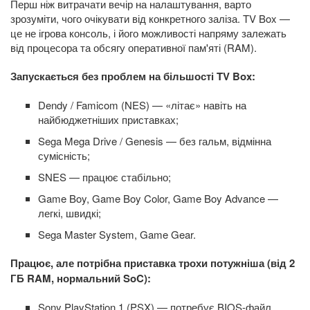
Перш ніж витрачати вечір на налаштування, варто
зрозуміти, чого очікувати від конкретного заліза. TV Box —
це не ігрова консоль, і його можливості напряму залежать
від процесора та обсягу оперативної пам'яті (RAM).
Запускається без проблем на більшості TV Box:
Dendy / Famicom (NES) — «літає» навіть на
найбюджетніших приставках;
Sega Mega Drive / Genesis — без гальм, відмінна
сумісність;
SNES — працює стабільно;
Game Boy, Game Boy Color, Game Boy Advance —
легкі, швидкі;
Sega Master System, Game Gear.
Працює, але потрібна приставка трохи потужніша (від 2
ГБ RAM, нормальний SoC):
Sony PlayStation 1 (PSX) — потребує BIOS-файл,