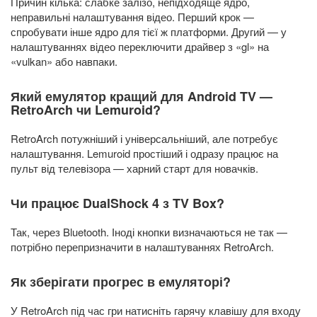
Причин кілька: слабке залізо, непідходяще ядро,
неправильні налаштування відео. Перший крок —
спробувати інше ядро для тієї ж платформи. Другий — у
налаштуваннях відео переключити драйвер з «gl» на
«vulkan» або навпаки.
Який емулятор кращий для Android TV —
RetroArch чи Lemuroid?
RetroArch потужніший і універсальніший, але потребує
налаштування. Lemuroid простіший і одразу працює на
пульт від телевізора — харний старт для новачків.
Чи працює DualShock 4 з TV Box?
Так, через Bluetooth. Іноді кнопки визначаються не так —
потрібно перепризначити в налаштуваннях RetroArch.
Як зберігати прогрес в емуляторі?
У RetroArch під час гри натисніть гарячу клавішу для входу