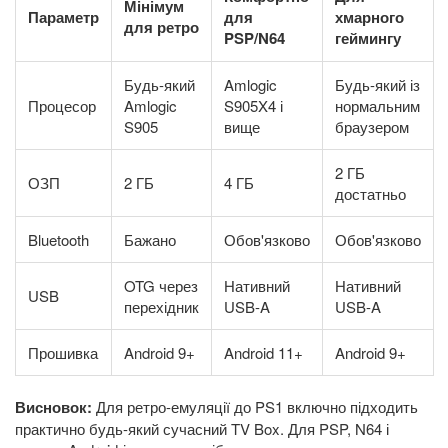
Мінімум
Параметр
для
хмарного
для ретро
PSP/N64
геймингу
Будь-який
Amlogic
Будь-який із
Процесор
Amlogic
S905X4 і
нормальним
S905
вище
браузером
2 ГБ
ОЗП
2 ГБ
4 ГБ
достатньо
Bluetooth
Бажано
Обов'язково
Обов'язково
OTG через
Нативний
Нативний
USB
перехідник
USB-A
USB-A
Прошивка
Android 9+
Android 11+
Android 9+
Висновок:
Для ретро-емуляції до PS1 включно підходить
практично будь-який сучасний TV Box. Для PSP, N64 і