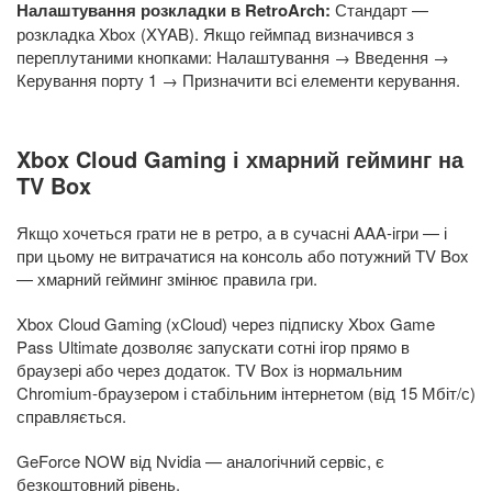
Налаштування розкладки в RetroArch:
Стандарт —
розкладка Xbox (XYAB). Якщо геймпад визначився з
переплутаними кнопками: Налаштування → Введення →
Керування порту 1 → Призначити всі елементи керування.
Xbox Cloud Gaming і хмарний гейминг на
TV Box
Якщо хочеться грати не в ретро, а в сучасні AAA-ігри — і
при цьому не витрачатися на консоль або потужний TV Box
— хмарний гейминг змінює правила гри.
Xbox Cloud Gaming (xCloud) через підписку Xbox Game
Pass Ultimate дозволяє запускати сотні ігор прямо в
браузері або через додаток. TV Box із нормальним
Chromium-браузером і стабільним інтернетом (від 15 Мбіт/с)
справляється.
GeForce NOW від Nvidia — аналогічний сервіс, є
безкоштовний рівень.