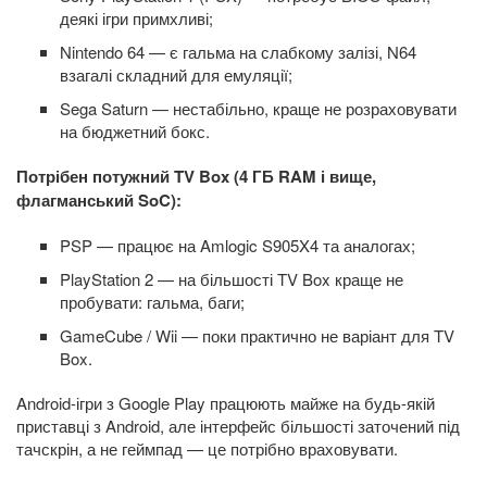
деякі ігри примхливі;
Nintendo 64 — є гальма на слабкому залізі, N64
взагалі складний для емуляції;
Sega Saturn — нестабільно, краще не розраховувати
на бюджетний бокс.
Потрібен потужний TV Box (4 ГБ RAM і вище,
флагманський SoC):
PSP — працює на Amlogic S905X4 та аналогах;
PlayStation 2 — на більшості TV Box краще не
пробувати: гальма, баги;
GameCube / Wii — поки практично не варіант для TV
Box.
Android-ігри з Google Play працюють майже на будь-якій
приставці з Android, але інтерфейс більшості заточений під
тачскрін, а не геймпад — це потрібно враховувати.