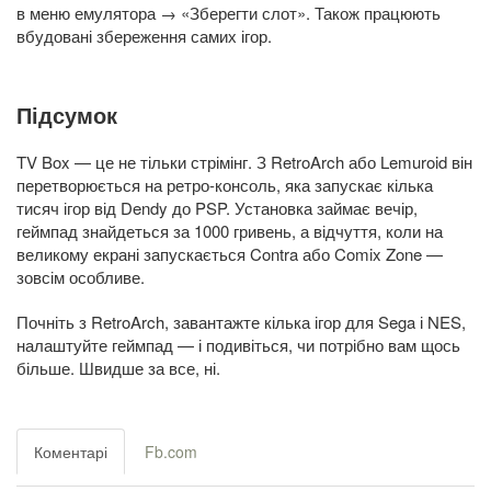
в меню емулятора → «Зберегти слот». Також працюють
вбудовані збереження самих ігор.
Підсумок
TV Box — це не тільки стрімінг. З RetroArch або Lemuroid він
перетворюється на ретро-консоль, яка запускає кілька
тисяч ігор від Dendy до PSP. Установка займає вечір,
геймпад знайдеться за 1000 гривень, а відчуття, коли на
великому екрані запускається Contra або Comix Zone —
зовсім особливе.
Почніть з RetroArch, завантажте кілька ігор для Sega і NES,
налаштуйте геймпад — і подивіться, чи потрібно вам щось
більше. Швидше за все, ні.
Коментарі
Fb.com