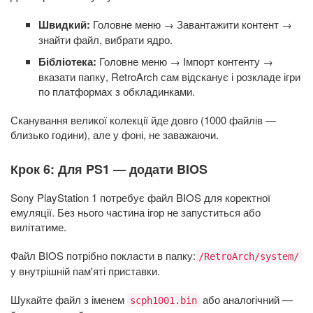
Швидкий:
Головне меню → Завантажити контент →
знайти файл, вибрати ядро.
Бібліотека:
Головне меню → Імпорт контенту →
вказати папку, RetroArch сам відсканує і розкладе ігри
по платформах з обкладинками.
Сканування великої колекції йде довго (1000 файлів —
близько години), але у фоні, не заважаючи.
Крок 6: Для PS1 — додати BIOS
Sony PlayStation 1 потребує файл BIOS для коректної
емуляції. Без нього частина ігор не запуститься або
вилітатиме.
Файл BIOS потрібно покласти в папку:
/RetroArch/system/
у внутрішній пам'яті приставки.
Шукайте файл з іменем
або аналогічний —
scph1001.bin