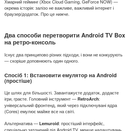
Хмарний гейминг (Xbox Cloud Gaming, GeForce NOW) —
окрема історія: залізо не важливе, важливий інтернет і
браузер/додаток. Про це нижче.
Два способи перетворити Android TV Box
на ретро-консоль
Існує два принципово різних підходи, і вони не конкурують
— скоріше доповнюють один одного.
Спосіб 1: Встановити емулятор на Android
(простіше)
Це шлях для більшості. Завантажуєте додаток, додаєте
ігри, граєте. Головний інструмент —
RetroArch
:
універсальний фронтенд, який через підключувані ядра
(Cores) емулює майже все на світі.
Альтернатива —
Lemuroid
: простіший інтерфейс,
спеціально заточений під Android TV, менше налаштувань.