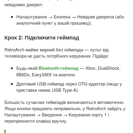
невідомих джерел:
Налаштування → Безпека → Невідомі джерела (або
аналогічний пункт у вашій прошивці).
Крок 2: Підключити геймпад
RetroArch майже марний без геймпада — пульт від
телевізора не дасть потрібного керування. Підійде:
Будь-який
Bluetooth-геймпад
— Xbox, DualShock,
8BitDo, EasySMX та аналоги.
Дротовий USB-геймпад через OTG-адаптер (якщо у
приставки немає USB Type-A).
Більшість сучасних геймпадів визначаються автоматично.
Якщо кнопки працюють неправильно, у RetroArch зайдіть у
Налаштування → Введення → Керування порту 1 і
перепризначте клавіші вручну.