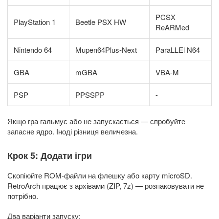
PCSX
PlayStation 1
Beetle PSX HW
ReARMed
Nintendo 64
Mupen64Plus-Next
ParaLLEl N64
GBA
mGBA
VBA-M
PSP
PPSSPP
-
Якщо гра гальмує або не запускається — спробуйте
запасне ядро. Іноді різниця величезна.
Крок 5: Додати ігри
Скопіюйте ROM-файли на флешку або карту microSD.
RetroArch працює з архівами (ZIP, 7z) — розпаковувати не
потрібно.
Два варіанти запуску: