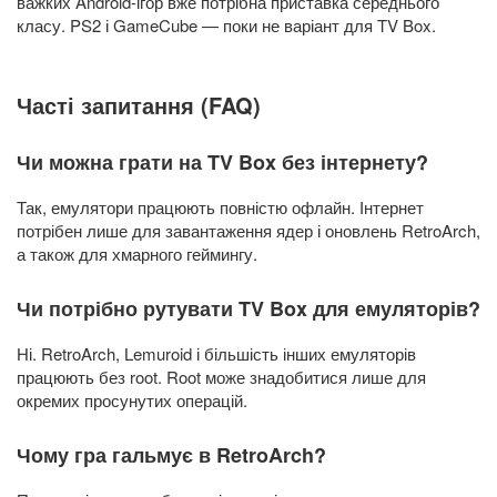
важких Android-ігор вже потрібна приставка середнього
класу. PS2 і GameCube — поки не варіант для TV Box.
Часті запитання (FAQ)
Чи можна грати на TV Box без інтернету?
Так, емулятори працюють повністю офлайн. Інтернет
потрібен лише для завантаження ядер і оновлень RetroArch,
а також для хмарного геймингу.
Чи потрібно рутувати TV Box для емуляторів?
Ні. RetroArch, Lemuroid і більшість інших емуляторів
працюють без root. Root може знадобитися лише для
окремих просунутих операцій.
Чому гра гальмує в RetroArch?