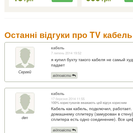
Останні відгуки про TV кабел
кабель
7 липень 2014 19:52
я купил бухту такого кабеля не самый ху
падает
Сергей
відповісти
кабель
17 березня 2014 11:55
100% користувачів вважають цей відгук корисним
Кабель как кабель, подключил, работает.
домашнему сплитеру (замурован в стену)
den
сплитера есть одно соединение). Все ци
відповісти