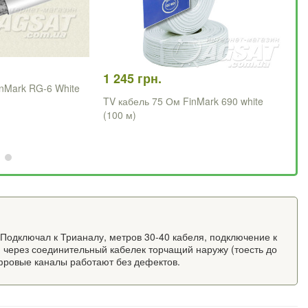
1 245 грн.
inMark RG-6 White
3 
TV кабель 75 Ом FinMark 690 white
(100 м)
TV
(3
 Подключал к Трианалу, метров 30-40 кабеля, подключение к
 через соединительный кабелек торчащий наружу (тоесть до
фровые каналы работают без дефектов.