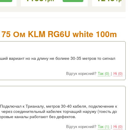
ь 75 Ом KLM RG6U white 100m
дший вариант но на длину не болиее 30-35 метров то сигнал
Відгук корисний?
Так (0)
|
Ні (0)
 Подключал к Трианалу, метров 30-40 кабеля, подключение к
 через соединительный кабелек торчащий наружу (тоесть до
фровые каналы работают без дефектов.
Відгук корисний?
Так (1)
|
Ні (0)