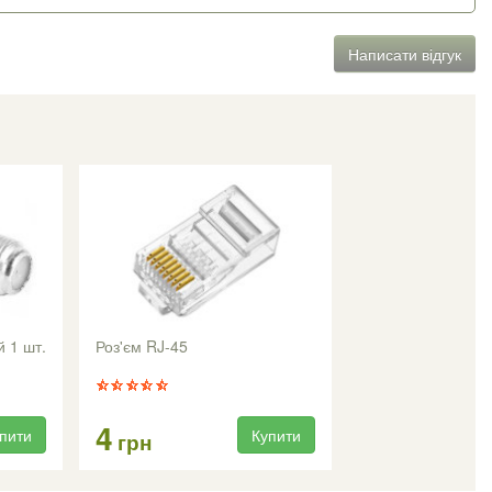
Написати відгук
й 1 шт.
Роз'єм RJ-45
4
пити
Купити
грн