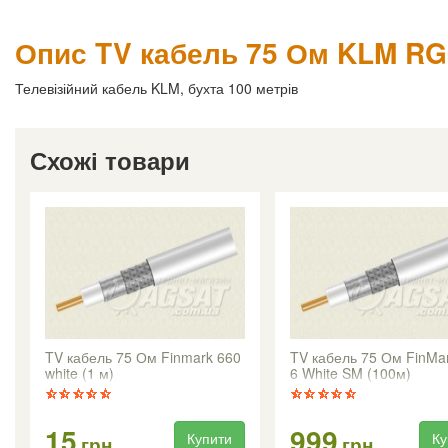
Опис TV кабель 75 Ом KLM RG
Телевізійний кабель KLM, бухта 100 метрів
Схожі товари
TV кабель 75 Ом Finmark 660
TV кабель 75 Ом FinMa
white (1 м)
6 White SM (100м)
15
999
Купити
Ку
грн
грн