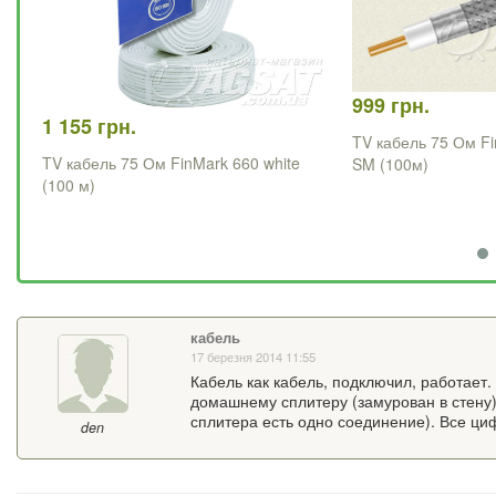
999 грн.
1 155 грн.
TV кабель 75 Ом F
TV кабель 75 Ом FinMark 660 white
SM (100м)
(100 м)
кабель
17 березня 2014 11:55
Кабель как кабель, подключил, работает.
домашнему сплитеру (замурован в стену)
сплитера есть одно соединение). Все ци
den