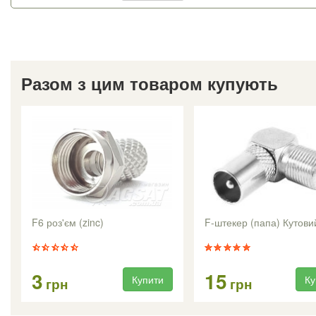
Разом з цим товаром купують
F6 роз'єм (zinc)
F-штекер (папа) Кутови
3
15
Купити
Ку
грн
грн