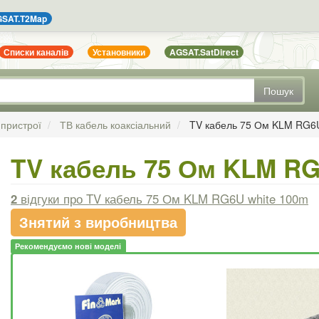
SAT.T2Map
Списки каналів
Установники
AGSAT.SatDirect
Пошук
 пристрої
ТВ кабель коаксіальний
TV кабель 75 Ом KLM RG6U
TV кабель 75 Ом KLM RG
2
відгуки
про TV кабель 75 Ом KLM RG6U white 100m
Знятий з виробництва
Рекомендуємо нові моделі