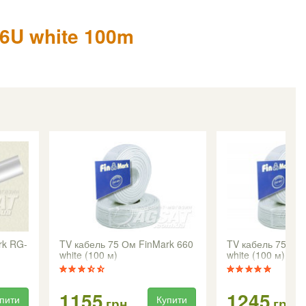
6U white 100m
rk RG-
TV кабель 75 Ом FinMark 660
TV кабель 75 Ом
white (100 м)
white (100 м)
1155
1245
пити
Купити
грн
грн