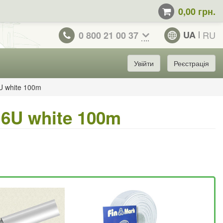
0,00 грн.
UA
RU
0 800 21 00 37
Увійти
Реєстрація
 white 100m
6U white 100m