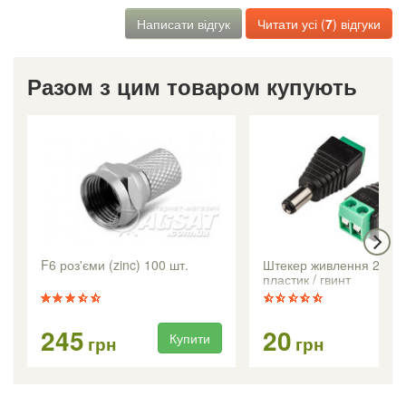
Написати відгук
Читати усі (
7
) відгуки
Разом з цим товаром купують
F6 роз'єми (zinc) 100 шт.
Штекер живлення 2.1 / 
пластик / гвинт
245
20
Купити
Ку
грн
грн