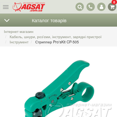
0
Наші
Меню
контакти
Каталог товарів
Інтернет магазин
Кабель, шнури, роз'єми, інструмент, зарядні пристрої
Інструмент
Стриппер Pro'sKit CP-505