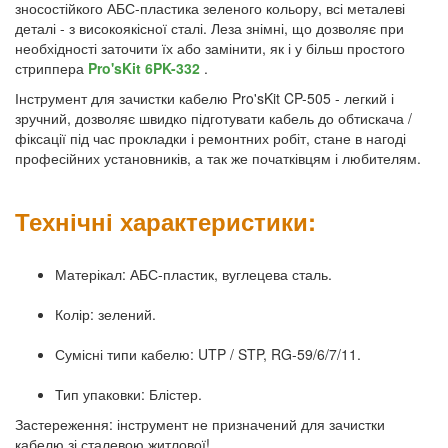
зносостійкого АБС-пластика зеленого кольору, всі металеві
деталі - з високоякісної сталі. Леза знімні, що дозволяє при
необхідності заточити їх або замінити, як і у більш простого
стриппера
Pro'sKit 6PK-332
.
Інструмент для зачистки кабелю Pro'sKit CP-505 - легкий і
зручний, дозволяє швидко підготувати кабель до обтискача /
фіксації під час прокладки і ремонтних робіт, стане в нагоді
професійних установників, а так же початківцям і любителям.
Технічні характеристики:
Матерікал: АБС-пластик, вуглецева сталь.
Колір: зелений.
Сумісні типи кабелю: UTP / STP, RG-59/6/7/11.
Тип упаковки: Блістер.
Застереження: інструмент не призначений для зачистки
кабелю зі сталевою житлової!