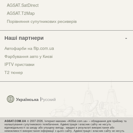
AGSAT.SatDirect
AGSAT.T2Map
Порівняння супутникових ресиверів
Наші партнери
Автофарби на flip.com.ua
Фарбування авто у Києві
IPTV приставки
Т2 тюнер
Українська
Русский
AGSAT.COM.UA
© 2007-2026, Інтернет-магазин «AGSat.com.ua» – обладнання для прийому та
налаштування супутникового телебачення. Адміністрація і власник сайту не несуть
відповідальності за шкоду або упущену вигоду, завдані в результаті використання або
неможливості використання інформації з цього сайту. Адміністрація і власник сайту не несуть