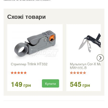
Схожі товари
Стриппер Trilink HT332
Мультитул Cor-X Multito
MW103L-B
149
545
Купити
Ку
грн
грн