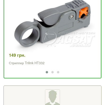
149 грн.
39
Стриппер Trilink HT332
Об