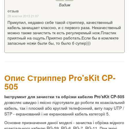
Вадим
отзыв
28 жовтня 2013 21:07
Прикупил, недавно себе такой стриппер, качественный
кабель зачищает классно, и с первого раза. Некачественый
можно также зачистить тк есть регулиремый нож.Пластик
приятный на ощупь.Приятно работать.Если бы в комлекте
запасные ножи были бы, то было б супер)))
Опис Стриппер Pro'sKit CP-
505
Інструмент для зачистки та обрізки кабелю Pro'sKit CP-505
дозволяє швидко і якісно підготувати до роботи як коаксіальний
кабель, так і плоский або круглий телефонний, виту пару UTP /
STP - екранований і не екранований кабель категорії 5.
Основне призначення даної моделі - зачистка і обрізка мідного
коаксіального кабелю RG-59, RG-6, RG-7, RG-11. При зміні