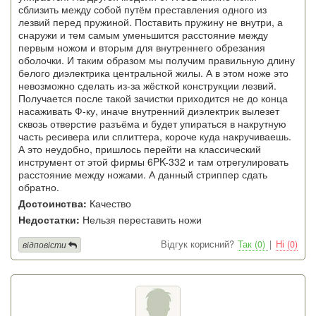
сблизить между собой путём преставления одного из
лезвий перед пружиной. Поставить пружину не внутри, а
снаружи и тем самым уменьшится расстояние между
первым ножом и вторым для внутреннего обрезания
оболочки. И таким образом мы получим правильную длину
белого диэлектрика центральной жилы. А в этом ноже это
невозможно сделать из-за жёсткой конструкции лезвий.
Получается после такой зачистки приходится не до конца
насаживать Ф-ку, иначе внутренний диэлектрик вылезет
сквозь отверстие разъёма и будет упираться в накрутную
часть ресивера или сплиттера, короче куда накручиваешь.
А это неудобно, пришлось перейти на классический
инструмент от этой фирмы 6PK-332 и там отрегулировать
расстояние между ножами. А данный стриппер сдать
обратно.
Достоинства:
Качество
Недостатки:
Нельзя переставить ножи
Відгук корисний?
Так (0)
|
Ні (0)
відповісти