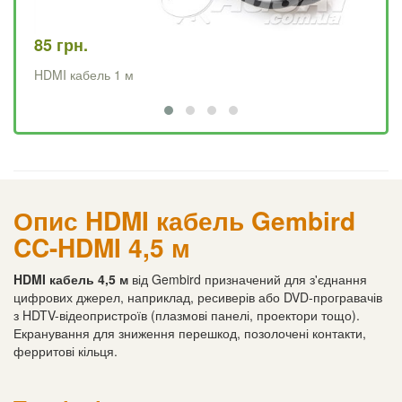
85 грн.
12
HDMI кабель 1 м
HD
Опис HDMI кабель Gembird
CC-HDMI 4,5 м
HDMI кабель 4,5 м
від Gembird призначений для з'єднання
цифрових джерел, наприклад, ресиверів або DVD-програвачів
з HDTV-відеопристроїв (плазмові панелі, проектори тощо).
Екранування для зниження перешкод, позолочені контакти,
ферритові кільця.