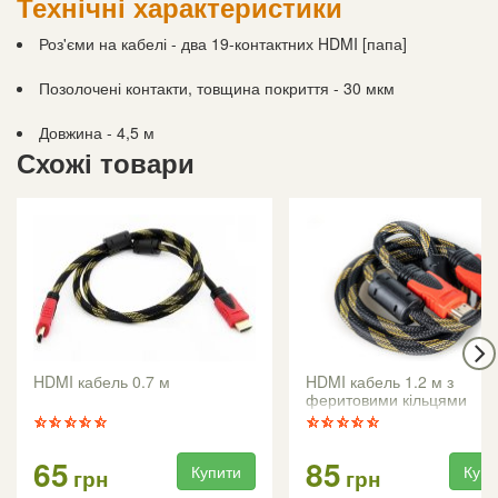
Технічні характеристики
Роз'єми на кабелі - два 19-контактних HDMI [папа]
Позолочені контакти, товщина покриття - 30 мкм
Довжина - 4,5 м
Схожі товари
HDMI кабель 0.7 м
HDMI кабель 1.2 м з
феритовими кільцями
65
85
Купити
Купи
грн
грн