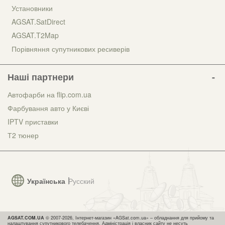
Установники
AGSAT.SatDirect
AGSAT.T2Map
Порівняння супутникових ресиверів
Наші партнери
Автофарби на flip.com.ua
Фарбування авто у Києві
IPTV приставки
Т2 тюнер
Українська
Русский
AGSAT.COM.UA
© 2007-2026, Інтернет-магазин «AGSat.com.ua» – обладнання для прийому та
налаштування супутникового телебачення. Адміністрація і власник сайту не несуть