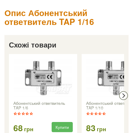
Опис Абонентський
ответвитель TAP 1/16
Схожі товари
Абонентський ответвитель
Абонентський ответвит
TAP 1/6
TAP 1/10
68
83
Купити
Ку
грн
грн