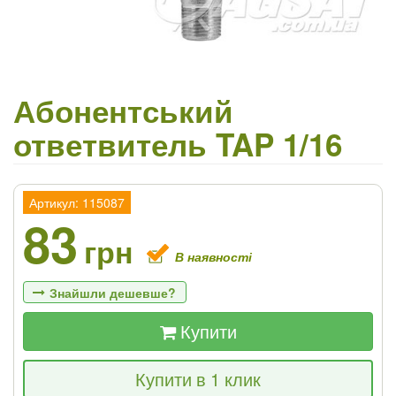
Абонентський
ответвитель TAP 1/16
Артикул: 115087
83
грн
В наявності
Знайшли дешевше?
Купити
Якщо Ви знайдете товар дешевше - ми
Купити в 1 клик
знизимо ціну і подаруємо % від різниці