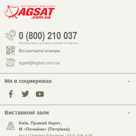
0 (800) 210 037
Безкоштовно для всіх номерів по Україні
Всі контактні номери
agsat@agsat.com.ua
Ми в соцмережах
Виставкові зали
Київ, Правий берег,
М «Почайна» (Петрiвка)
пр-т Степана Бандери, 10-б (оф.4-8)