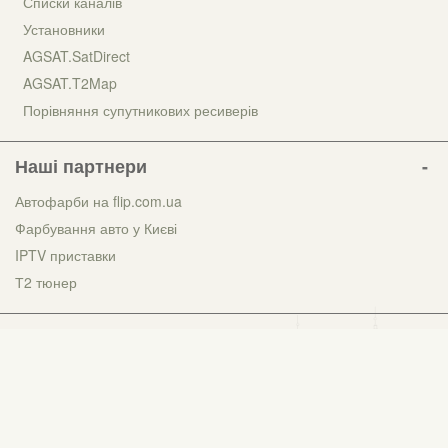
Списки каналів
Установники
AGSAT.SatDirect
AGSAT.T2Map
Порівняння супутникових ресиверів
Наші партнери
Автофарби на flip.com.ua
Фарбування авто у Києві
IPTV приставки
Т2 тюнер
Українська
Русский
AGSAT.COM.UA
© 2007-2026, Інтернет-магазин «AGSat.com.ua» – обладнання для прийому та