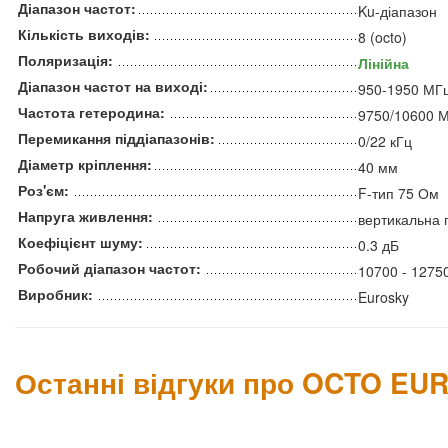
Діапазон частот:
Ku-діапазон
Кількість виходів:
8 (octo)
Поляризація:
Лінійна
Діапазон частот на виході:
950-1950 МГц
Частота гетеродина:
9750/10600 
Перемикання піддіапазонів:
0/22 кГц
Діаметр кріплення:
40 мм
Роз'єм:
F-тип 75 Ом
Напруга живлення:
вертикальна 
Коефіцієнт шуму:
0.3 дБ
Робочий діапазон частот:
10700 - 1275
Виробник:
Eurosky
Останні відгуки про OCTO EU