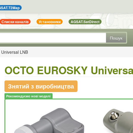
SAT.T2Map
Списки каналів
Установники
AGSAT.SatDirect
Пошук
niversal LNB
OCTO EUROSKY Universa
Знятий з виробництва
Рекомендуємо нові моделі