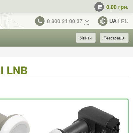
0,00 грн.
UA
RU
0 800 21 00 37
Увійти
Реєстрація
l LNB