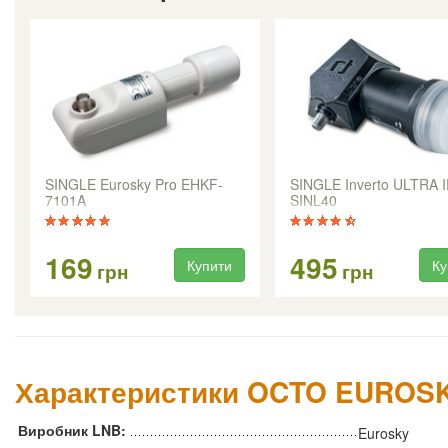
SINGLE Eurosky Pro EHKF-
SINGLE Inverto ULTRA 
7101A
SINL40
169
495
Купити
Ку
грн
грн
Характеристики OCTO EUROSK
Виробник LNB:
Eurosky