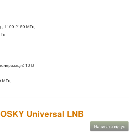
 , 1100-2150 МГц
МГц
поляризація: 13 В
0 МГц
ROSKY Universal LNB
Написати відгук