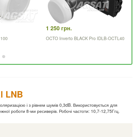
1 250 грн.
19
2100
OCTO Inverto BLACK Pro IDLB-OCTL40
QU
l LNB
поляризацією і з рівнем шумів 0,3dB. Використовується для
ної роботи 8-ми ресиверів. Робочі частоти: 10,7-12,75Ггц.