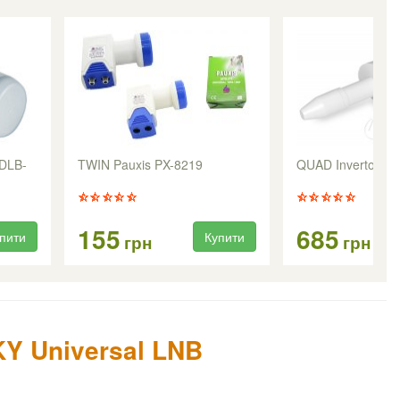
IDLB-
TWIN Pauxis PX-8219
QUAD Inverto Mul
155
685
пити
Купити
грн
грн
Y Universal LNB