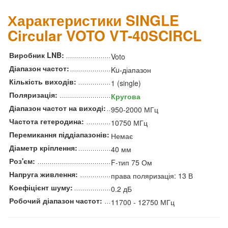
Характеристики SINGLE
Circular VOTO VT-40SCIRCL
Виробник LNB:
Voto
Діапазон частот:
Ku-діапазон
Кількість виходів:
1 (single)
Поляризація:
Кругова
Діапазон частот на виході:
950-2000 МГц
Частота гетеродина:
10750 МГц
Перемикання піддіапазонів:
Немає
Діаметр кріплення:
40 мм
Роз'єм:
F-тип 75 Ом
Напруга живлення:
права поляризація: 13 В
Коефіцієнт шуму:
0.2 дБ
Робочий діапазон частот:
11700 - 12750 МГц