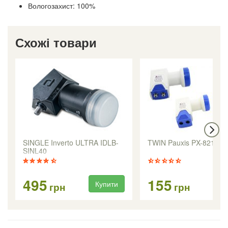
Вологозахист: 100%
Схожі товари
SINGLE Inverto ULTRA IDLB-
TWIN Pauxis PX-8219
SINL40
495
155
Купити
Ку
грн
грн