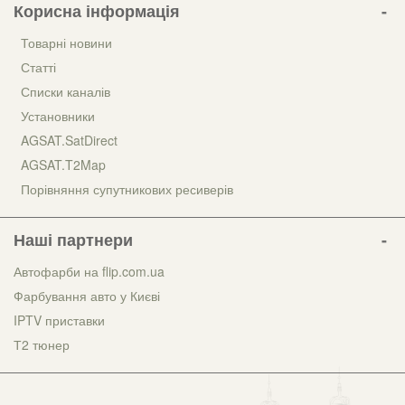
Корисна інформація
Товарні новини
Статті
Списки каналів
Установники
AGSAT.SatDirect
AGSAT.T2Map
Порівняння супутникових ресиверів
Наші партнери
Автофарби на flip.com.ua
Фарбування авто у Києві
IPTV приставки
Т2 тюнер