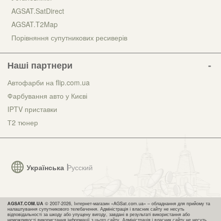
AGSAT.SatDirect
AGSAT.T2Map
Порівняння супутникових ресиверів
Наші партнери
Автофарби на flip.com.ua
Фарбування авто у Києві
IPTV приставки
Т2 тюнер
Українська
Русский
AGSAT.COM.UA
© 2007-2026, Інтернет-магазин «AGSat.com.ua» – обладнання для прийому та
налаштування супутникового телебачення. Адміністрація і власник сайту не несуть
відповідальності за шкоду або упущену вигоду, завдані в результаті використання або
неможливості використання інформації з цього сайту. Адміністрація і власник сайту не несуть