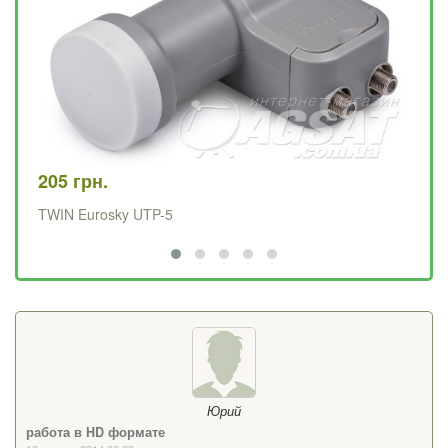
205 грн.
12
TWIN Eurosky UTP-5
SI
Юрий
работа в HD формате