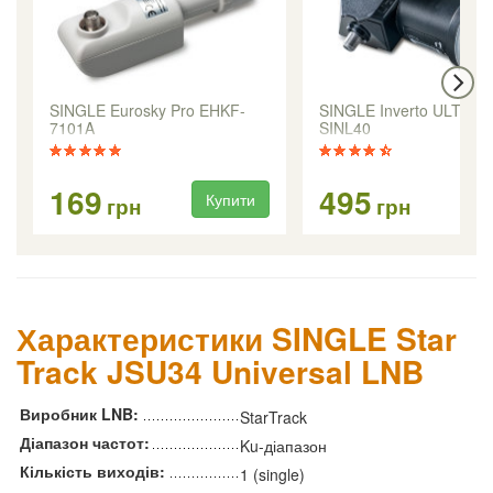
SINGLE Eurosky Pro EHKF-
SINGLE Inverto ULTRA 
7101A
SINL40
169
495
Купити
Ку
грн
грн
Характеристики SINGLE Star
Track JSU34 Universal LNB
Виробник LNB:
StarTrack
Діапазон частот:
Ku-діапазон
Кількість виходів:
1 (single)