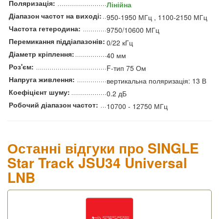
Поляризація:
Лінійна
Діапазон частот на виході:
950-1950 МГц , 1100-2150 МГц
Частота гетеродина:
9750/10600 МГц
Перемикання піддіапазонів:
0/22 кГц
Діаметр кріплення:
40 мм
Роз'єм:
F-тип 75 Ом
Напруга живлення:
вертикальна поляризація: 13 В
Коефіцієнт шуму:
0.2 дБ
Робочий діапазон частот:
10700 - 12750 МГц
Останні відгуки про SINGLE
Star Track JSU34 Universal
LNB