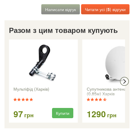
Написати відгук
Читати усі (
5
) відгуки
Разом з цим товаром купують
Мультіфід (Харків)
Супутникова антена CA
(0,85м) Харків
97
1290
Купити
Ку
грн
грн