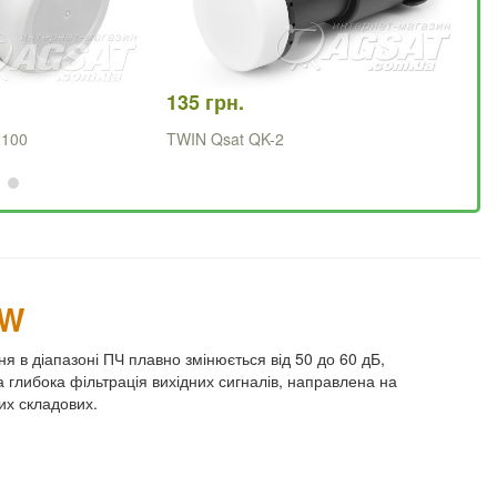
135 грн.
1 
2100
TWIN Qsat QK-2
OC
TW
 в діапазоні ПЧ плавно змінюється від 50 до 60 дБ,
 глибока фільтрація вихідних сигналів, направлена на
их складових.