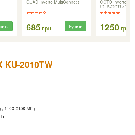
QUAD Inverto MultiConnect
OCTO Inverto BL
IDLB-OCTL40
685
1250
пити
Купити
грн
грн
X KU-2010TW
 , 1100-2150 МГц
МГц