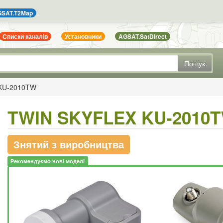
SAT.T2Map
Списки каналів
Установники
AGSAT.SatDirect
Пошук
KU-2010TW
TWIN SKYFLEX KU-2010
Знятий з виробництва
Рекомендуємо нові моделі