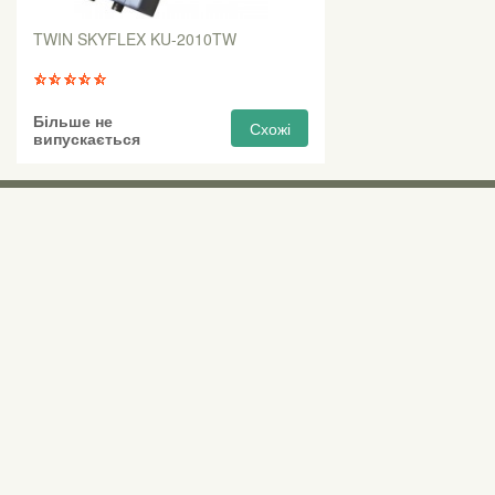
TWIN SKYFLEX KU-2010TW
Більше не
Схожі
випускається
Виставкові 
Київ, Правий бе
0 (800) 210 037
М «Почайна» (Пе
пр-т Степана Бан
Безкоштовно для всіх номерів по Україні
Всі контактні номери
agsat@agsat.com.ua
Ми в соцмережах