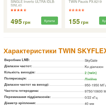
SINGLE Inverto ULTRA IDLB-
TWIN Pauxis PX-8219
SINL40
495
155
Купити
Ку
грн
грн
Характеристики TWIN SKYFLE
Виробник LNB:
SkyGate
Діапазон частот:
Ku-діапазон
Кількість виходів:
2 (twin)
Поляризація:
Лінійна
Діапазон частот на виході:
950-1950 МГц
Частота гетеродина:
9750/10600 
Перемикання піддіапазонів:
0/22 кГц
Діаметр кріплення:
40 мм