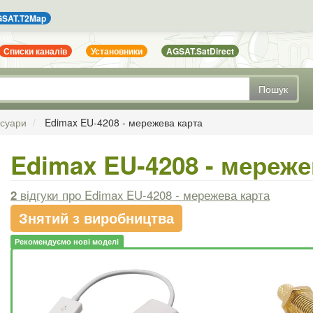
SAT.T2Map
Списки каналів
Установники
AGSAT.SatDirect
Пошук
есуари
Edimax EU-4208 - мережева карта
Edimax EU-4208 - мереже
2
відгуки
про Edimax EU-4208 - мережева карта
Знятий з виробництва
Рекомендуємо нові моделі