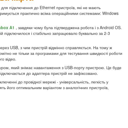
для підключення до Ethernet пристроїв, які не мають
дтримується практично всіма операційними системами: Windows
nbox A1
, завдяки чому була підтверджена робота і з Android OS.
й підключилося і стабільно запрацювало буквально за 2-3
рез USB, з чим пристрій відмінно справляється. На тому ж
омітно не тільки за програмами для тестування швидкості роботи
го відео.
уром, який знімає навантаження з USB-порту пристрою. Це буде
підключається до адаптера пристрій не зафіксовано.
ченні до провідної мережі - універсальність, легкість у
ть його оптимальним варіантом з аналогічних пристроїв,