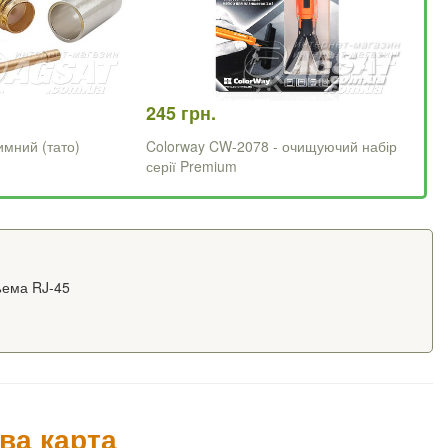
245 грн.
мний (тато)
Colorway CW-2078 - очищуючий набір
серії Premium
ъема RJ-45
ва карта