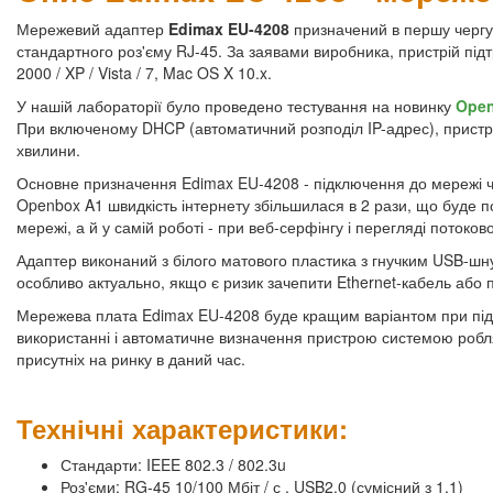
Мережевий адаптер
Edimax EU-4208
призначений в першу чергу 
стандартного роз'єму RJ-45. За заявами виробника, пристрій пі
2000 / XP / Vista / 7, Mac OS X 10.x.
У нашій лабораторії було проведено тестування на новинку
Ope
При включеному DHCP (автоматичний розподіл IP-адрес), пристрі
хвилини.
Основне призначення Edimax EU-4208 - підключення до мережі че
Openbox A1 швидкість інтернету збільшилася в 2 рази, що буде п
мережі, а й у самій роботі - при веб-серфінгу і перегляді потоково
Адаптер виконаний з білого матового пластика з гнучким USB-шн
особливо актуально, якщо є ризик зачепити Ethernet-кабель або 
Мережева плата Edimax EU-4208 буде кращим варіантом при підклю
використанні і автоматичне визначення пристрою системою робля
присутніх на ринку в даний час.
Технічні характеристики:
Стандарти: IEEE 802.3 / 802.3u
Роз'єми: RG-45 10/100 Мбіт / с , USB2.0 (сумісний з 1.1)