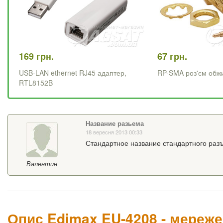
169 грн.
67 грн.
USB-LAN ethernet RJ45 адаптер,
RP-SMA роз'єм обжи
RTL8152B
Название разьема
18 вересня 2013 00:33
Стандартное название стандартного раз
Валентин
Опис Edimax EU-4208 - мереже