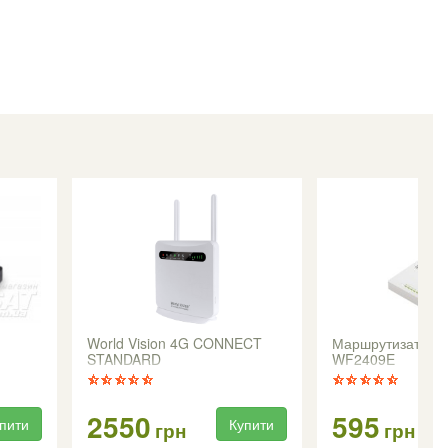
World Vision 4G CONNECT
Маршрутизатор N
STANDARD
WF2409E
2550
595
пити
Купити
грн
грн