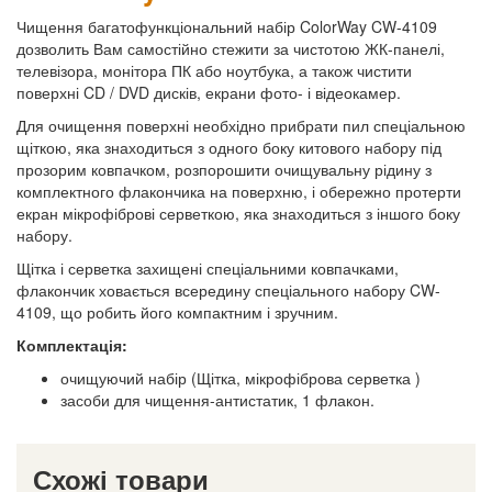
Чищення багатофункціональний набір ColorWay CW-4109
дозволить Вам самостійно стежити за чистотою ЖК-панелі,
телевізора, монітора ПК або ноутбука, а також чистити
поверхні CD / DVD дисків, екрани фото- і відеокамер.
Для очищення поверхні необхідно прибрати пил спеціальною
щіткою, яка знаходиться з одного боку китового набору під
прозорим ковпачком, розпорошити очищувальну рідину з
комплектного флакончика на поверхню, і обережно протерти
екран мікрофіброві серветкою, яка знаходиться з іншого боку
набору.
Щітка і серветка захищені спеціальними ковпачками,
флакончик ховається всередину спеціального набору CW-
4109, що робить його компактним і зручним.
Комплектація:
очищуючий набір (Щітка, мікрофіброва серветка )
засоби для чищення-антистатик, 1 флакон.
Схожі товари