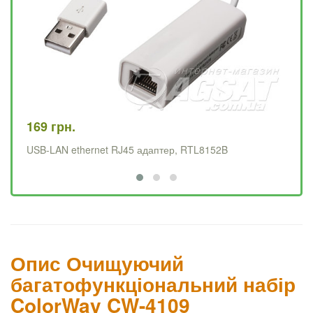
169 грн.
67
USB-LAN ethernet RJ45 адаптер, RTL8152B
RP
Опис Очищуючий
багатофункціональний набір
ColorWay CW-4109