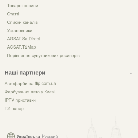
Товарні новини
Статті
Списки каналів
Установники
AGSAT.SatDirect
AGSAT.T2Map
Порівняння супутникових ресиверів
Наші партнери
Автофарби на flip.com.ua
Фарбування авто у Києві
IPTV приставки
Т2 тюнер
Українська
Русский