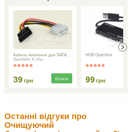
Кабель живлення для SATA,
HUB Openbox
Gembird, 0.15м
39
99
Купити
Ку
грн
грн
Останні відгуки про
Очищуючий