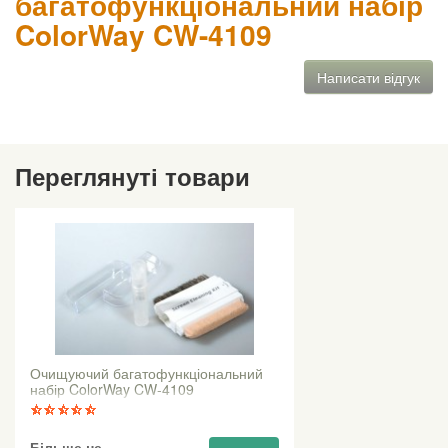
багатофункціональний набір
ColorWay CW-4109
Написати відгук
Переглянуті товари
Очищуючий багатофункціональний
набір ColorWay CW-4109
Більше не