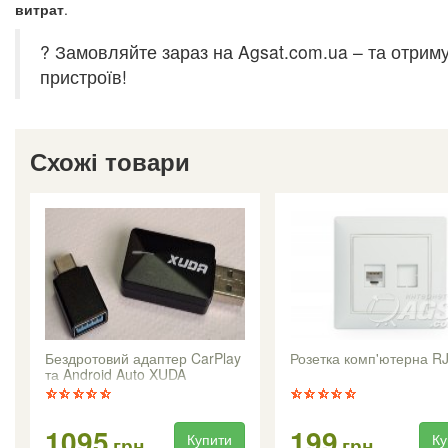
витрат
.
? Замовляйте зараз на Agsat.com.ua – та отриму
пристроїв!
Схожі товари
Бездротовий адаптер CarPlay
Розетка комп'ютерна R
та Android Auto XUDA
1095
199
Купити
Ку
грн
грн