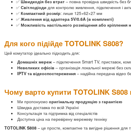
✅
Швидкодія без втрат
– повна провідна швидкість без б
✅
Світлодіоди
для контролю живлення, підключення і акт
✅
Компактний розмір
: лише 125×62×27 мм
✅
Живлення від адаптера 5V/0.6A (в комплекті)
✅
Можливість настільного розміщення або кріплення н
Для кого підійде TOTOLINK S808?
Цей комутатор ідеально підходить для:
Домашніх мереж
– підключення Smart TV, приставок, ком
Невеликих офісів
– організація локальної мережі без ск
IPTV та відеоспостереження
– надійна передача відео б
Чому варто купити TOTOLINK S808 
Ми пропонуємо
оригінальну продукцію з гарантією
Швидка доставка по всій Україні
Консультація та підтримка від спеціалістів
Доступна ціна на перевірену мережеву техніку
TOTOLINK S808
– це просте, компактне та вигідне рішення для т