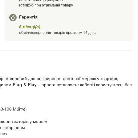
готівкою при отриманні товару
Гарантія
6 місяці(в)
обмін/повернення товарів протягом 14 днів
ор, створений для розширення дротової мережі у квартирі,
нципом
Plug & Play
– просто вставляєте кабелі і користуєтесь, без
0/100 Мбіт/с)
ншення заторів у мережі
 і старінням
аних