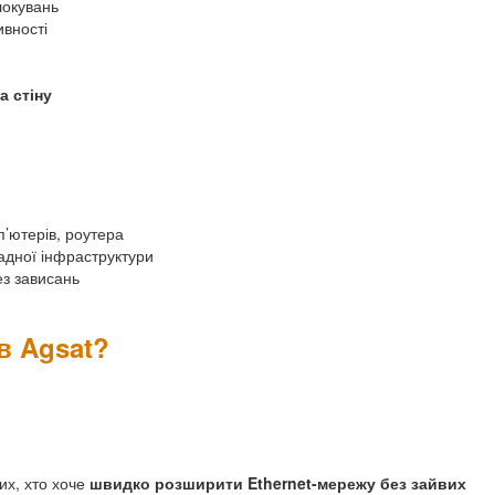
локувань
ивності
а стіну
п’ютерів, роутера
ладної інфраструктури
ез зависань
в Agsat?
их, хто хоче
швидко розширити Ethernet-мережу без зайвих