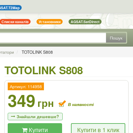
SAT.T2Map
Списки каналів
Установники
AGSAT.SatDirect
Пошук
утатори
TOTOLINK S808
TOTOLINK S808
Артикул: 114958
349
грн
В наявності
Знайшли дешевше?
Купити
Купити в 1 клик