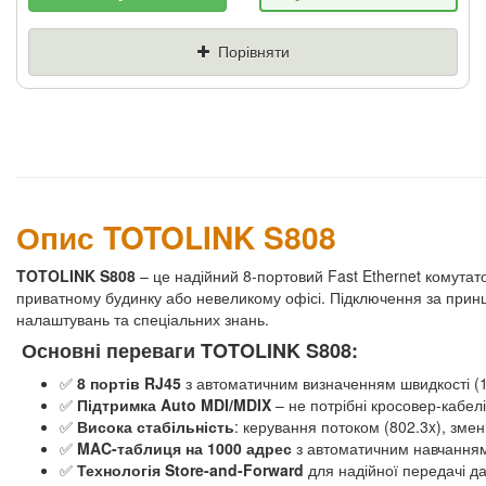
Якщо Ви знайдете товар дешевше - ми
знизимо ціну і подаруємо % від різниці
Порівняти
Ціна
Де знайшли (Url
посилання)
Ваш телефон
Опис TOTOLINK S808
TOTOLINK S808
– це надійний 8-портовий Fast Ethernet комутат
приватному будинку або невеликому офісі. Підключення за при
налаштувань та спеціальних знань.
Основні переваги TOTOLINK S808:
✅
8 портів RJ45
з автоматичним визначенням швидкості (1
✅
Підтримка Auto MDI/MDIX
– не потрібні кросовер-кабелі
✅
Висока стабільність
: керування потоком (802.3x), зме
✅
MAC-таблиця на 1000 адрес
з автоматичним навчанням
✅
Технологія Store-and-Forward
для надійної передачі д