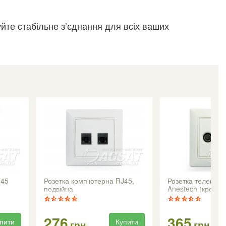
йте стабільне з’єднання для всіх ваших
J45
Розетка комп'ютерна RJ45,
Розетка телевізій
подвійна
Anestech (кремов
276
365
пити
Купити
грн
грн