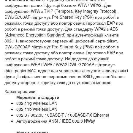
шифрування даних і функції безпеки WPA / WPA2. Для
шифрування WPA з TKIP (Temporal Key Integrity Protocol),
DWL-G700AP підтримує Pre Shared Key (PSK) при роботі в
режимах точки доступу або повторювача і протокол EAP при
роботі в режимі точки доступу. Для стандарту WPA2 з AES
(Advanced Encryption Standard) при аутентифікації клієнтів
802.11, використовуючи серверний цифровий сертифікат,
DWL-G700AP підтримує Pre Shared Key (PSK) при роботі в
режимах точки доступу або повторювача і протокол EAP при
роботі в режимі точки доступу. На додаток до функцій
шифрування WEP і WPA / WPA2 DWL-G700AP підтримує
фільтрацію MAC-адрес для управління доступом користувачів і
функцію відключення широкомовлення SSID для запобігання
доступу сторонніх користувачів до внутрішньої мережі.
Характеристики:
Мережеві стандарти
802.11g wireless LAN
802.11b wireless LAN
802.3 / 802.3u 10BASE-T / 100BASE-TX Ethernet
Автоузгодження ANSI / IEEE 802.3 NWay
Метод доступу