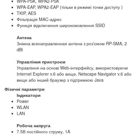
WPA-PSK, WPA2-PSK
WPA-EAP, WPA2-EAP (тільки в режимі точки доступу )
TKIP, AES
Фільтрація MAC-адрес
Функція відключення широкомовлення SSID
Антена
Знімна всенаправленная антена з роз'ємом RP-SMA, 2
dBi
Управління пристроєм
Управління на основі Web-інтерфейсу, використовуючи
Internet Explorer v.6 або вище, Netscape Navigator v.6 або
вище або інший браузер з підтримкою Java
Фізичні параметри
Індикатори
Power
WLAN
LAN
Робоча напруга
7.5В постійного струму, 1A