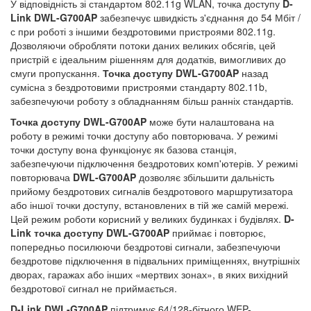
У відповідність зі стандартом 802.11g WLAN, точка доступу
D-
Link DWL-G700AP
забезпечує швидкість з'єднання до 54 Мбіт /
с при роботі з іншими бездротовими пристроями 802.11g.
Дозволяючи обробляти потоки даних великих обсягів, цей
пристрій є ідеальним рішенням для додатків, вимогливих до
смуги пропускання.
Точка доступу DWL-G700AP
назад
сумісна з бездротовими пристроями стандарту 802.11b,
забезпечуючи роботу з обладнанням більш ранніх стандартів.
Точка доступу DWL-G700AP
може бути налаштована на
роботу в режимі точки доступу або повторювача. У режимі
точки доступу вона функціонує як базова станція,
забезпечуючи підключення бездротових комп'ютерів. У режимі
повторювача
DWL-G700AP
дозволяє збільшити дальність
прийому бездротових сигналів бездротового маршрутизатора
або іншої точки доступу, встановлених в тій же самій мережі.
Цей режим роботи корисний у великих будинках і будівлях.
D-
Link точка доступу DWL-G700AP
приймає і повторює,
попередньо посилюючи бездротові сигнали, забезпечуючи
бездротове підключення в підвальних приміщеннях, внутрішніх
дворах, гаражах або інших «мертвих зонах», в яких вихідний
бездротової сигнал не приймається.
D-Link DWL-G700AP
підтримує 64/128-бітного WEP-