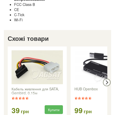
FCC Class B
CE
C-Tick
Wi-Fi
Схожі товари
Кабель живлення для SATA,
HUB Openbox
Gembird, 0.15м
39
99
Купити
Ку
грн
грн