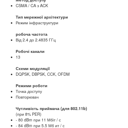
CSMA / CA з ACK
Тип мережної архітектури
Режим інфраструктури
робоча частота
Від 2.4 до 2.4835 ГГц
Робочі канали
13
Схеми модуляції
DQPSK, DBPSK, CCK, OFDM
Режими роботи
Точка доступу
Повторювач
Чутливість приймача (для 802.11b)
(при 8% PER)
- 80 dBm при 11 Мбіт / с
- 84 dBm при 5.5 Мб ит / с