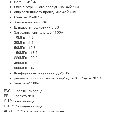
Вага 20кг / км
Опір внутрішнього провідника 34Ω / км
опір зовнішнього провідника 45Ω / км
Ємність 95пФ / м
Хвильовий опір 50Ω
Швидкість поширення 0,68
Загасання сигналу, дБ / 100м:
10МГц - 4,6
30МГц - 8,1
50МГц - 10,6
150МГц - 18,5
220МГц - 22,6
450МГц - 32,8
900МГц - 47,6
Коефіцієнт екранування, дБ:> 95
діапазон робочих температур: від -40 ° С до + 70 ° С
Упаковка: 100м
PVC * - полівінілхлорид
PE ** - поліетилен
CU *** - чиста мідь
LCU **** - луджена мідь
AL / PE ***** - алюміній + поліетилен