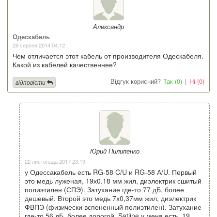
Александр
Одескабель
26 серпня 2014 04:12
Чем отличается этот кабель от производителя Одескабеля.
Какой из кабелей качественнее?
Відгук корисний?
Так (0)
|
Ні (0)
відповісти
Юрий Пилипенко
22 листопада 2017 23:19
у Одессакабель есть RG-58 C/U и RG-58 А/U. Первый
это медь луженая, 19х0.18 мм жил, диэлектрик сшитый
полиэтилен (СПЭ). Затухание где-то 77 дБ, более
дешевый. Второй это медь 7х0,37мм жил, диэлектрик
ФВПЭ (физически вспененный полиэтилен). Затухание
где-то 56 дБ, более дорогой. Satline у меня есть, 19