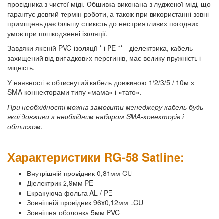
провідника з чистої міді. Обшивка виконана з лудженої міді, що
гарантує довгий термін роботи, а також при використанні зовні
приміщень дає більшу стійкість до несприятливих погодних
умов при пошкодженні ізоляції.
Завдяки якісній PVC-ізоляції * і PE ** - діелектрика, кабель
захищений від випадкових перегинів, має велику пружність і
міцність.
У наявності є обтиснутий кабель довжиною 1/2/3/5 / 10м з
SMA-коннекторами типу «мама» і «тато».
При необхідності можна замовити менеджеру кабель будь-
якої довжини з необхідним набором SMA-конекторів і
обтиском.
Характеристики RG-58 Satline:
Внутрішній провідник 0,81мм CU
Діелектрик 2,9мм PE
Екрануюча фольга AL / PE
Зовнішній провідник 96x0,12мм LCU
Зовнішня оболонка 5мм PVC