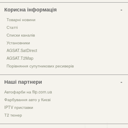
Корисна інформація
Товарні новини
Статті
Списки каналів
Установники
AGSAT.SatDirect
AGSAT.T2Map
Порівняння супутникових ресиверів
Наші партнери
Автофарби на flip.com.ua
Фарбування авто у Києві
IPTV приставки
Т2 тюнер