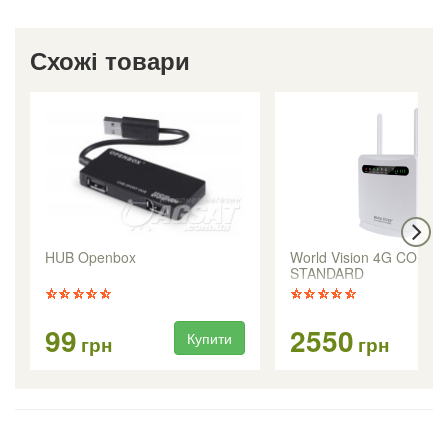
Схожі товари
HUB Openbox
World Vision 4G CONN
STANDARD
99
2550
Купити
Ку
грн
грн