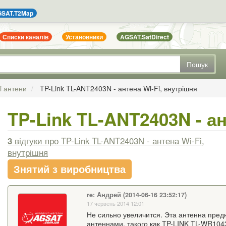
SAT.T2Map
Списки каналів
Установники
AGSAT.SatDirect
Пошук
i антени
TP-Link TL-ANT2403N - антена Wi-Fi, внутрішня
TP-Link TL-ANT2403N - ан
3
відгуки
про TP-Link TL-ANT2403N - антена Wi-Fi,
внутрішня
Знятий з виробництва
re: Андрей (2014-06-16 23:52:17)
17 червень 2014 12:01
Не сильно увеличится. Эта антенна пред
антеннами, такого как TP-LINK TL-WR104