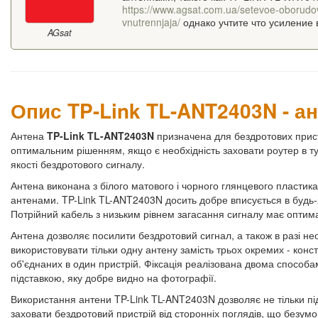
https://www.agsat.com.ua/setevoe-oborudovan
vnutrennjaja/
однако учтите что усиление 
AGsat
Опис TP-Link TL-ANT2403N - ан
Антена
TP-Link TL-ANT2403N
призначена для бездротових прис
оптимальним рішенням, якщо є необхідність заховати роутер в ту
якості бездротового сигналу.
Антена виконана з білого матового і чорного глянцевого пластик
антенами. TP-Link TL-ANT2403N досить добре вписується в будь-як
Потрійний кабель з низьким рівнем загасання сигналу має оптим
Антена дозволяє посилити бездротовий сигнал, а також в разі необ
використовувати тільки одну антену замість трьох окремих - конс
об'єднаних в один пристрій. Фіксація реалізована двома способам
підставкою, яку добре видно на фотографії.
Використання антени TP-Link TL-ANT2403N дозволяє не тільки під
заховати бездротовий пристрій від сторонніх поглядів, що безум