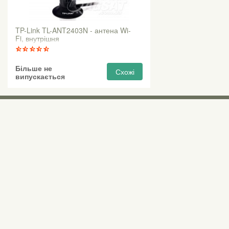
TP-Link TL-ANT2403N - антена Wi-
Fi, внутрішня
Більше не
Схожі
випускається
Виставкові 
Київ, Правий бе
0 (800) 210 037
М «Почайна» (Пе
пр-т Степана Бан
Безкоштовно для всіх номерів по Україні
Всі контактні номери
agsat@agsat.com.ua