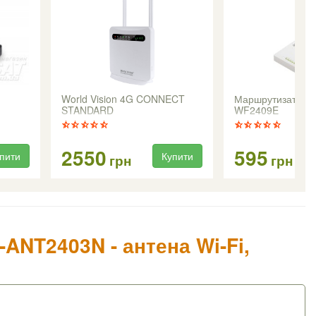
World Vision 4G CONNECT
Маршрутизатор N
STANDARD
WF2409E
2550
595
пити
Купити
грн
грн
-ANT2403N - антена Wi-Fi,