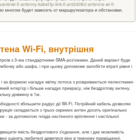
ie/wi-fi-antenny-kabel/tp-link-tl-ant2408cl-antenna-wi-fi-
во многом будет зависеть от маршрутизатора и обстановки.
тена Wi-Fi, внутрішня
троїв з 3-ма стандартними SMA-роз'ємами. Даний варіант буде
мбочку або шафа, і при цьому допоможе запобігти втраті рівня і
а і за формою нагадує квітку лотоса з розкриваються пелюстками-
ий інтер'єр і більше нагадує прикрасу, ніж бездротову антену.
альну довжину в 1м.
хідності збільшити радіус дії Wi-Fi. Потрійний кабель дозволяє
трукція складається з трьох окремих антен досить оригінально
и - за допомогою гнізда настінного кріплення і настільної
вищити якість бездротового з'єднання, але і дає можливість
овно оцінять любителі дивитися кіно в темному приміщенні.