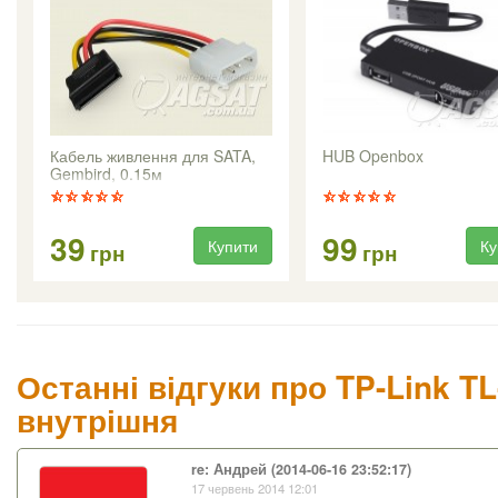
Кабель живлення для SATA,
HUB Openbox
Gembird, 0.15м
39
99
Купити
Ку
грн
грн
Останні відгуки про TP-Link TL
внутрішня
re: Андрей (2014-06-16 23:52:17)
17 червень 2014 12:01