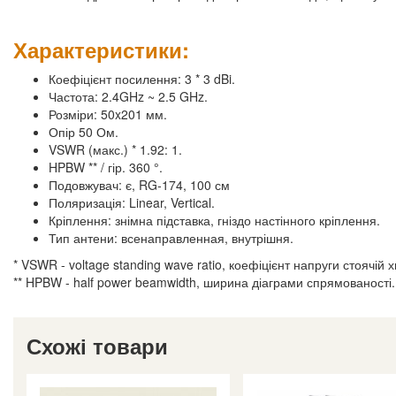
Характеристики:
Коефіцієнт посилення: 3 * 3 dBi.
Частота: 2.4GHz ~ 2.5 GHz.
Розміри: 50x201 мм.
Опір 50 Ом.
VSWR (макс.) * 1.92: 1.
HPBW ** / гір. 360 °.
Подовжувач: є, RG-174, 100 см
Поляризація: Linear, Vertical.
Кріплення: знімна підставка, гніздо настінного кріплення.
Тип антени: всенаправленная, внутрішня.
* VSWR - voltage standing wave ratio, коефіцієнт напруги стоячій х
** HPBW - half power beamwidth, ширина діаграми спрямованості.
Схожі товари