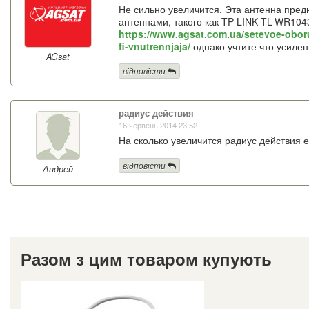
Не сильно увеличится. Эта антенна пред
антеннами, такого как TP-LINK TL-WR104
https://www.agsat.com.ua/setevoe-oborud
fi-vnutrennjaja/
однако учтите что усилен
AGsat
відповісти
радиус действия
16 червень 2014 23:52
На сколько увеличится радиус действия е
відповісти
Андрей
Разом з цим товаром купують