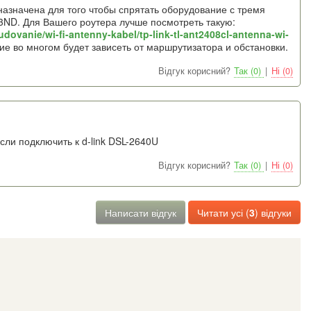
назначена для того чтобы спрятать оборудование с тремя
3ND. Для Вашего роутера лучше посмотреть такую:
ovanie/wi-fi-antenny-kabel/tp-link-tl-ant2408cl-antenna-wi-
ие во многом будет зависеть от маршрутизатора и обстановки.
Відгук корисний?
Так (0)
|
Ні (0)
сли подключить к d-link DSL-2640U
Відгук корисний?
Так (0)
|
Ні (0)
Написати відгук
Читати усі (
3
) відгуки