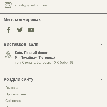
agsat@agsat.com.ua
Ми в соцмережах
Виставкові зали
Київ, Правий берег,
М «Почайна» (Петрiвка)
пр-т Степана Бандери, 10-б (оф.4-8)
Розділи сайту
Головна
Про компанію
Співпраця
Прайс лист