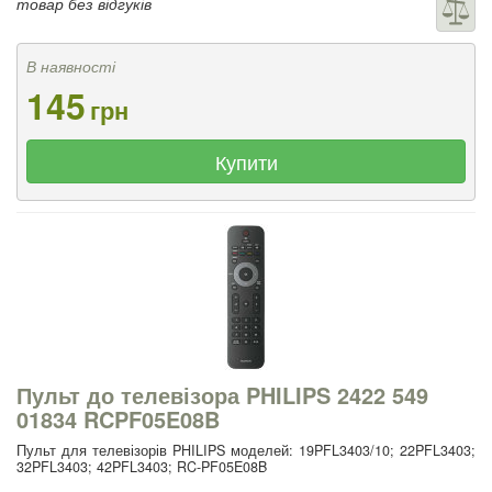
товар без відгуків
В наявності
145
грн
Купити
Пульт до телевізора PHILIPS 2422 549
01834 RCPF05E08B
Пульт для телевізорів PHILIPS моделей: 19PFL3403/10; 22PFL3403;
32PFL3403; 42PFL3403; RC-PF05E08B