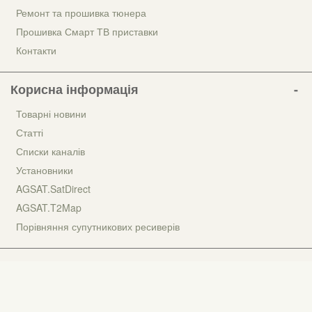
Ремонт та прошивка тюнера
Прошивка Смарт ТВ приставки
Контакти
Корисна інформація
Товарні новини
Статті
Списки каналів
Установники
AGSAT.SatDirect
AGSAT.T2Map
Порівняння супутникових ресиверів
Наші партнери
Автофарби на flip.com.ua
Фарбування авто у Києві