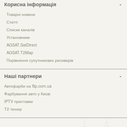
Корисна інформація
Товарні новини
Статті
Списки каналів
Установники
AGSAT.SatDirect
AGSAT.T2Map
Порівняння супутникових ресиверів
Наші партнери
Автофарби на flip.com.ua
Фарбування авто у Києві
IPTV приставки
Т2 тюнер