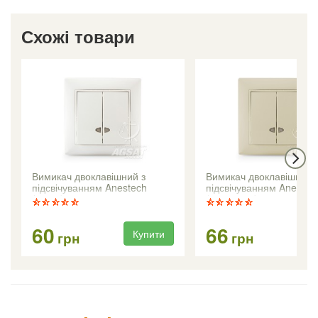
Схожі товари
Вимикач двоклавішний з
Вимикач двоклавішний 
підсвічуванням Anestech
підсвічуванням Anestec
(білий)
(кремовий)
60
66
Купити
Ку
грн
грн