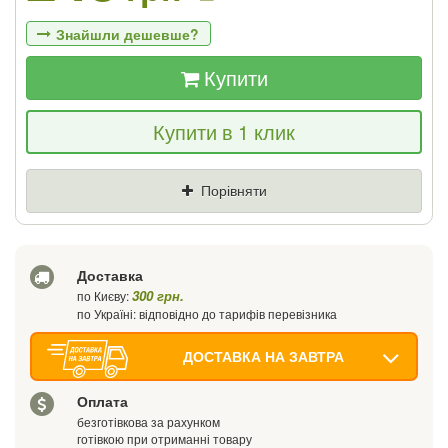
Знайшли дешевше?
Купити
Якщо Ви знайдете товар дешевше - ми
Купити в 1 клик
знизимо ціну і подаруємо % від різниці
Ціна
Де знайшли (Url посилання)
Порівняти
Ваш телефон
Доставка
300 грн.
по Києву:
по Україні: відповідно до тарифів перевізника
ДОСТАВКА НА ЗАВТРА
Оплата
безготівкова за рахунком
готівкою при отриманні товару