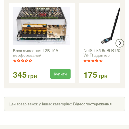
Блок живлення 12В 10A
NetStick5 5dBi RT5370 
перфорований
Wi-Fi адаптер
345
175
Купити
Ку
грн
грн
Цей товар також у інших категоріях:
Відеоспостереження