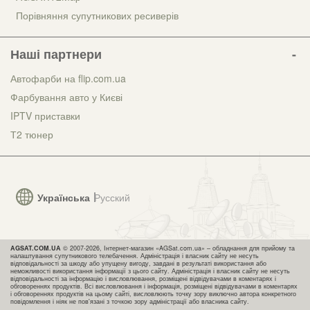
Порівняння супутникових ресиверів
Наші партнери
Автофарби на flip.com.ua
Фарбування авто у Києві
IPTV приставки
Т2 тюнер
Українська
Русский
AGSAT.COM.UA
© 2007-2026, Інтернет-магазин «AGSat.com.ua» – обладнання для прийому та
налаштування супутникового телебачення. Адміністрація і власник сайту не несуть
відповідальності за шкоду або упущену вигоду, завдані в результаті використання або
неможливості використання інформації з цього сайту. Адміністрація і власник сайту не несуть
відповідальності за інформацію і висловлювання, розміщені відвідувачами в коментарях і
обговореннях продуктів. Всі висловлювання і інформація, розміщені відвідувачами в коментарях
і обговореннях продуктів на цьому сайті, висловлюють точку зору виключно автора конкретного
повідомлення і ніяк не пов'язані з точкою зору адміністрації або власника сайту.