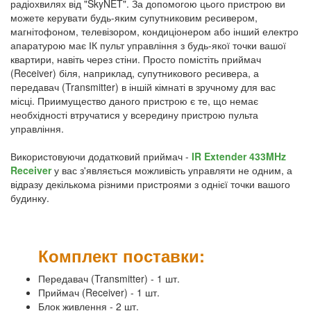
радіохвилях від "SkyNET". За допомогою цього пристрою ви
можете керувати будь-яким супутниковим ресивером,
магнітофоном, телевізором, кондиціонером або інший електро
апаратурою має ІК пульт управління з будь-якої точки вашої
квартири, навіть через стіни. Просто помістіть приймач
(Receiver) біля, наприклад, супутникового ресивера, а
передавач (Transmitter) в іншій кімнаті в зручному для вас
місці. Приимущество даного пристрою є те, що немає
необхідності втручатися у всередину пристрою пульта
управління.
Використовуючи додатковий приймач -
IR Extender 433MHz
Receiver
у вас з'являється можливість управляти не одним, а
відразу декількома різними пристроями з однієї точки вашого
будинку.
Комплект поставки:
Передавач (Transmitter) - 1 шт.
Приймач (Receiver) - 1 шт.
Блок живлення - 2 шт.