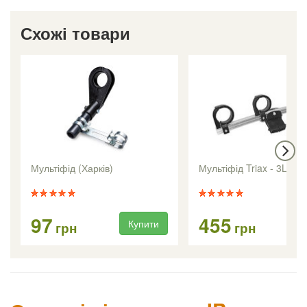
Схожі товари
Мультіфід (Харків)
Мультіфід Triax - 3LNB 
97
455
Купити
Ку
грн
грн