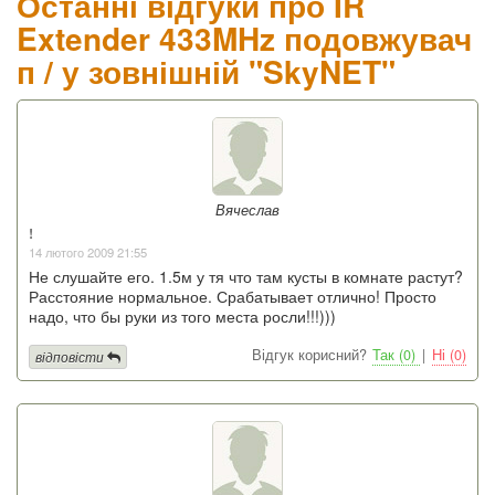
Останні відгуки про IR
Extender 433MHz подовжувач
п / у зовнішній "SkyNET"
Вячеслав
!
14 лютого 2009 21:55
Не слушайте его. 1.5м у тя что там кусты в комнате растут?
Расстояние нормальное. Срабатывает отлично! Просто
надо, что бы руки из того места росли!!!)))
Відгук корисний?
Так (0)
|
Ні (0)
відповісти