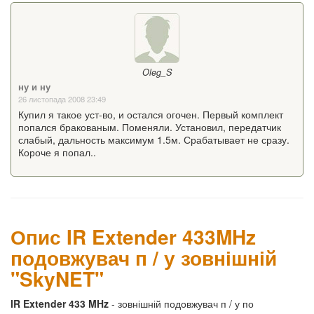
Oleg_S
ну и ну
26 листопада 2008 23:49
Купил я такое уст-во, и остался огочен. Первый комплект
попался бракованым. Поменяли. Установил, передатчик
слабый, дальность максимум 1.5м. Срабатывает не сразу.
Короче я попал..
Опис IR Extender 433MHz
подовжувач п / у зовнішній
"SkyNET"
IR Extender 433 MHz
- зовнішній подовжувач п / у по