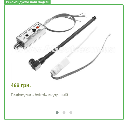
Рекомендуємо нові моделі
468 грн.
61
Радіопульт «Astrel» внутрішній
До
пу