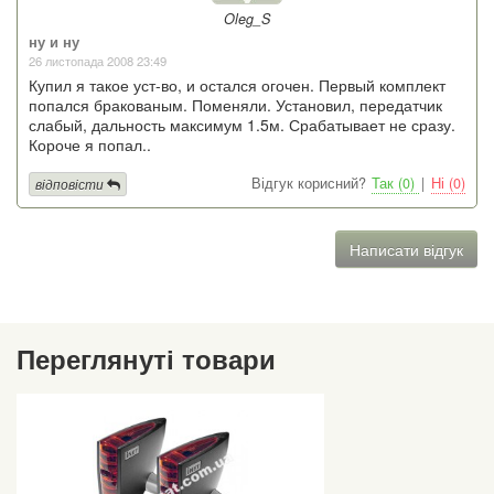
Oleg_S
ну и ну
26 листопада 2008 23:49
Купил я такое уст-во, и остался огочен. Первый комплект
попался бракованым. Поменяли. Установил, передатчик
слабый, дальность максимум 1.5м. Срабатывает не сразу.
Короче я попал..
Відгук корисний?
Так (0)
|
Ні (0)
відповісти
Написати відгук
Переглянуті товари