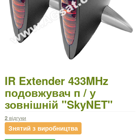
IR Extender 433MHz
подовжувач п / у
зовнішній "SkyNET"
2
відгуки
Знятий з виробництва