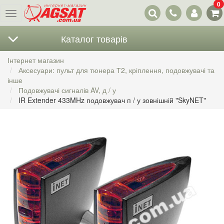
0
Наші
Меню
контакти
Каталог товарів
Інтернет магазин
Аксесуари: пульт для тюнера Т2, кріплення, подовжувачі та
інше
Подовжувачі сигналів AV, д / у
IR Extender 433MHz подовжувач п / у зовнішній "SkyNET"