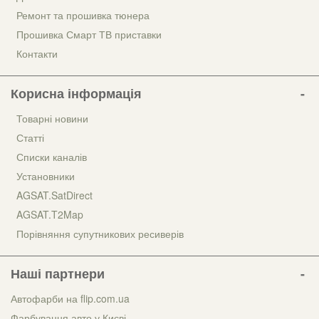
Ремонт та прошивка тюнера
Прошивка Смарт ТВ приставки
Контакти
Корисна інформація
Товарні новини
Статті
Списки каналів
Установники
AGSAT.SatDirect
AGSAT.T2Map
Порівняння супутникових ресиверів
Наші партнери
Автофарби на flip.com.ua
Фарбування авто у Києві