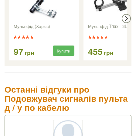
Мультіфід (Харків)
Мультіфід Triax - 3LNB 
97
455
Купити
Ку
грн
грн
Останні відгуки про
Подовжувач сигналів пульта
д / у по кабелю