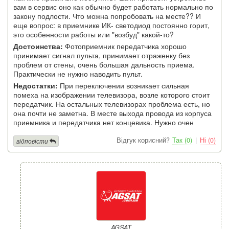
вам в сервис оно как обычно будет работать нормально по
закону подлости. Что можна попробовать на месте?? И
еще вопрос: в приемнике ИК- светодиод постоянно горит,
это особенности работы или "возбуд" какой-то?
Достоинства:
Фотоприемник передатчика хорошо
принимает сигнал пульта, принимает отраженку без
проблем от стены, очень большая дальность приема.
Практически не нужно наводить пульт.
Недостатки:
При переключении возникает сильная
помеха на изображении телевизора, возле которого стоит
передатчик. На остальных телевизорах проблема есть, но
она почти не заметна. В месте выхода провода из корпуса
приемника и передатчика нет концевика. Нужно очен
Відгук корисний?
Так (0)
|
Ні (0)
відповісти
AGSAT