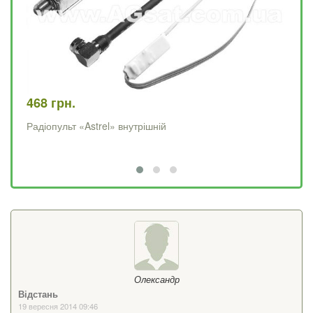
468 грн.
61
Радіопульт «Astrel» внутрішній
До
пу
Олександр
Відстань
19 вересня 2014 09:46