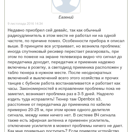
Евгений
9 листопада 2016 14:34
Недавно приобрел сей девайс, так как обычный
радиоудлинитель в этом месте не работал ни на одной
частоте, по причине помех. Особенности прибора я описал
выше. В принципе все устраивает, но возникла проблема:
иногда спутниковый ресивер перестает реагировать, при
этом по помехе на экране телевизора видно что сигнал до
передатчика доходит, передатчик и приемник надежно
включены в розетку, а светодиод приемника расположен у
табло тюнера в нужном месте. После неоднократных
включений и выключений всего этого хозяйства и прочих
танцев с бубном работа востанавливается и работает как
часы. Закономерностей в исправлении проблемы пока не
заметил, возникает проблема раз в 3-5 дней. Надоело
ездить туда исправлять! Тюнер там Openbox s3,
расстояние от передатчика до приемника по кабелю
примерно 20-25 м, при этом кроме одного делителя
сигнала, между ними ничего нет. В системе ВЧ сигнала
также есть эфирная антенна и применен усилитель,
отключение усилителя в момент проблемы ничего не дает.
Как мне правильно поступить? Если привезти устройство