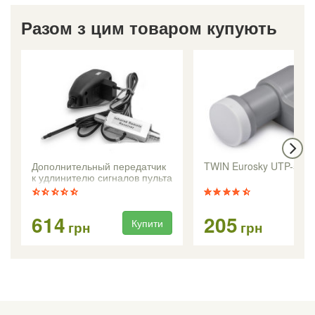
Разом з цим товаром купують
Дополнительный передатчик
TWIN Eurosky UTP-5
к удлинителю сигналов пульта
д/у по кабелю
614
205
Купити
Ку
грн
грн