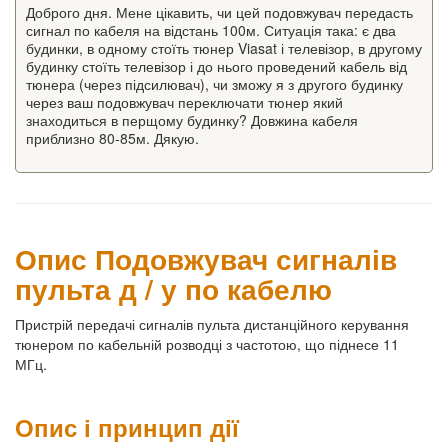
Доброго дня. Мене цікавить, чи цей подовжувач передасть
сигнал по кабеля на відстань 100м. Ситуація така: є два
будинки, в одному стоїть тюнер Viasat і телевізор, в другому
будинку стоїть телевізор і до нього проведений кабель від
тюнера (через підсилювач), чи зможу я з другого будинку
через ваш подовжувач переключати тюнер який
знаходиться в перщому будинку? Довжина кабеля
приблизно 80-85м. Дякую.
Опис Подовжувач сигналів
пульта д / у по кабелю
Пристрій передачі сигналів пульта дистанційного керування
тюнером по кабельній розводці з частотою, що піднесе 11
МГц.
Опис і принцип дії