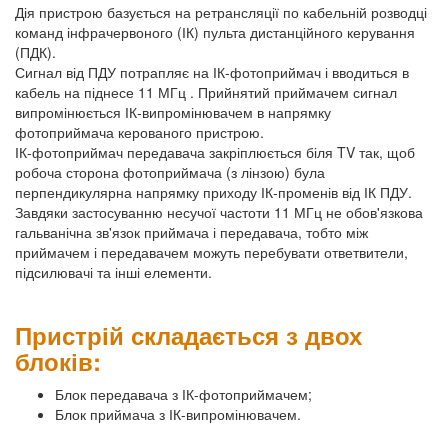
Дія пристрою базується на ретрансляції по кабельній розводці
команд інфрачервоного (ІК) пульта дистанційного керування
(ПДК).
Сигнал від ПДУ потрапляє на ІК-фотоприймач і вводиться в
кабель на піднесе 11 МГц . Прийнятий приймачем сигнал
випромінюється ІК-випромінювачем в напрямку
фотоприймача керованого пристрою.
ІК-фотоприймач передавача закріплюється біля TV так, щоб
робоча сторона фотоприймача (з лінзою) була
перпендикулярна напрямку приходу ІК-променів від ІК ПДУ.
Завдяки застосуванню несучої частоти 11 МГц не обов'язкова
гальванічна зв'язок приймача і передавача, тобто між
приймачем і передавачем можуть перебувати ответвители,
підсилювачі та інші елементи.
Пристрій складається з двох
блоків:
Блок передавача з ІК-фотоприймачем;
Блок приймача з ІК-випромінювачем.